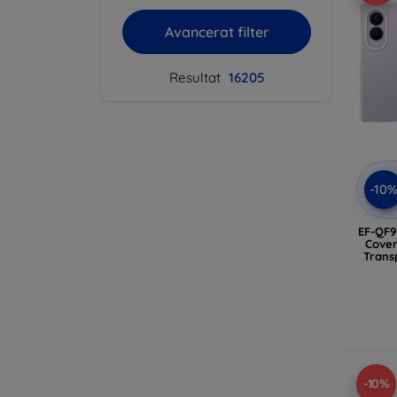
Avancerat filter
Resultat
16205
-10
EF-QF9
Cover
Trans
-10%