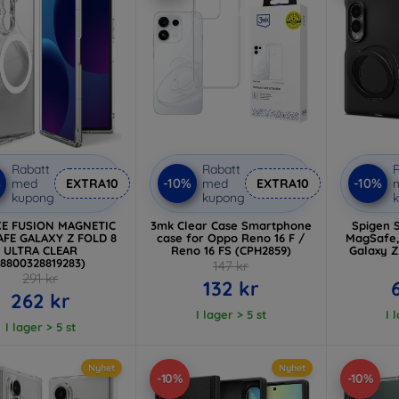
Rabatt
Rabatt
R
%
-10%
-10%
med
EXTRA10
med
EXTRA10
kupong
kupong
E FUSION MAGNETIC
3mk Clear Case Smartphone
Spigen 
FE GALAXY Z FOLD 8
case for Oppo Reno 16 F /
MagSafe,
ULTRA CLEAR
Reno 16 FS (CPH2859)
Galaxy Z
(8800328819283)
147 kr
291 kr
132 kr
262 kr
I lager > 5 st
I 
I lager > 5 st
Nyhet
Nyhet
-10%
-10%