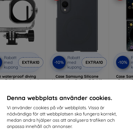
Rabatt
Rabatt
R
%
-10%
-10%
med
EXTRA10
med
EXTRA10
kupong
kupong
z waterproof diving
Case Samsung Silicone
Case Sam
or DJI Osmo Action 6
Magnet for Galaxy Z Fold8
Galaxy Z Flip8
(up to 60m)
black (EF-EF971CBEGWW)
FF
214 kr
680 kr
193 kr
612 kr
Denna webbplats använder cookies.
I lager > 5 st
I lager > 5 st
I 
Vi använder cookies på vår webbplats. Vissa är
nödvändiga för att webbplatsen ska fungera korrekt,
medan andra hjälper oss att analysera trafiken och
Nyhet
Nyhet
anpassa innehåll och annonser.
-10%
-10%