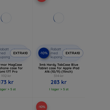
abatt
Rabatt
-10%
med
EXTRA10
med
EXTRA10
kupong
kupong
rmor MagCase
3mk Hardy TabCase Blue
hone case for
Tablet case for Apple iPad
omi 17T Pro
A16 (10/11) (11inch)
192 kr
314 kr
173 kr
283 kr
lager > 5 st
I lager > 5 st
-10%