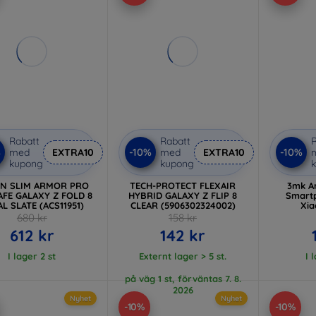
Rabatt
Rabatt
R
%
-10%
-10%
med
EXTRA10
med
EXTRA10
kupong
kupong
EN SLIM ARMOR PRO
TECH-PROTECT FLEXAIR
3mk A
FE GALAXY Z FOLD 8
HYBRID GALAXY Z FLIP 8
Smartp
L SLATE (ACS11951)
CLEAR (5906302324002)
Xia
680 kr
158 kr
612 kr
142 kr
I lager 2 st
Externt lager > 5 st.
I 
på väg 1 st, förväntas 7. 8.
2026
Nyhet
Nyhet
-10%
-10%