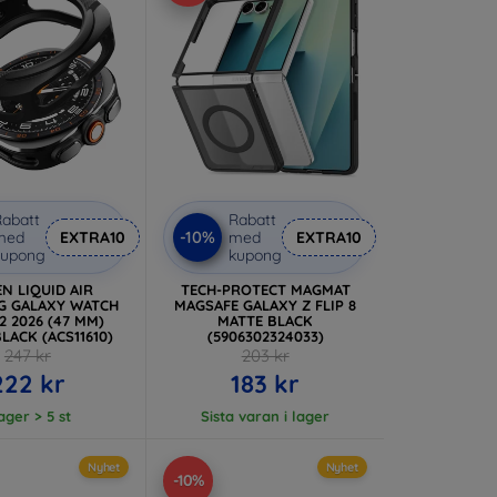
abatt
Rabatt
-10%
med
EXTRA10
med
EXTRA10
kupong
kupong
EN LIQUID AIR
TECH-PROTECT MAGMAT
G GALAXY WATCH
MAGSAFE GALAXY Z FLIP 8
2 2026 (47 MM)
MATTE BLACK
LACK (ACS11610)
(5906302324033)
247 kr
203 kr
222 kr
183 kr
lager > 5 st
Sista varan i lager
Nyhet
Nyhet
-10%