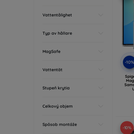
Vattentålighet
Typ av hållare
MagSafe
-10
Vattentät
Spig
MagS
Sams
Stupeň krytia
Celkový objem
Spôsob montáže
-10%