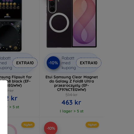
abatt
Rabatt
-10%
med
EXTRA10
med
EXTRA10
kupong
kupong
sung Flipsuit for
Etui Samsung Clear Magnet
 black (EF-
do Galaxy Z Fold8 Ultra
776CBEGWW)
przezroczysty (EF-
CF976CTEGWW)
469 kr
514 kr
422 kr
463 kr
lager > 5 st
I lager > 5 st
Nyhet
Nyhet
-10%