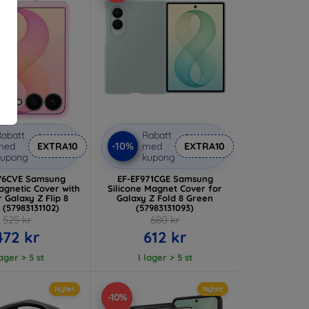
abatt
Rabatt
-10%
med
EXTRA10
med
EXTRA10
kupong
kupong
76CVE Samsung
EF-EF971CGE Samsung
agnetic Cover with
Silicone Magnet Cover for
r Galaxy Z Flip 8
Galaxy Z Fold 8 Green
t (57983131102)
(57983131093)
525 kr
680 kr
472 kr
612 kr
lager > 5 st
I lager > 5 st
Nyhet
Nyhet
-10%