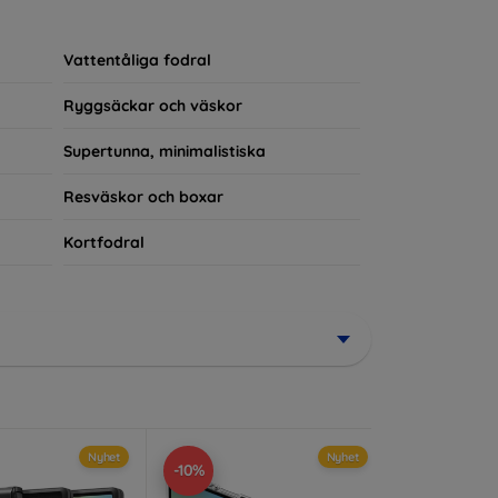
rerad del av din vardagsoutfit. För teknikälskare
Vattentåliga fodral
Ryggsäckar och väskor
Supertunna, minimalistiska
Resväskor och boxar
Kortfodral
Nyhet
Nyhet
-10%