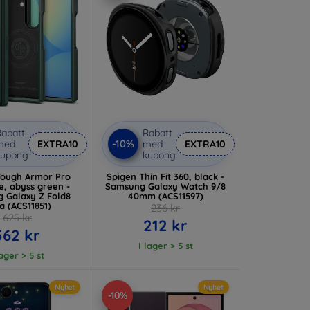
abatt
Rabatt
-10%
med
EXTRA10
med
EXTRA10
kupong
kupong
Tough Armor Pro
Spigen Thin Fit 360, black -
, abyss green -
Samsung Galaxy Watch 9/8
 Galaxy Z Fold8
40mm (ACS11597)
ra (ACS11851)
236 kr
625 kr
212 kr
562 kr
I lager > 5 st
lager > 5 st
Nyhet
Nyhet
-10%