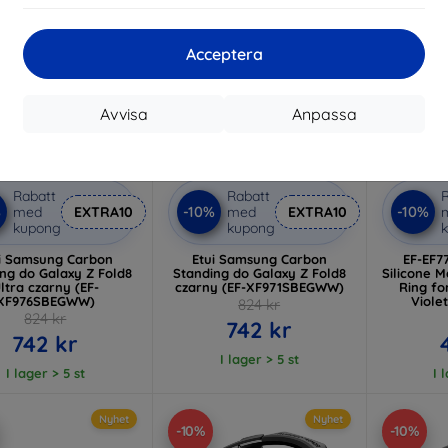
Acceptera
Avvisa
Anpassa
Rabatt
Rabatt
R
%
-10%
-10%
med
EXTRA10
med
EXTRA10
kupong
kupong
i Samsung Carbon
Etui Samsung Carbon
EF-EF7
 do Galaxy Z Fold8
Standing do Galaxy Z Fold8
Silicone M
ltra czarny (EF-
czarny (EF-XF971SBEGWW)
Ring fo
XF976SBEGWW)
Viole
824 kr
824 kr
742 kr
742 kr
I lager > 5 st
I lager > 5 st
I 
Nyhet
Nyhet
-10%
-10%