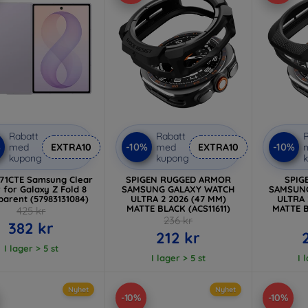
Rabatt
Rabatt
R
%
-10%
-10%
med
EXTRA10
med
EXTRA10
kupong
kupong
71CTE Samsung Clear
SPIGEN RUGGED ARMOR
SPIG
 for Galaxy Z Fold 8
SAMSUNG GALAXY WATCH
SAMSUN
parent (57983131084)
ULTRA 2 2026 (47 MM)
ULTRA 
MATTE BLACK (ACS11611)
MATTE B
425 kr
236 kr
382 kr
212 kr
I lager > 5 st
I lager > 5 st
I 
Nyhet
Nyhet
-10%
-10%