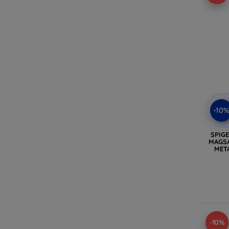
-10
SPIG
MAGSA
META
-10%