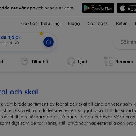
adda ner vår app
och handla enklare.
Frakt och betalning
Blogg
Cashback
Retur
du hjälp?
dd
Tillbehör
Ljud
Remmar
al och skal
k vårt breda sortiment av fodral och skal till dina enheter so
nalitet. Oavsett om du letar efter ett snyggt fodral till din smartpho
fodral till din bärbara dator, så har vi det du behöver. Våra pr
 samtidigt som de tar hänsyn till användarnas estetiska och prak
and en mängd olika material, färger och mönster för att hitta rätt 