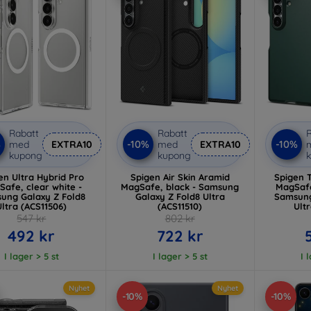
Rabatt
Rabatt
R
%
-10%
-10%
med
EXTRA10
med
EXTRA10
kupong
kupong
en Ultra Hybrid Pro
Spigen Air Skin Aramid
Spigen 
afe, clear white -
MagSafe, black - Samsung
MagSafe
ung Galaxy Z Fold8
Galaxy Z Fold8 Ultra
Samsung
Ultra (ACS11506)
(ACS11510)
Ult
547 kr
802 kr
492 kr
722 kr
I lager > 5 st
I lager > 5 st
I 
Nyhet
Nyhet
-10%
-10%