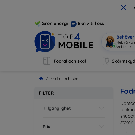
×
L
Grön energi
Skriv till oss
Behöver 
Jag är M
|
Fodral och skal
Skärmsky
Fodral och skal
Fodr
FILTER
Upptäc
Tillgänglighet
funktio
snyggt 
stötar,
Pris
Välj bl