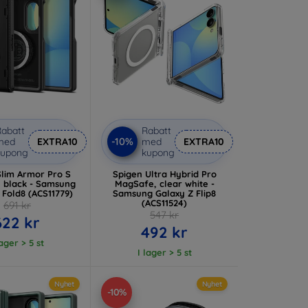
abatt
Rabatt
-10%
med
EXTRA10
med
EXTRA10
kupong
kupong
Slim Armor Pro S
Spigen Ultra Hybrid Pro
 black - Samsung
MagSafe, clear white -
 Fold8 (ACS11779)
Samsung Galaxy Z Flip8
(ACS11524)
691 kr
547 kr
622 kr
492 kr
lager > 5 st
I lager > 5 st
Nyhet
Nyhet
-10%