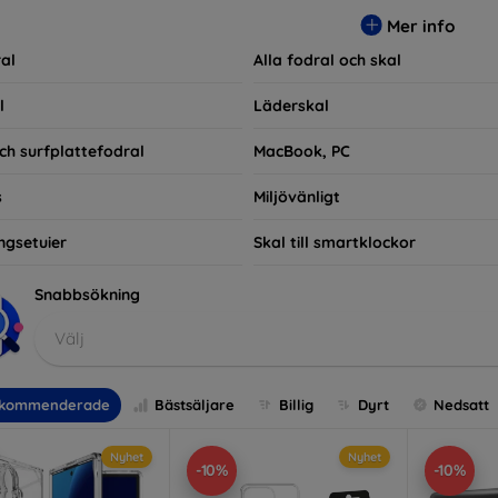
ra praktiska utan också moderiktiga, vilket gör dem till en integ
Mer info
e som bara vill skydda sin investering, vi finns här för dig.
al
Alla fodral och skal
l
Läderskal
ch surfplattefodral
MacBook, PC
s
Miljövänligt
ngsetuier
Skal till smartklockor
Snabbsökning
Välj
kommenderade
Bästsäljare
Billig
Dyrt
Nedsatt
Nyhet
Nyhet
-10%
-10%