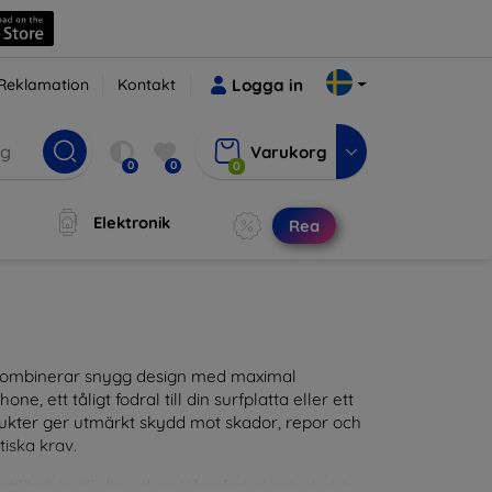
Reklamation
Kontakt
Logga in
Varukorg
0
0
0
Elektronik
Rea
m kombinerar snygg design med maximal
ne, ett tåligt fodral till din surfplatta eller ett
odukter ger utmärkt skydd mot skador, repor och
tiska krav.
tillbehör till din enhet. Våra fodral och skal är