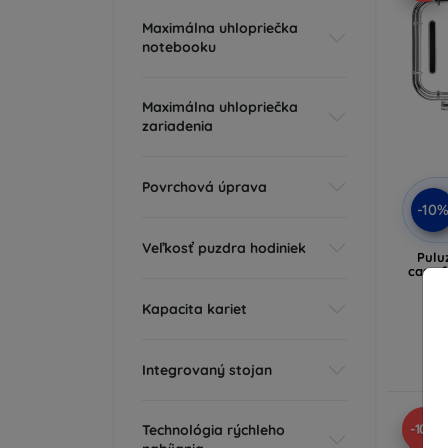
Maximálna uhlopriečka
notebooku
Maximálna uhlopriečka
zariadenia
Povrchová úprava
-10
Veľkosť puzdra hodiniek
Pulu
case f
Kapacita kariet
Integrovaný stojan
-10%
Technológia rýchleho