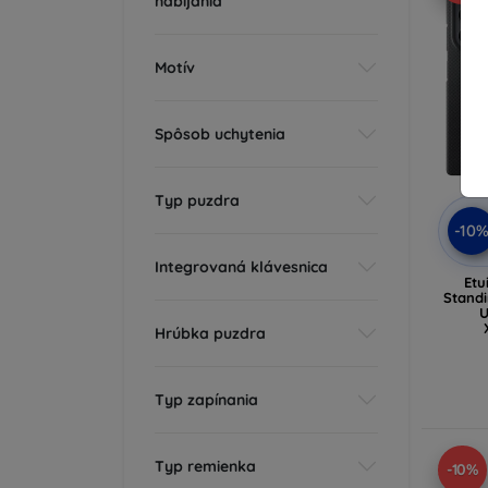
nabíjania
Motív
Spôsob uchytenia
Typ puzdra
-10
Integrovaná klávesnica
Etu
Standing
U
Hrúbka puzdra
Typ zapínania
Typ remienka
-10%