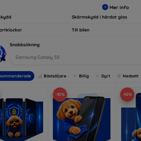
r, vilket säkerställer att varje kund hittar det perfekta skyddet f
Mer info
skydd
Skärmskydd i härdat glas
artklockor
Till bilen
Snabbsökning
Samsung Galaxy S5
kommenderade
Bästsäljare
Billig
Dyrt
Nedsatt
-10%
-10%