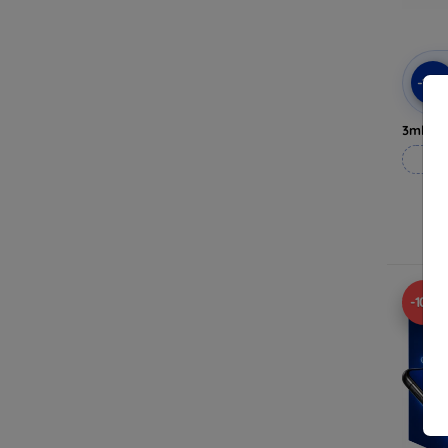
-10
3mk Pri
Til
-10%