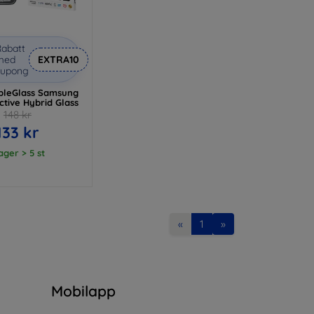
abatt
med
EXTRA10
kupong
ibleGlass Samsung
ctive Hybrid Glass
148 kr
133 kr
lager > 5 st
«
1
»
n
Mobilapp