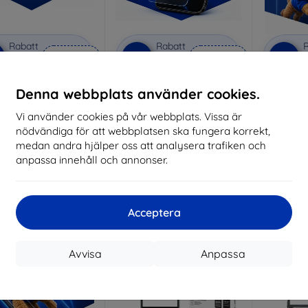
Rabatt
Rabatt
R
%
-10%
-10%
med
EXTRA10
med
EXTRA10
kupong
kupong
vacy protective glass
3mk Anti-Shock protective
3mk Pure
Denna webbplats använder cookies.
glass
lverkat efter mått
Vi använder cookies på vår webbplats. Vissa är
Tillverkat efter mått
Tillve
nödvändiga för att webbplatsen ska fungera korrekt,
259 kr
214 kr
medan andra hjälper oss att analysera trafiken och
233 kr
193 kr
anpassa innehåll och annonser.
I lager 3 st
I lager > 5 st
I 
-10%
-10%
Acceptera
Avvisa
Anpassa