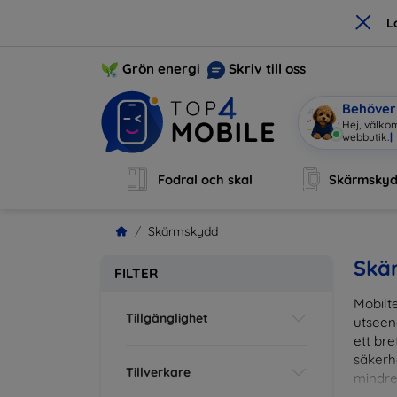
×
L
Grön energi
Skriv till oss
Behöver 
Hej, välkom
Fodral och skal
Skärmsky
Skärmskydd
Skä
FILTER
Mobilte
Tillgänglighet
utseen
ett br
säkerh
Tillverkare
mindre
vardag