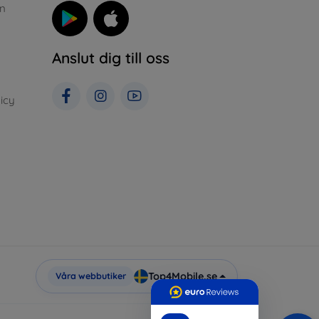
n
Anslut dig till oss
icy
Top4Mobile.se
Våra webbutiker