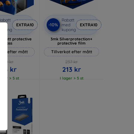
abatt
Rabatt
-10%
med
EXTRA10
med
EXTRA10
kupong
kupong
 Matt protective
3mk Silverprotection+
glass
protective film
rkat efter mått
Tillverkat efter mått
170 kr
237 kr
153 kr
213 kr
lager > 5 st
I lager > 5 st