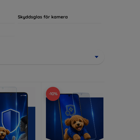
ör sin enhet.
Skyddsglas för kamera
-10%