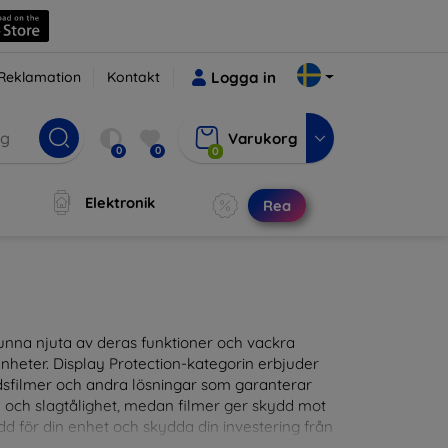
Reklamation
Kontakt
Logga in
Varukorg
0
0
0
Elektronik
Rea
t kunna njuta av deras funktioner och vackra
nheter. Display Protection-kategorin erbjuder
ddsfilmer och andra lösningar som garanterar
- och slagtålighet, medan filmer ger skydd mot
d för din enhet och skydda din investering från
patibla med en mängd olika märken och