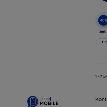
-10
3mk 
Til
1
-
7
av
Kont