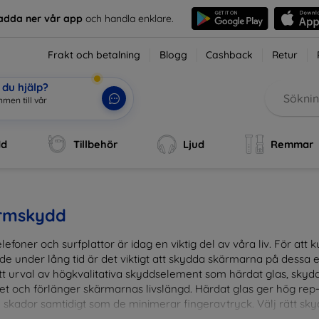
adda ner vår app
och handla enklare.
Frakt och betalning
Blogg
Cashback
Retur
du hjälp?
men till vå
|
dd
Tillbehör
Ljud
Remmar
rmskydd
lefoner och surfplattor är idag en viktig del av våra liv. För at
de under lång tid är det viktigt att skydda skärmarna på dessa e
ett urval av högkvalitativa skyddselement som härdat glas, sky
et och förlänger skärmarnas livslängd. Härdat glas ger hög rep
 skador samtidigt som de minimerar fingeravtryck. Välj rätt skyd
ens fallgropar. Vårt sortiment omfattar produkter som är kom