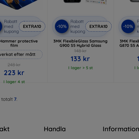
Rabatt
Rabatt
R
%
-10%
-10%
med
EXTRA10
med
EXTRA10
kupong
kupong
Hammer protective
3MK FlexibleGlass Samsung
3MK Flex
film
G900 S5 Hybrid Glass
G870 S5 A
148 kr
lverkat efter mått
133 kr
248 kr
I lager > 5 st
I 
223 kr
I lager 4 st
 totalt
7
.
akt
Handla
Informatio