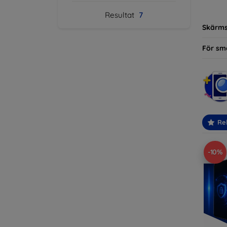
modelle
Resultat
7
Skärm
För sm
Re
-10%