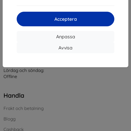
Kontakt
Acceptera
info@top4mobile.eu
Anpassa
Skriv till oss
Avvisa
Måndag till fredag:
På nätet
8:00 - 16:00
Lördag och söndag:
Offline
Handla
Frakt och betalning
Blogg
Cashback