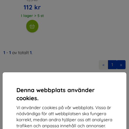
112 kr
I lager > 5 st
1
-
1
av totalt
1
.
«
1
»
Denna webbplats använder
cookies.
Vi använder cookies på vår webbplats. Vissa är
Shield-SK s.r.o.
nödvändiga för att webbplatsen ska fungera
korrekt, medan andra hjälper oss att analysera
Organisationsnummer:
46701494
trafiken och anpassa innehåll och annonser.
Momsregistreringsnummer:
SK2023549671