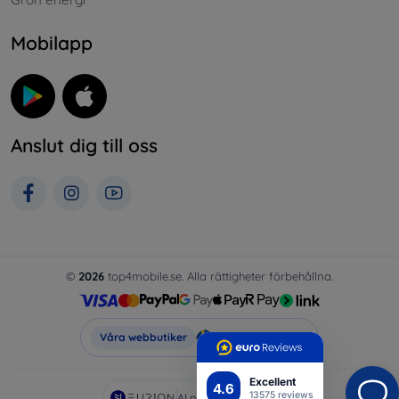
Mobilapp
Anslut dig till oss
©
2026
top4mobile.se. Alla rättigheter förbehållna.
Top4Mobile.se
Våra webbutiker
Excellent
4.6
13575 reviews
AI powered by
Eurion