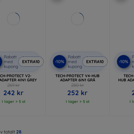
Rabatt
Rabatt
R
%
-10%
-10%
med
EXTRA10
med
EXTRA10
kupong
kupong
ECH-PROTECT V2-
TECH-PROTECT V4-HUB
TECH
ADAPTER 4IN1 GREY
ADAPTER 6IN1 GRÅ
HUB ADA
269 kr
280 kr
242 kr
252 kr
I lager > 5 st
I lager > 5 st
I 
v totalt
28
.