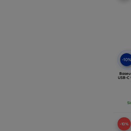
-10
Baseus
USB-C 
Si
-10%