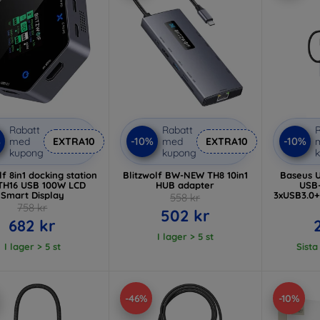
Rabatt
Rabatt
R
%
-10%
-10%
med
EXTRA10
med
EXTRA10
kupong
kupong
lf 8in1 docking station
Blitzwolf BW-NEW TH8 10in1
Baseus U
TH16 USB 100W LCD
HUB adapter
USB-
Smart Display
3xUSB3.0+
558 kr
758 kr
502 kr
682 kr
I lager > 5 st
I lager > 5 st
Sista
-46%
-10%