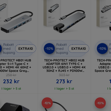
Rabatt
Rabatt
R
%
-10%
-10%
med
EXTRA10
med
EXTRA10
kupong
kupong
-PROTECT HB01 HUB
TECH-PROTECT HB02 HUB
TECH-PR
pter 5-i-1 Type-C +
ADAPTER 6IN1 TYPE-C +
Adapter
0 + HDMI 4K 60HZ +
USB2.0 + USB3.0 + HDMI 4K
USB2.0 
100W Space Grey
30HZ + RJ45 + PD100W
Space Gre
(5906302360529)
SPACE GREY
258 kr
303 kr
(5906302360574)
232 kr
273 kr
I lager > 5 st
I lager > 5 st
I 
-10%
-10%