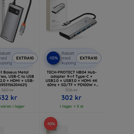
abatt
Rabatt
-10%
med
EXTRA10
med
EXTRA10
kupong
kupong
n1 Baseus Metal
TECH-PROTECT HB04 Hub-
ies, USB-C to USB
adapter 9-i-1 Type-C +
 2.0 + HDMI + USB-
USB2.0 + USB3.0 + HDMI 4K
6953156204621)
60Hz + SD/TF + PD100W +
AV3.5 Space Grey
369 kr
336 kr
(5906302360536)
332 kr
302 kr
 varan i lager
I lager > 5 st
-10%