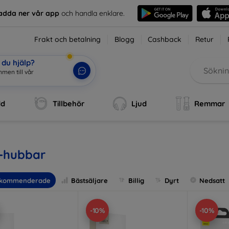
adda ner vår app
och handla enklare.
Frakt och betalning
Blogg
Cashback
Retur
du hjälp?
dd
Tillbehör
Ljud
Remmar
-hubbar
kommenderade
Bästsäljare
Billig
Dyrt
Nedsatt
-10%
-10%