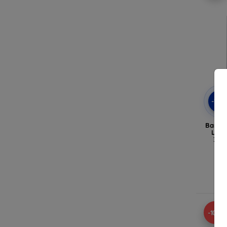
-10
Baseus
Lite 
3.0*
Si
-10%