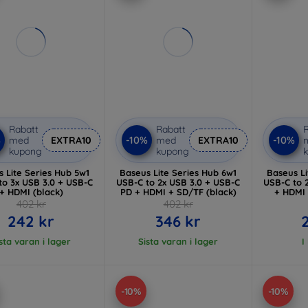
Rabatt
Rabatt
R
%
-10%
-10%
med
EXTRA10
med
EXTRA10
kupong
kupong
 Lite Series Hub 5w1
Baseus Lite Series Hub 6w1
Baseus Li
to 3x USB 3.0 + USB-C
USB-C to 2x USB 3.0 + USB-C
USB-C to 
+ HDMI (black)
PD + HDMI + SD/TF (black)
+ HDMI 
402 kr
402 kr
242 kr
346 kr
sta varan i lager
Sista varan i lager
I
-10%
-10%