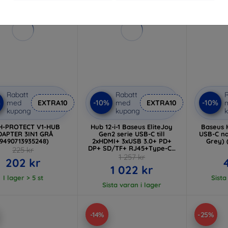
Rabatt
Rabatt
R
%
-10%
-10%
med
EXTRA10
med
EXTRA10
kupong
kupong
H-PROTECT V1-HUB
Hub 12-i-1 Baseus EliteJoy
Baseus 
DAPTER 3IN1 GRÅ
Gen2 serie USB-C till
USB-C na
(9490713935248)
2xHDMI+ 3xUSB 3.0+ PD+
Grey) 
DP+ SD/TF+ RJ45+Type-C+
225 kr
3,5mm, mörkgrå
1 257 kr
202 kr
(6932172613877)
1 022 kr
I lager > 5 st
Sista
Sista varan i lager
-14%
-25%