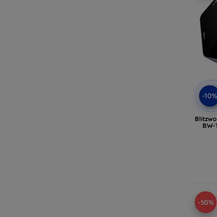
-10
Blitzwo
BW-
-50%