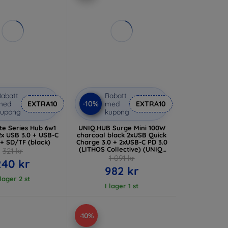
abatt
Rabatt
-10%
med
EXTRA10
med
EXTRA10
kupong
kupong
te Series Hub 6w1
UNIQ.HUB Surge Mini 100W
2x USB 3.0 + USB-C
charcoal black 2xUSB Quick
+ SD/TF (black)
Charge 3.0 + 2xUSB-C PD 3.0
(LITHOS Collective) (UNIQ-
321 kr
SURGEM100W (EU) -BLK)
1 091 kr
240 kr
982 kr
 lager 2 st
I lager 1 st
-10%