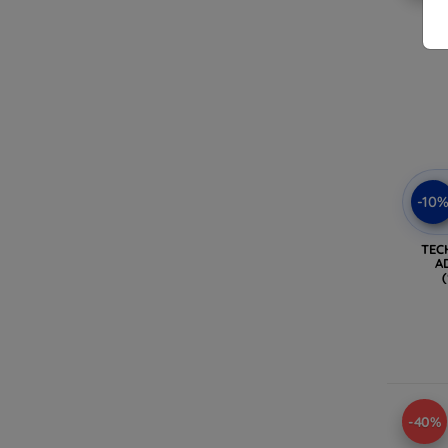
-10
TEC
A
-40%