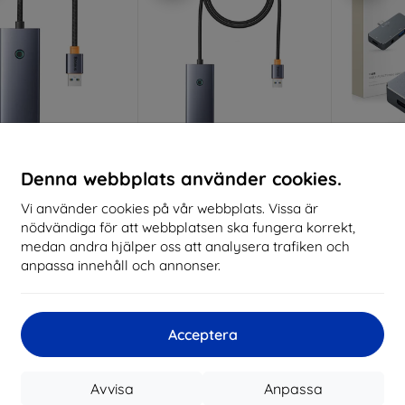
Rabatt
Rabatt
R
Denna webbplats använder cookies.
%
-10%
-10%
med
EXTRA10
med
EXTRA10
kupong
kupong
Vi använder cookies på vår webbplats. Vissa är
 Hub UltraJoy Series
Baseus Hub UltraJoy Serie
TECH-P
nödvändiga för att webbplatsen ska fungera korrekt,
4-Port (USB till USB
Lite 4-Port 100cm (USB till
Adap
medan andra hjälper oss att analysera trafiken och
4+Type-C 5V) (grå)
USB3.0*4+Type-C 5V) (Grå)
(94
354 kr
366 kr
anpassa innehåll och annonser.
177 kr
197 kr
sta varan i lager
Sista varan i lager
I 
Acceptera
-19%
-10%
Avvisa
Anpassa