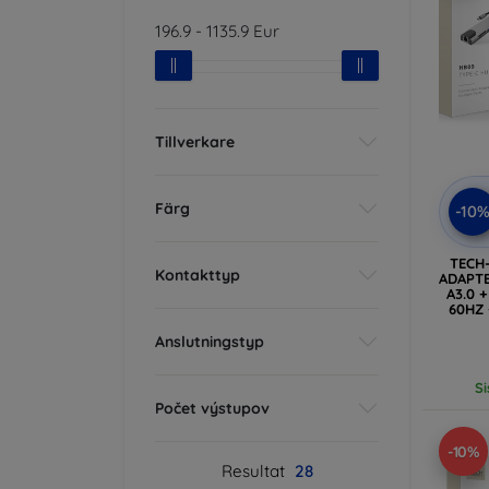
196.9
-
1135.9
Eur
Tillverkare
Färg
-10
TECH
Kontakttyp
ADAPTE
A3.0 
60HZ 
RJ45 
(
Anslutningstyp
Si
Počet výstupov
-10%
Resultat
28