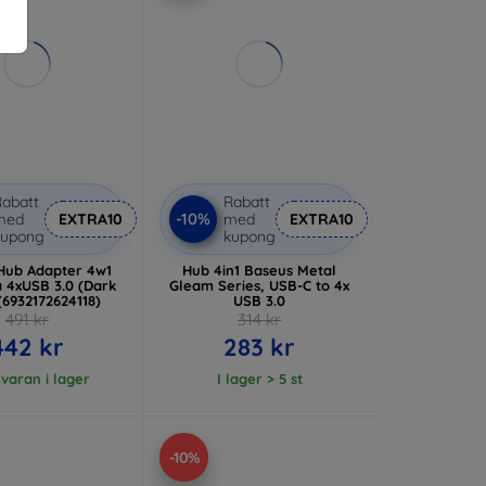
abatt
Rabatt
-10%
med
EXTRA10
med
EXTRA10
kupong
kupong
Hub Adapter 4w1
Hub 4in1 Baseus Metal
 4xUSB 3.0 (Dark
Gleam Series, USB-C to 4x
(6932172624118)
USB 3.0
491 kr
314 kr
442 kr
283 kr
 varan i lager
I lager > 5 st
-10%