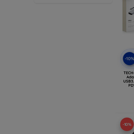
-10
TECH
Ada
USB3.
PD
-10%