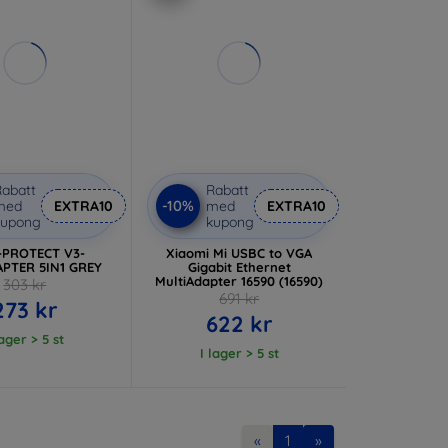
abatt
Rabatt
-10%
med
EXTRA10
med
EXTRA10
kupong
kupong
-PROTECT V3-
Xiaomi Mi USBC to VGA
PTER 5IN1 GREY
Gigabit Ethernet
MultiAdapter 16590 (16590)
303 kr
691 kr
273 kr
622 kr
lager > 5 st
I lager > 5 st
«
1
»