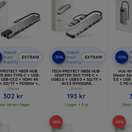
Rabatt
Rabatt
R
%
-10%
-10%
med
EXTRA10
med
EXTRA10
kupong
kupong
-PROTECT HB09 HUB
TECH-PROTECT HB06 HUB-
Hub 4i
R 8IN1 TYPE-C + USB-
ADAPTER 9IN1 TYPE-C +
Gleam Ser
+ USB-C3.0 + HDMI 4K
USB2.0 + USB3.0 + SD/TF +
3.0 + USB
+ SD/TF + PD100W +
AV3.5 RYMDGRÅ
C PD (
1000MB/S SPACE GREY
(5906302360550)
336 kr
214 kr
5906302340033)
302 kr
193 kr
sta varan i lager
I lager > 5 st
Sista
-10%
-10%