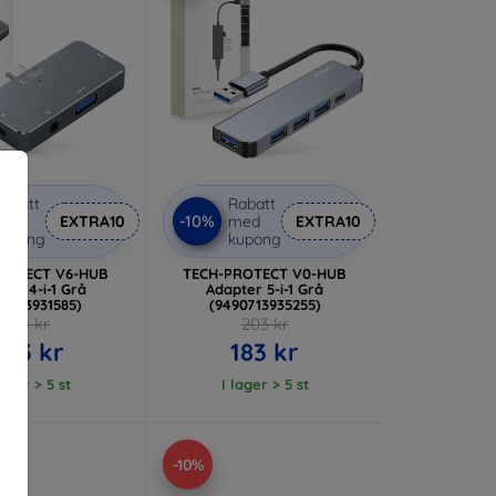
abatt
Rabatt
-10%
med
EXTRA10
med
EXTRA10
kupong
kupong
ROTECT V6-HUB
TECH-PROTECT V0-HUB
ter 4-i-1 Grå
Adapter 5-i-1 Grå
90713931585)
(9490713935255)
314 kr
203 kr
283 kr
183 kr
lager > 5 st
I lager > 5 st
-10%