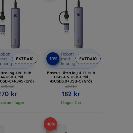
abatt
Rabatt
-10%
med
EXTRA10
med
EXTRA10
kupong
kupong
ltraJoy 4in1 Hub
Baseus UltraJoy 4-i-1 Hub
A&USB-C till
USB-A & USB-C till
USB-C+RJ45 (grå)
4xUSB3.0+USB-C (Grå)
300 kr
332 kr
270 kr
182 kr
 varan i lager
I lager 2 st
-10%