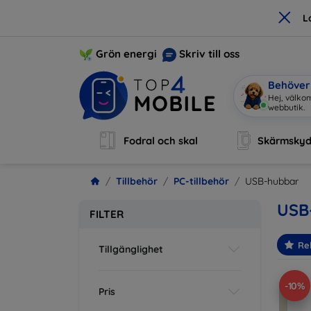
×
L
Grön energi
Skriv till oss
Behöver 
Jag är
|
Fodral och skal
Skärmsky
Tillbehör
PC-tillbehör
USB-hubbar
USB
FILTER
Re
Tillgänglighet
-10%
Pris