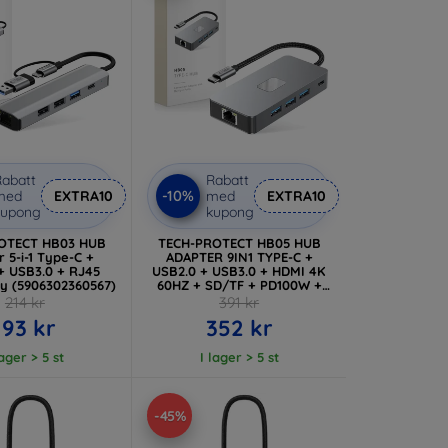
abatt
Rabatt
-10%
med
EXTRA10
med
EXTRA10
kupong
kupong
OTECT HB03 HUB
TECH-PROTECT HB05 HUB
 5-i-1 Type-C +
ADAPTER 9IN1 TYPE-C +
+ USB3.0 + RJ45
USB2.0 + USB3.0 + HDMI 4K
y (5906302360567)
60HZ + SD/TF + PD100W +
RJ45 1000M SPACE GREY
214 kr
391 kr
(5906302360543)
193 kr
352 kr
lager > 5 st
I lager > 5 st
-45%