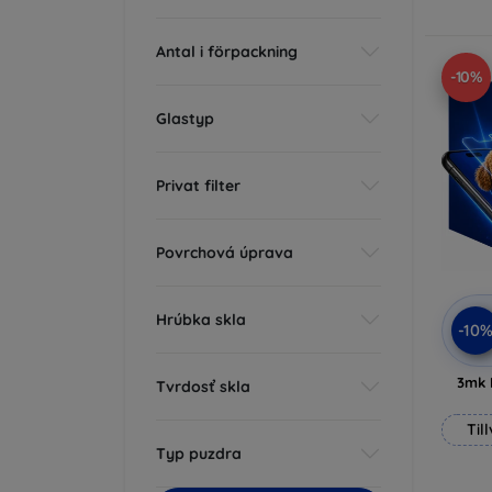
Antal i förpackning
-10%
Glastyp
Privat filter
Povrchová úprava
Hrúbka skla
-10
3mk 
Tvrdosť skla
Til
Typ puzdra