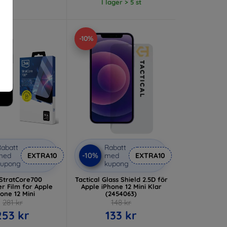
I lager > 5 st
-10%
abatt
Rabatt
-10%
med
EXTRA10
med
EXTRA10
kupong
kupong
StratCore700
Tactical Glass Shield 2.5D för
er Film for Apple
Apple iPhone 12 Mini Klar
one 12 Mini
(2454063)
281 kr
148 kr
253 kr
133 kr