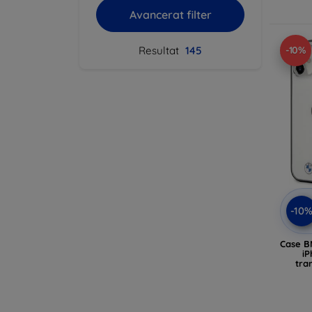
Avancerat filter
Resultat
145
-10%
-10
Case 
iP
tra
(