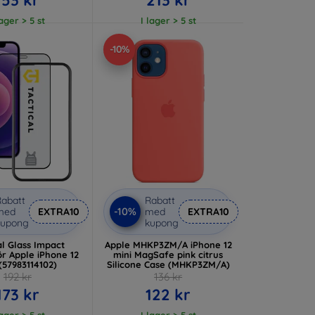
lager > 5 st
I lager > 5 st
-10%
abatt
Rabatt
-10%
med
EXTRA10
med
EXTRA10
kupong
kupong
al Glass Impact
Apple MHKP3ZM/A iPhone 12
r Apple iPhone 12
mini MagSafe pink citrus
(57983114102)
Silicone Case (MHKP3ZM/A)
192 kr
136 kr
173 kr
122 kr
lager > 5 st
I lager > 5 st