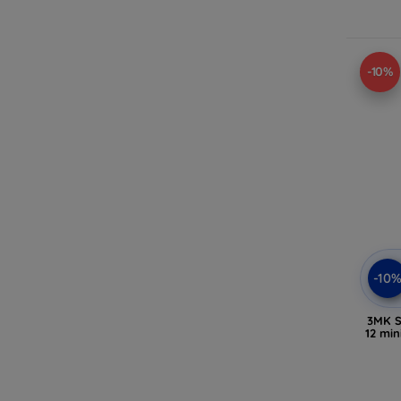
-10%
-10
3MK S
12 min