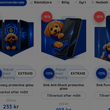
kommenderade
Bästsäljare
Billig
Dyrt
Nedsatt
-10%
-10%
Rabatt
Rabatt
R
%
-10%
-10%
med
EXTRA10
med
EXTRA10
kupong
kupong
vacy protective glass
3mk Anti-Shock protective
3mk Pure
glass
lverkat efter mått
Tillverkat efter mått
Tillve
259 kr
214 kr
233 kr
193 kr