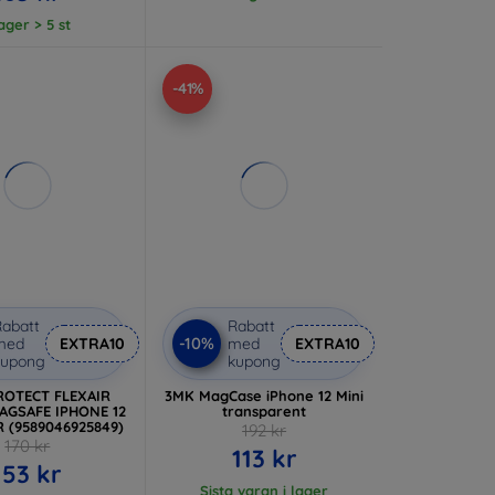
lager > 5 st
-41%
abatt
Rabatt
-10%
med
EXTRA10
med
EXTRA10
kupong
kupong
ROTECT FLEXAIR
3MK MagCase iPhone 12 Mini
AGSAFE IPHONE 12
transparent
R (9589046925849)
192 kr
170 kr
113 kr
153 kr
Sista varan i lager