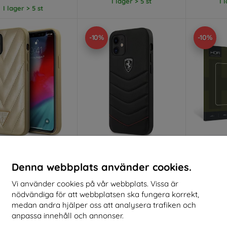
I lager > 5 st
I 
I lager > 5 st
-10%
-10%
Rabatt
Rabatt
R
%
-10%
-10%
med
EXTRA10
med
EXTRA10
kupong
kupong
Denna webbplats använder cookies.
 GUHCP12SPUVQTMLBE
Ferrari FEHQUHCP12SBK
HOFI FULL
Vi använder cookies på vår webbplats. Vissa är
ne 12 mini 5,4" gold
iPhone 12 mini 5,4" black
12 Mini sv
rdcase V-Quilted
hardcase Off Track Quilted
nödvändiga för att webbplatsen ska fungera korrekt,
Collection
(FEHQUHCP12SBK)
medan andra hjälper oss att analysera trafiken och
HCP12SPUVQTMLBE)
237 kr
192 kr
anpassa innehåll och annonser.
213 kr
173 kr
I 