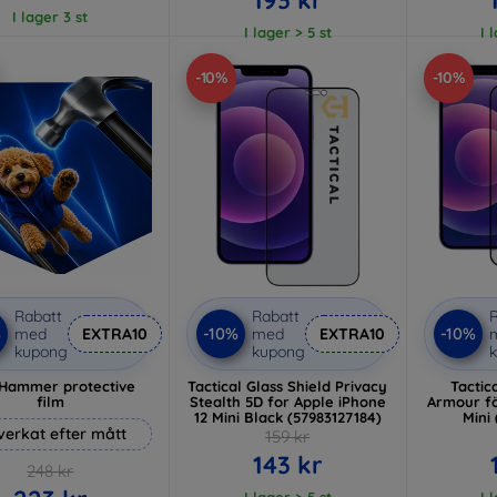
I lager 3 st
I lager > 5 st
I 
-10%
-10%
Rabatt
Rabatt
R
%
-10%
-10%
med
EXTRA10
med
EXTRA10
kupong
kupong
Hammer protective
Tactical Glass Shield Privacy
Tactic
film
Stealth 5D for Apple iPhone
Armour fö
12 Mini Black (57983127184)
Mini 
lverkat efter mått
159 kr
143 kr
248 kr
I lager > 5 st
I 