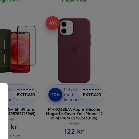
lager > 5 st
I lager > 5 st
-10%
abatt
Rabatt
-10%
med
EXTRA10
med
EXTRA10
kupong
kupong
 PRO+ till iPhone
MHKQ3ZE/A Apple Silicone
art (0795787713969)
Magsafe Cover for iPhone 12
Mini Plum (57983130196)
136 kr
136 kr
122 kr
122 kr
lager > 5 st