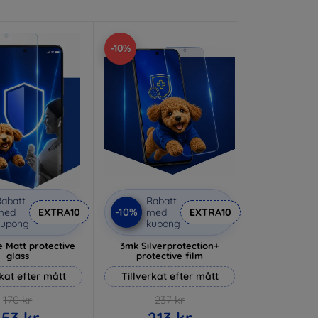
-10%
abatt
Rabatt
-10%
med
EXTRA10
med
EXTRA10
kupong
kupong
 Matt protective
3mk Silverprotection+
glass
protective film
rkat efter mått
Tillverkat efter mått
170 kr
237 kr
153 kr
213 kr