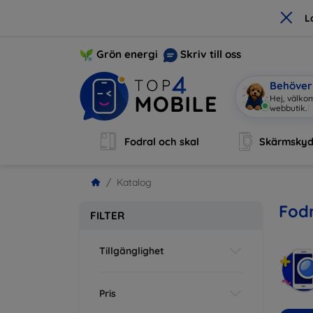
×
L
Grön energi
Skriv till oss
Behöver 
Jag ä
|
Fodral och skal
Skärmsky
Katalog
Fodr
FILTER
Tillgänglighet
Pris