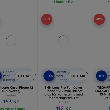
I lager > 5 st
I 
-10%
-10%
Rabatt
Rabatt
R
%
-10%
-10%
med
EXTRA10
med
EXTRA10
kupong
kupong
licone Case iPhone 12
3MK Lens Pro Full Cover
TECH-P
Mini svart ()
iPhone 11/12 mini Härdat
MAGSAFE 
glas för kameralins med
13 MI
170 kr
monteringsram 1 st
(93
153 kr
125 kr
112 kr
sta varan i lager