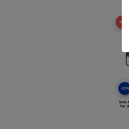
-10%
-10
3mk A
for 