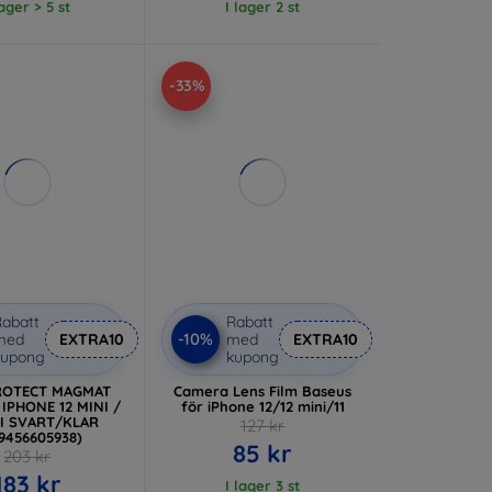
lager > 5 st
I lager 2 st
-33%
abatt
Rabatt
-10%
med
EXTRA10
med
EXTRA10
kupong
kupong
ROTECT MAGMAT
Camera Lens Film Baseus
IPHONE 12 MINI /
för iPhone 12/12 mini/11
NI SVART/KLAR
127 kr
19456605938)
85 kr
203 kr
183 kr
I lager 3 st