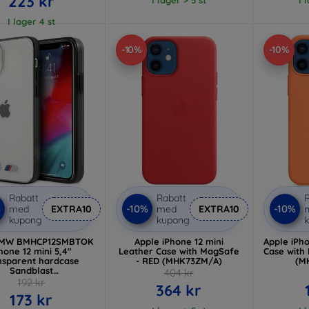
223 kr
I lager 4 st
-10%
-10%
Rabatt
Rabatt
R
%
-10%
-10%
med
EXTRA10
med
EXTRA10
kupong
kupong
BMW BMHCP12SMBTOK
Apple iPhone 12 mini
Apple iPho
hone 12 mini 5,4"
Leather Case with MagSafe
Case with
nsparent hardcase
- RED (MHK73ZM/A)
(M
Sandblast
404 kr
BMHCP12SMBTOK)
192 kr
364 kr
173 kr