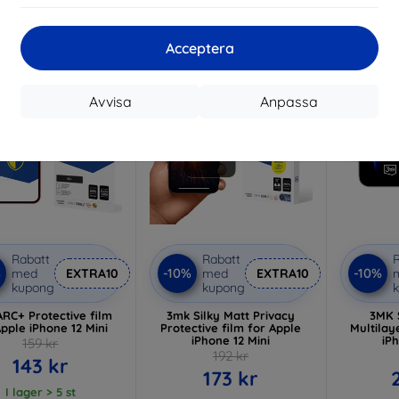
I lager > 5 st
I lager > 5 st
Acceptera
-10%
-10%
Avvisa
Anpassa
Rabatt
Rabatt
R
%
-10%
-10%
med
EXTRA10
med
EXTRA10
kupong
kupong
RC+ Protective film
3mk Silky Matt Privacy
3MK 
Apple iPhone 12 Mini
Protective film for Apple
Multilay
iPhone 12 Mini
iPh
159 kr
192 kr
143 kr
173 kr
I lager > 5 st