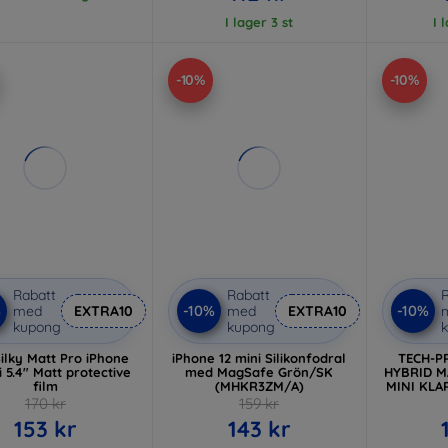
I lager 3 st
I 
-10%
-10%
Rabatt
Rabatt
R
%
-10%
-10%
med
EXTRA10
med
EXTRA10
kupong
kupong
ilky Matt Pro iPhone
iPhone 12 mini Silikonfodral
TECH-P
i 5.4" Matt protective
med MagSafe Grön/SK
HYBRID M
film
(MHKR3ZM/A)
MINI KLA
170 kr
159 kr
153 kr
143 kr