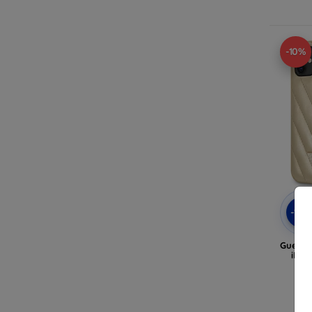
-10%
-10
Guess
iPho
ha
(GU