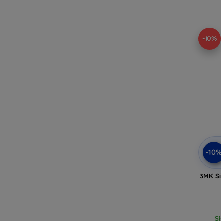
-10%
-10
3MK Si
Si