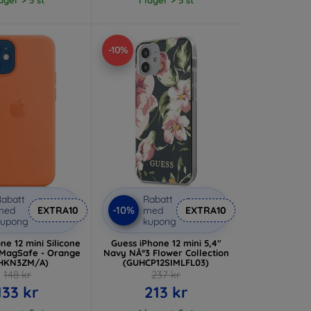
-10%
abatt
Rabatt
-10%
med
EXTRA10
med
EXTRA10
kupong
kupong
ne 12 mini Silicone
Guess iPhone 12 mini 5,4"
 MagSafe - Orange
Navy NÂ°3 Flower Collection
HKN3ZM/A)
(GUHCP12SIMLFL03)
148 kr
237 kr
133 kr
213 kr