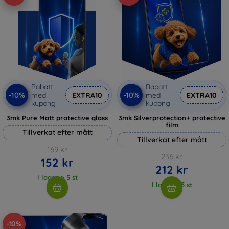
Rabatt
Rabatt
-10%
-10%
med
EXTRA10
med
EXTRA10
kupong
kupong
3mk Pure Matt protective glass
3mk Silverprotection+ protective
film
Tillverkat efter mått
Tillverkat efter mått
169 kr
236 kr
152 kr
212 kr
I lager > 5 st
I lager > 5 st
-10%