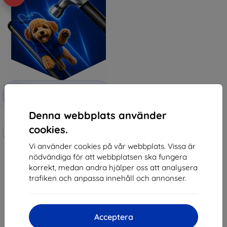
Rabatt
-10%
med
EXTRA10
kupong
Denna webbplats använder
3mk Hammer protective film
cookies.
Tillverkat efter mått
Vi använder cookies på vår webbplats. Vissa är
247 kr
nödvändiga för att webbplatsen ska fungera
222 kr
korrekt, medan andra hjälper oss att analysera
I lager 4 st
trafiken och anpassa innehåll och annonser.
Acceptera