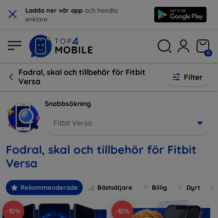
×
Ladda ner vår app
och handla
enklare.
0
Fodral, skal och tillbehör för Fitbit
Filter
Versa
Snabbsökning
Fitbit Versa
Fodral, skal och tillbehör för Fitbit
Versa
Rekommenderade
Bästsäljare
Billig
Dyrt
-10%
-10%