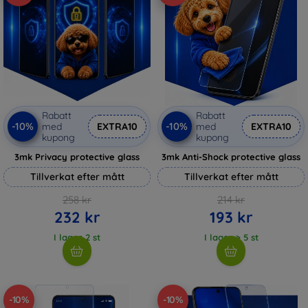
Rabatt
Rabatt
-10%
-10%
med
EXTRA10
med
EXTRA10
kupong
kupong
3mk Privacy protective glass
3mk Anti-Shock protective glass
Tillverkat efter mått
Tillverkat efter mått
258 kr
214 kr
232 kr
193 kr
I lager 2 st
I lager > 5 st
-10%
-10%