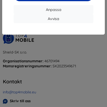
1
-
5
av totalt
5
.
Anpassa
«
1
»
Avvisa
Shield-SK s.r.o.
Organisationsnummer:
46701494
Momsregistreringsnummer:
SK2023549671
Kontakt
info@top4mobile.eu
Skriv till oss