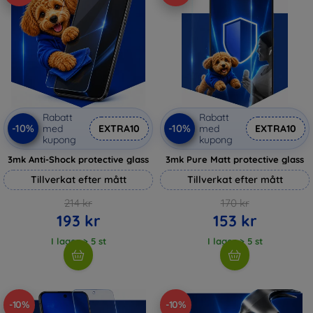
Rabatt
Rabatt
-10%
-10%
med
EXTRA10
med
EXTRA10
kupong
kupong
3mk Anti-Shock protective glass
3mk Pure Matt protective glass
Tillverkat efter mått
Tillverkat efter mått
214 kr
170 kr
193 kr
153 kr
I lager > 5 st
I lager > 5 st
-10%
-10%