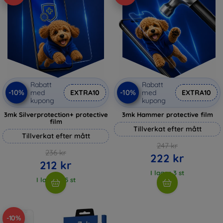
Rabatt
Rabatt
-10%
-10%
med
EXTRA10
med
EXTRA10
kupong
kupong
3mk Silverprotection+ protective
3mk Hammer protective film
film
Tillverkat efter mått
Tillverkat efter mått
247 kr
236 kr
222 kr
212 kr
I lager 3 st
I lager > 5 st
-10%