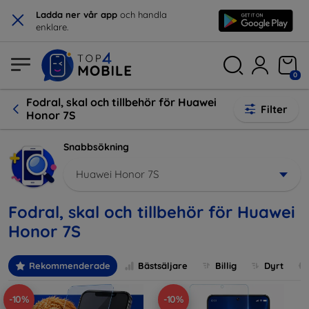
×
Ladda ner vår app
och handla
enklare.
0
Fodral, skal och tillbehör för Huawei
Filter
Honor 7S
Snabbsökning
Huawei Honor 7S
Fodral, skal och tillbehör för Huawei
Honor 7S
Rekommenderade
Bästsäljare
Billig
Dyrt
-10%
-10%