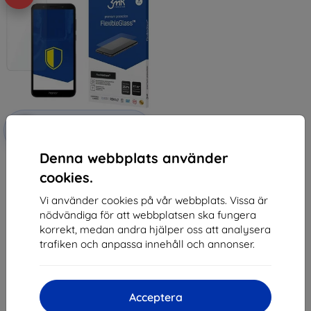
Rabatt
-10%
med
EXTRA10
kupong
Denna webbplats använder
3MK FlexibleGlass Honor 7S
Hybrid Glass
cookies.
136 kr
122 kr
Vi använder cookies på vår webbplats. Vissa är
nödvändiga för att webbplatsen ska fungera
I lager 1 st
korrekt, medan andra hjälper oss att analysera
trafiken och anpassa innehåll och annonser.
Acceptera