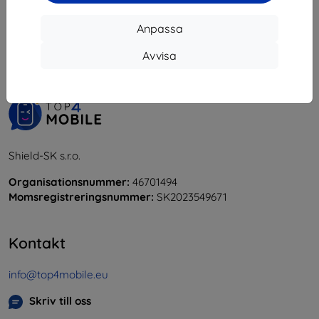
1
-
5
av totalt
5
.
Anpassa
«
1
»
Avvisa
Shield-SK s.r.o.
Organisationsnummer:
46701494
Momsregistreringsnummer:
SK2023549671
Kontakt
info@top4mobile.eu
Skriv till oss