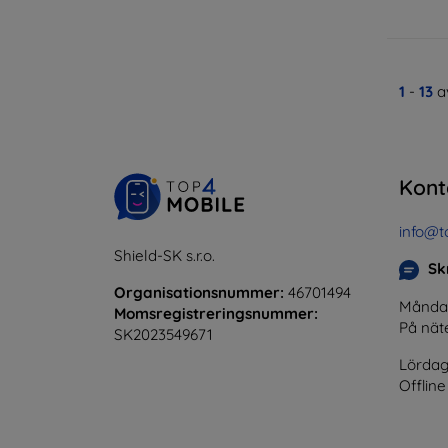
1
-
13
av
Kont
info@t
Shield-SK s.r.o.
Skr
Organisationsnummer:
46701494
Måndag 
Momsregistreringsnummer:
På nät
SK2023549671
Lördag
Offline