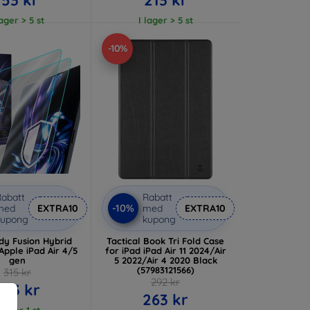
lager > 5 st
I lager > 5 st
-10%
abatt
Rabatt
-10%
med
EXTRA10
med
EXTRA10
kupong
kupong
dy Fusion Hybrid
Tactical Book Tri Fold Case
 Apple iPad Air 4/5
for iPad iPad Air 11 2024/Air
gen
5 2022/Air 4 2020 Black
(57983121566)
315 kr
292 kr
283 kr
263 kr
 lager 1 st