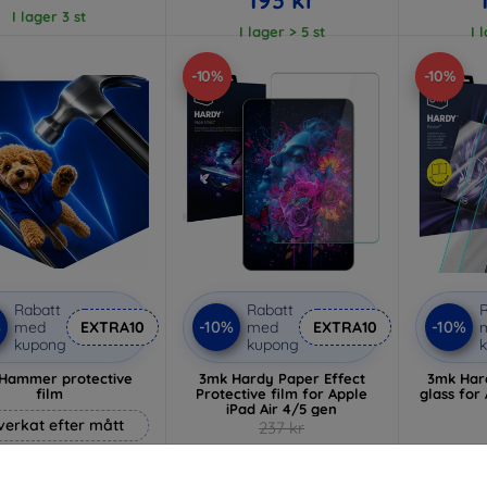
I lager 3 st
I lager > 5 st
I 
-10%
-10%
Rabatt
Rabatt
R
%
-10%
-10%
med
EXTRA10
med
EXTRA10
kupong
kupong
Hammer protective
3mk Hardy Paper Effect
3mk Har
film
Protective film for Apple
glass for
iPad Air 4/5 gen
lverkat efter mått
237 kr
213 kr
248 kr
I lager > 5 st
I