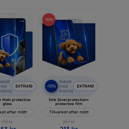
-10%
abatt
Rabatt
-10%
med
EXTRA10
med
EXTRA10
kupong
kupong
 Matt protective
3mk Silverprotection+
glass
protective film
rkat efter mått
Tillverkat efter mått
170 kr
237 kr
153 kr
213 kr