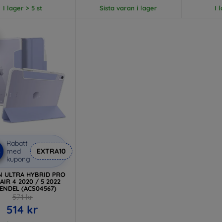
I lager > 5 st
Sista varan i lager
I 
Rabatt
%
med
EXTRA10
kupong
N ULTRA HYBRID PRO
 AIR 4 2020 / 5 2022
ENDEL (ACS04567)
571 kr
514 kr