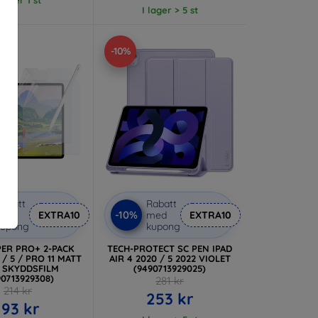
I lager > 5 st
-10%
abatt
Rabatt
-10%
med
EXTRA10
med
EXTRA10
kupong
kupong
PER PRO+ 2-PACK
TECH-PROTECT SC PEN IPAD
 / 5 / PRO 11 MATT
AIR 4 2020 / 5 2022 VIOLET
 SKYDDSFILM
(9490713929025)
90713929308)
281 kr
214 kr
253 kr
193 kr