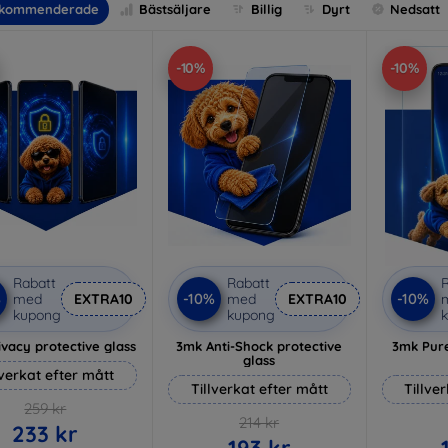
kommenderade
Bästsäljare
Billig
Dyrt
Nedsatt
-10%
-10%
Rabatt
Rabatt
R
%
-10%
-10%
med
EXTRA10
med
EXTRA10
kupong
kupong
vacy protective glass
3mk Anti-Shock protective
3mk Pure
glass
lverkat efter mått
Tillverkat efter mått
Tillve
259 kr
214 kr
233 kr
193 kr