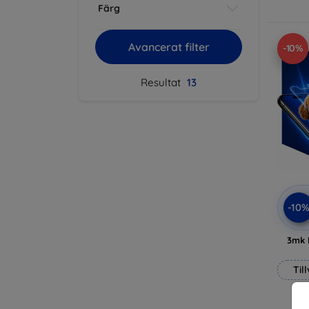
Färg
Avancerat filter
-10%
Resultat
13
-10
3mk 
Til