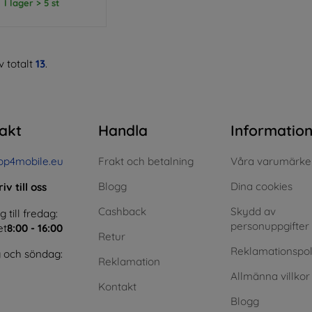
I lager > 5 st
 totalt
13
.
akt
Handla
Informatio
op4mobile.eu
Frakt och betalning
Våra varumärke
Blogg
Dina cookies
iv till oss
Cashback
Skydd av
till fredag:
personuppgifter
et
8:00 - 16:00
Retur
Reklamationspol
 och söndag:
Reklamation
Allmänna villkor
Kontakt
Blogg