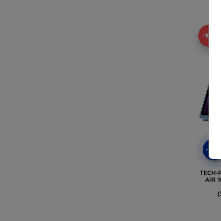
-10%
-10
TECH-
AIR 1