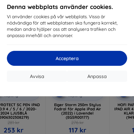
223 kr
Denna webbplats använder cookies.
I lager 4 st
Vi använder cookies på vår webbplats. Vissa är
-58%
-10%
nödvändiga för att webbplatsen ska fungera korrekt,
medan andra hjälper oss att analysera trafiken och
anpassa innehåll och annonser.
Acceptera
Avvisa
Anpassa
Rabatt
Rabatt
R
%
-10%
-10%
med
EXTRA10
med
EXTRA10
kupong
kupong
PROTECT SC PEN IPAD
Eiger Storm 250m Stylus
HOFI PA
0.9 4 / 5 / 6 / 2020-
Fodral för Apple iPad Air
IPAD AIR 4
2024 LJUSBLÅ
(2022) i Lavendel
KLAR
(5906302308279)
(EGSR00177)
(94
281 kr
276 kr
253 kr
117 kr