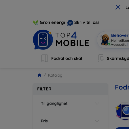
×
L
Grön energi
Skriv till oss
Behöver 
Hej, välko
Fodral och skal
Skärmsky
Katalog
Fodr
FILTER
Tillgänglighet
Pris