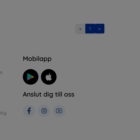
«
1
»
n
Mobilapp
n
Anslut dig till oss
icy