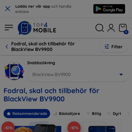
×
Ladda ner vår app
och handla
enklare.
0
Fodral, skal och tillbehör för
Filter
BlackView BV9900
Snabbsökning
BlackView BV9900
Fodral, skal och tillbehör för
BlackView BV9900
Rekommenderade
Bästsäljare
Billig
Dyrt
-10%
-10%