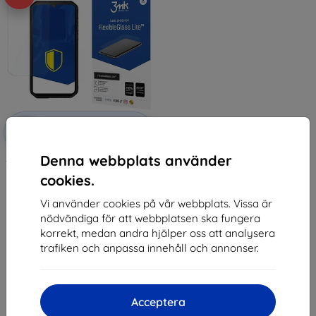
Rabatt
-10%
med
EXTRA10
kupong
Denna webbplats använder
3MK FlexibleGlass Lite BlackView
BV9900 Hybrid Glas Lite
cookies.
136 kr
122 kr
Vi använder cookies på vår webbplats. Vissa är
nödvändiga för att webbplatsen ska fungera
I lager 1 st
korrekt, medan andra hjälper oss att analysera
trafiken och anpassa innehåll och annonser.
Acceptera