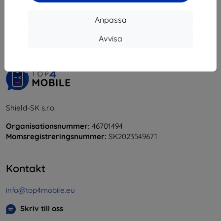
1
-
5
av totalt
5
.
Anpassa
«
1
»
Avvisa
Shield-SK s.r.o.
Organisationsnummer:
46701494
Momsregistreringsnummer:
SK2023549671
Kontakt
info@top4mobile.eu
Skriv till oss