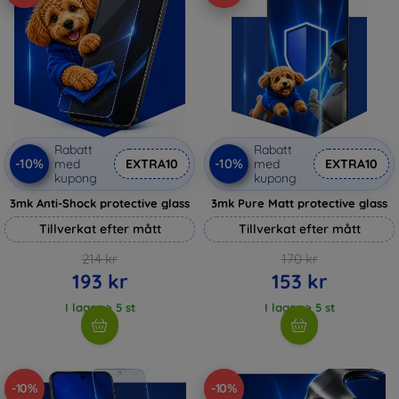
Rabatt
Rabatt
-10%
-10%
med
EXTRA10
med
EXTRA10
kupong
kupong
3mk Anti-Shock protective glass
3mk Pure Matt protective glass
Tillverkat efter mått
Tillverkat efter mått
214 kr
170 kr
193 kr
153 kr
I lager > 5 st
I lager > 5 st
-10%
-10%