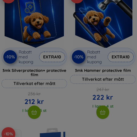
Rabatt
Rabatt
-10%
-10%
med
EXTRA10
med
EXTRA10
kupong
kupong
3mk Silverprotection+ protective
3mk Hammer protective film
film
Tillverkat efter mått
Tillverkat efter mått
247 kr
236 kr
222 kr
212 kr
I lager 4 st
I lager > 5 st
-10%