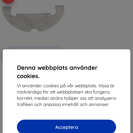
Rabatt
-10%
med
EXTRA10
kupong
Denna webbplats använder
Mop for Dreame Z10
125 kr
cookies.
96 kr
Vi använder cookies på vår webbplats. Vissa är
I lager > 5 st
nödvändiga för att webbplatsen ska fungera
korrekt, medan andra hjälper oss att analysera
trafiken och anpassa innehåll och annonser.
Acceptera