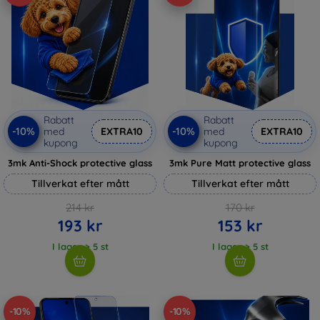
Rabatt
Rabatt
-10%
-10%
med
EXTRA10
med
EXTRA10
kupong
kupong
3mk Anti-Shock protective glass
3mk Pure Matt protective glass
Tillverkat efter mått
Tillverkat efter mått
214 kr
170 kr
193 kr
153 kr
I lager > 5 st
I lager > 5 st
-10%
-10%