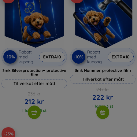
Rabatt
Rabatt
-10%
-10%
med
EXTRA10
med
EXTRA10
kupong
kupong
3mk Silverprotection+ protective
3mk Hammer protective film
film
Tillverkat efter mått
Tillverkat efter mått
247 kr
236 kr
222 kr
212 kr
I lager 3 st
I lager > 5 st
-23%