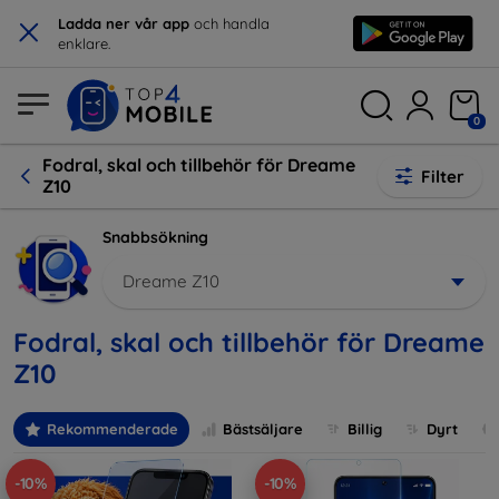
×
Ladda ner vår app
och handla
enklare.
0
Fodral, skal och tillbehör för Dreame
Filter
Z10
Snabbsökning
Dreame Z10
Fodral, skal och tillbehör för Dreame
Z10
Rekommenderade
Bästsäljare
Billig
Dyrt
-10%
-10%