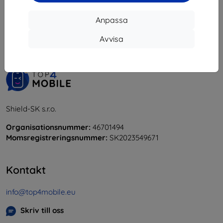
1
-
5
av totalt
5
.
Anpassa
«
1
»
Avvisa
Shield-SK s.r.o.
Organisationsnummer:
46701494
Momsregistreringsnummer:
SK2023549671
Kontakt
info@top4mobile.eu
Skriv till oss