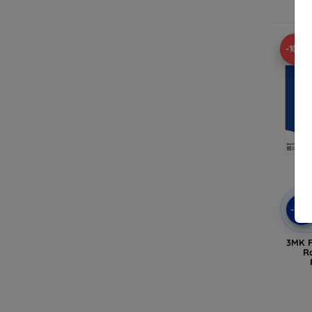
-10%
-10
3MK F
R