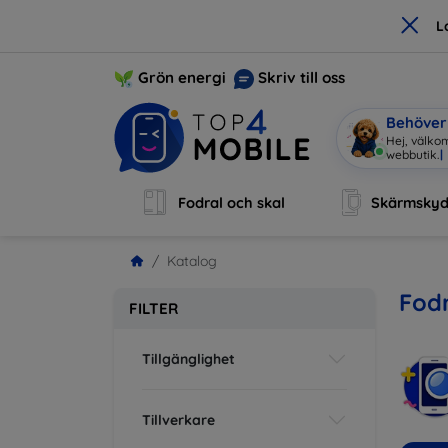
×
L
Grön energi
Skriv till oss
Behöver 
Hej, välkom
webbutik.
|
Fodral och skal
Skärmsky
Katalog
Fodr
FILTER
Tillgänglighet
Tillverkare