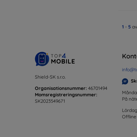
1
-
5
av
Kont
info@t
Shield-SK s.r.o.
Skr
Organisationsnummer:
46701494
Måndag 
Momsregistreringsnummer:
På nät
SK2023549671
Lördag
Offline