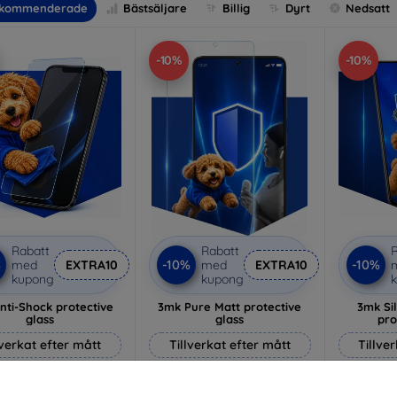
kommenderade
Bästsäljare
Billig
Dyrt
Nedsatt
-10%
-10%
Rabatt
Rabatt
R
%
-10%
-10%
med
EXTRA10
med
EXTRA10
kupong
kupong
nti-Shock protective
3mk Pure Matt protective
3mk Si
glass
glass
pro
lverkat efter mått
Tillverkat efter mått
Tillve
214 kr
170 kr
193 kr
153 kr