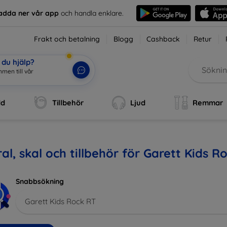
adda ner vår app
och handla enklare.
Frakt och betalning
Blogg
Cashback
Retur
du hjälp?
men till vår
dd
Tillbehör
Ljud
Remmar
al, skal och tillbehör för Garett Kids R
Snabbsökning
Garett Kids Rock RT