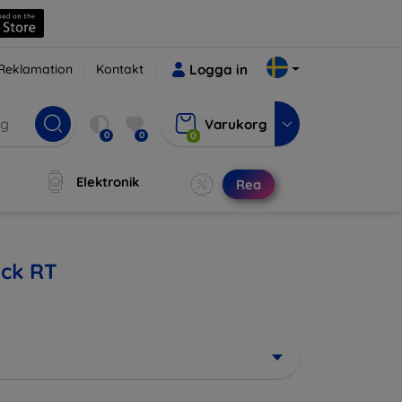
Reklamation
Kontakt
Logga in
Varukorg
0
0
0
Elektronik
Rea
ock RT