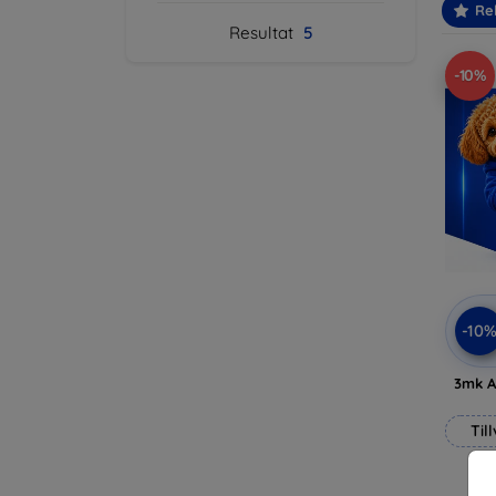
Re
Resultat
5
-10%
-10
3mk A
Til