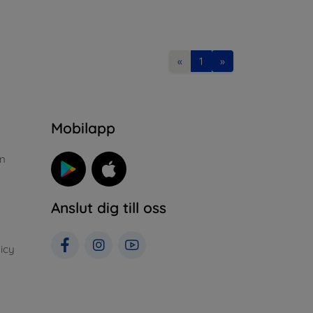
«
1
»
n
Mobilapp
n
Anslut dig till oss
icy