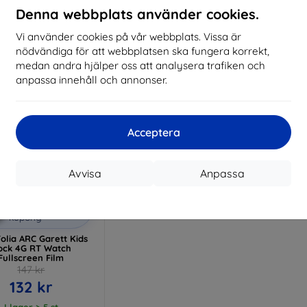
Denna webbplats använder cookies.
I lager > 5 st
I lager > 5 st
I 
Vi använder cookies på vår webbplats. Vissa är
nödvändiga för att webbplatsen ska fungera korrekt,
medan andra hjälper oss att analysera trafiken och
anpassa innehåll och annonser.
Acceptera
Avvisa
Anpassa
Rabatt
%
med
EXTRA10
kupong
olia ARC Garett Kids
ock 4G RT Watch
Fullscreen Film
147 kr
132 kr
I lager > 5 st