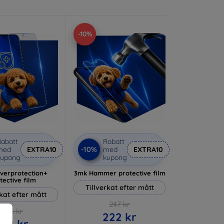
-10%
abatt
Rabatt
-10%
med
EXTRA10
med
EXTRA10
kupong
kupong
lverprotection+
3mk Hammer protective film
tective film
Tillverkat efter mått
rkat efter mått
247 kr
236 kr
222 kr
212 kr