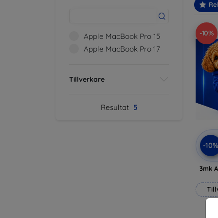
Re
-10%
Apple MacBook Pro 15
Apple MacBook Pro 17
Tillverkare
Resultat
5
-10
3mk A
Til