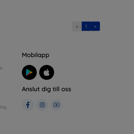
«
1
»
n
Mobilapp
n
Anslut dig till oss
icy