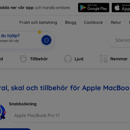
adda ner vår app
och handla enklare.
Frakt och betalning
Blogg
Cashback
Retur
du hjälp?
mmen till vår webb
|
dd
Tillbehör
Ljud
Remmar
al, skal och tillbehör för Apple MacBoo
Snabbsökning
Apple MacBook Pro 17