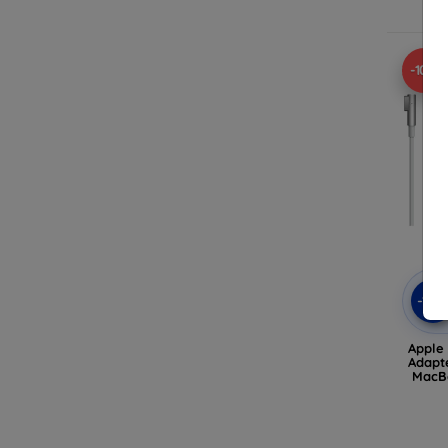
-10%
-10
Apple
Adapte
MacB