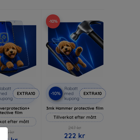
-10%
abatt
Rabatt
-10%
med
EXTRA10
med
EXTRA10
kupong
kupong
lverprotection+
3mk Hammer protective film
tective film
Tillverkat efter mått
rkat efter mått
247 kr
236 kr
222 kr
212 kr