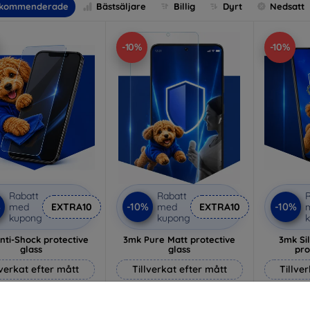
kommenderade
Bästsäljare
Billig
Dyrt
Nedsatt
-10%
-10%
Rabatt
Rabatt
R
%
-10%
-10%
med
EXTRA10
med
EXTRA10
kupong
kupong
nti-Shock protective
3mk Pure Matt protective
3mk Si
glass
glass
pro
lverkat efter mått
Tillverkat efter mått
Tillve
214 kr
170 kr
193 kr
153 kr