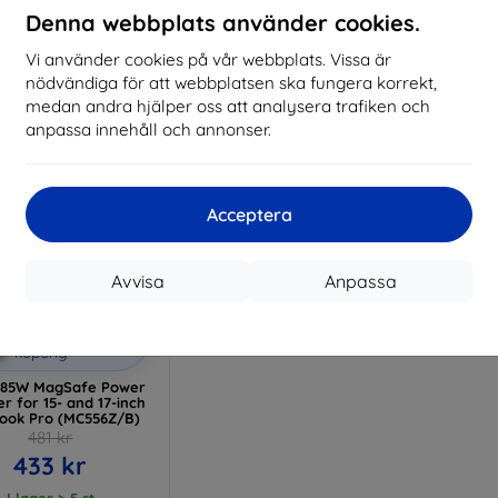
Denna webbplats använder cookies.
I lager > 5 st
I lager > 5 st
I 
Vi använder cookies på vår webbplats. Vissa är
nödvändiga för att webbplatsen ska fungera korrekt,
medan andra hjälper oss att analysera trafiken och
anpassa innehåll och annonser.
Acceptera
Avvisa
Anpassa
Rabatt
%
med
EXTRA10
kupong
 85W MagSafe Power
r for 15- and 17-inch
ook Pro (MC556Z/B)
481 kr
433 kr
I lager > 5 st