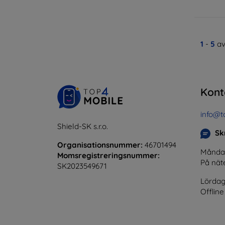
1
-
5
av
Kont
info@t
Shield-SK s.r.o.
Skr
Organisationsnummer:
46701494
Måndag 
Momsregistreringsnummer:
På nät
SK2023549671
Lördag
Offline