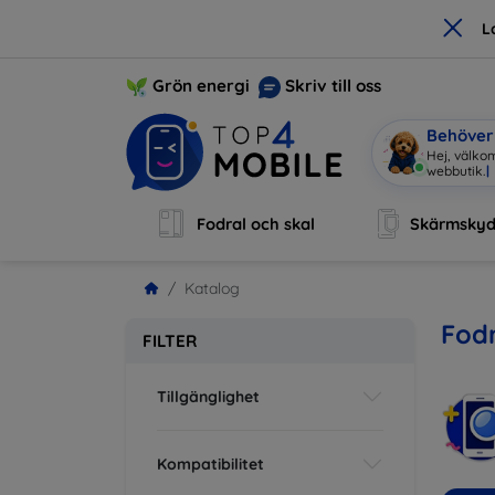
×
L
Grön energi
Skriv till oss
Behöver 
Hej, välko
Fodral och skal
Skärmsky
Katalog
Fodr
FILTER
Tillgänglighet
Kompatibilitet