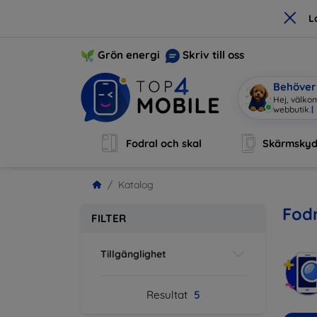
×
L
Grön energi
Skriv till oss
Behöver 
Hej, välko
Fodral och skal
Skärmsky
Katalog
Fodr
FILTER
Tillgänglighet
Resultat
5