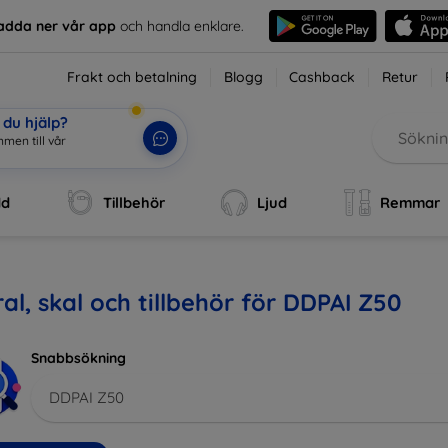
adda ner vår app
och handla enklare.
Frakt och betalning
Blogg
Cashback
Retur
du hjälp?
mmen till vår webbu
|
dd
Tillbehör
Ljud
Remmar
al, skal och tillbehör för DDPAI Z50
Snabbsökning
DDPAI Z50