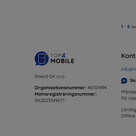
1
-
5
av
Kont
info@t
Shield-SK s.r.o.
Skr
Organisationsnummer:
46701494
Måndag 
Momsregistreringsnummer:
På nät
SK2023549671
Lördag
Offline