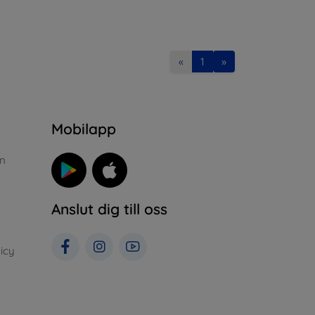
«
1
»
n
Mobilapp
n
Anslut dig till oss
icy