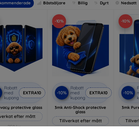
kommenderade
Bästsäljare
Billig
Dyrt
Nedsatt
-10%
-10%
Rabatt
Rabatt
R
%
-10%
-10%
med
EXTRA10
med
EXTRA10
kupong
kupong
vacy protective glass
3mk Anti-Shock protective
3mk Pure
glass
lverkat efter mått
Tillverkat efter mått
Tillve
258 kr
214 kr
232 kr
193 kr