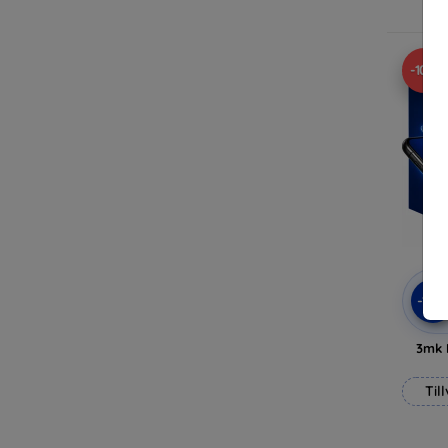
-10%
-10
3mk 
Til