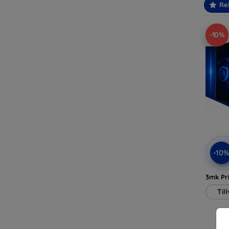
Re
-10%
-10
3mk Pri
Til