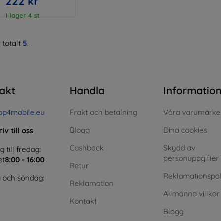
222 kr
I lager 4 st
 totalt
5
.
akt
Handla
Informatio
op4mobile.eu
Frakt och betalning
Våra varumärke
Blogg
Dina cookies
iv till oss
Cashback
Skydd av
till fredag:
personuppgifter
et
8:00 - 16:00
Retur
Reklamationspol
 och söndag:
Reklamation
Allmänna villkor
Kontakt
Blogg