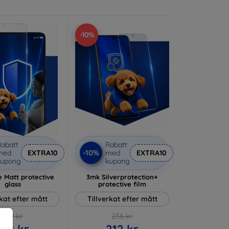
-10%
abatt
Rabatt
-10%
med
EXTRA10
med
EXTRA10
kupong
kupong
 Matt protective
3mk Silverprotection+
glass
protective film
rkat efter mått
Tillverkat efter mått
169 kr
236 kr
152 kr
212 kr