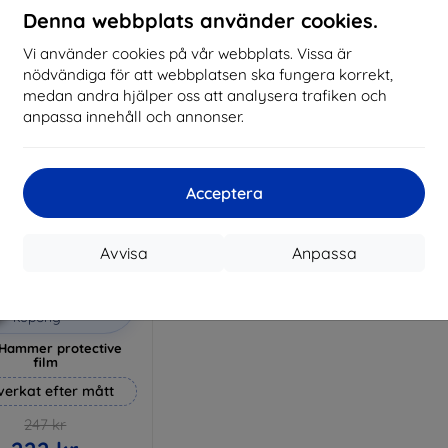
I lager 3 st
Denna webbplats använder cookies.
I lager > 5 st
I 
Vi använder cookies på vår webbplats. Vissa är
nödvändiga för att webbplatsen ska fungera korrekt,
medan andra hjälper oss att analysera trafiken och
anpassa innehåll och annonser.
Acceptera
Avvisa
Anpassa
Rabatt
%
med
EXTRA10
kupong
Hammer protective
film
lverkat efter mått
247 kr