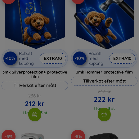
Rabatt
Rabatt
-10%
-10%
med
EXTRA10
med
EXTRA10
kupong
kupong
3mk Silverprotection+ protective
3mk Hammer protective film
film
Tillverkat efter mått
Tillverkat efter mått
247 kr
236 kr
222 kr
212 kr
I lager 3 st
I lager > 5 st
-5%
-5%