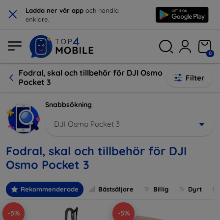
×
Ladda ner vår app
och handla
enklare.
0
Fodral, skal och tillbehör för DJI Osmo
Filter
Pocket 3
Snabbsökning
DJI Osmo Pocket 3
Fodral, skal och tillbehör för DJI
Osmo Pocket 3
Rekommenderade
Bästsäljare
Billig
Dyrt
-5%
-5%