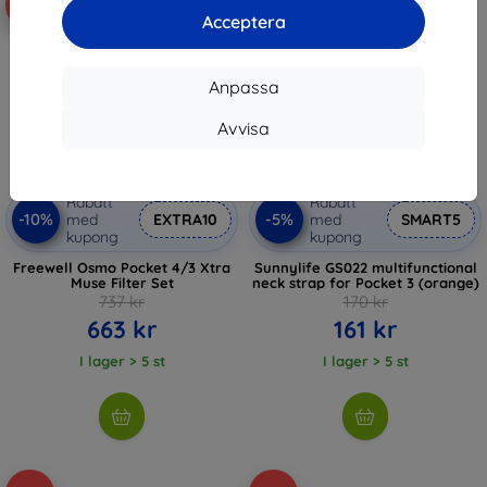
-10%
-5%
Acceptera
Anpassa
Avvisa
Rabatt
Rabatt
-10%
-5%
med
EXTRA10
med
SMART5
kupong
kupong
Freewell Osmo Pocket 4/3 Xtra
Sunnylife GS022 multifunctional
Muse Filter Set
neck strap for Pocket 3 (orange)
737 kr
170 kr
663 kr
161 kr
I lager > 5 st
I lager > 5 st