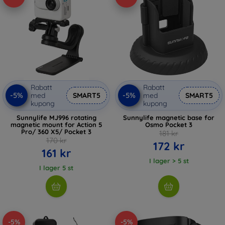
Rabatt
Rabatt
-5%
-5%
med
SMART5
med
SMART5
kupong
kupong
Sunnylife MJ996 rotating
Sunnylife magnetic base for
magnetic mount for Action 5
Osmo Pocket 3
Pro/ 360 X5/ Pocket 3
181 kr
170 kr
172 kr
161 kr
I lager > 5 st
I lager 5 st
-5%
-5%