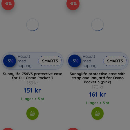
-5%
-5%
Rabatt
Rabatt
-5%
-5%
med
SMART5
med
SMART5
kupong
kupong
Sunnylife 754V3 protective case
Sunnylife protective case with
for DJI Osmo Pocket 3
strap and lanyard for Osmo
Pocket 3 (pink)
159 kr
170 kr
151 kr
161 kr
I lager > 5 st
I lager > 5 st