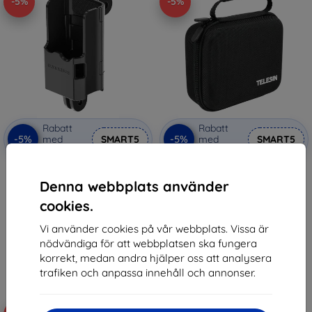
-5%
-5%
Rabatt
Rabatt
-5%
-5%
med
SMART5
med
SMART5
kupong
kupong
Sunnylife Multifunctional
TELESIN Storage case EVA for
Adapter for DJI Osmo Pocket 3
DJI Osmo Pocket 3
Denna webbplats använder
Camera
192 kr
159 kr
cookies.
182 kr
151 kr
Vi använder cookies på vår webbplats. Vissa är
I lager 3 st
I lager > 5 st
nödvändiga för att webbplatsen ska fungera
korrekt, medan andra hjälper oss att analysera
trafiken och anpassa innehåll och annonser.
Nyhet