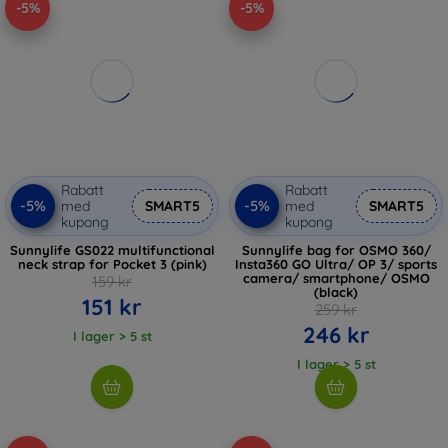
-5%
-5%
Rabatt
Rabatt
-5%
-5%
med
SMART5
med
SMART5
kupong
kupong
Sunnylife GS022 multifunctional
Sunnylife bag for OSMO 360/
neck strap for Pocket 3 (pink)
Insta360 GO Ultra/ OP 3/ sports
camera/ smartphone/ OSMO
159 kr
(black)
151 kr
259 kr
246 kr
I lager > 5 st
I lager > 5 st