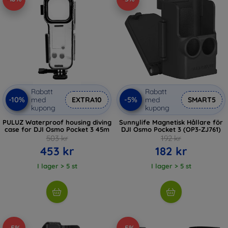
Rabatt
Rabatt
-10%
-5%
med
EXTRA10
med
SMART5
kupong
kupong
PULUZ Waterproof housing diving
Sunnylife Magnetisk Hållare för
case for DJI Osmo Pocket 3 45m
DJI Osmo Pocket 3 (OP3-ZJ761)
503 kr
192 kr
453 kr
182 kr
I lager > 5 st
I lager > 5 st