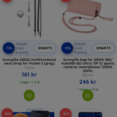
Rabatt
Rabatt
-5%
-5%
med
SMART5
med
SMART5
kupong
kupong
Sunnylife GS022 multifunctional
Sunnylife bag for OSMO 360/
neck strap for Pocket 3 (gray)
Insta360 GO Ultra/ OP 3/ sports
camera/ smartphone/ OSMO
170 kr
(pink)
161 kr
259 kr
246 kr
I lager > 5 st
I lager > 5 st
-10%
-10%