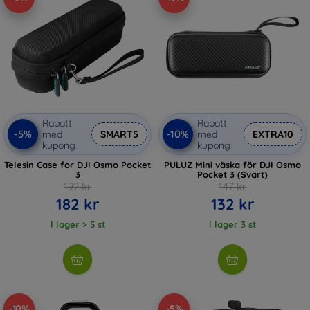
Rabatt
Rabatt
-5%
-10%
med
SMART5
med
EXTRA10
kupong
kupong
Telesin Case for DJI Osmo Pocket
PULUZ Mini väska för DJI Osmo
3
Pocket 3 (Svart)
192 kr
147 kr
182 kr
132 kr
I lager > 5 st
I lager 3 st
-10%
-5%