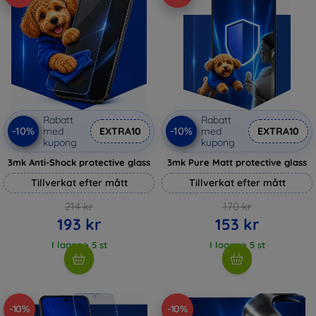
Rabatt
Rabatt
-10%
-10%
med
EXTRA10
med
EXTRA10
kupong
kupong
3mk Anti-Shock protective glass
3mk Pure Matt protective glass
Tillverkat efter mått
Tillverkat efter mått
214 kr
170 kr
193 kr
153 kr
I lager > 5 st
I lager > 5 st
-10%
-10%