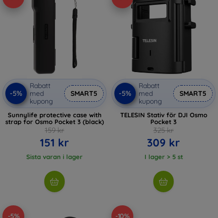
Rabatt
Rabatt
-5%
-5%
med
SMART5
med
SMART5
kupong
kupong
Sunnylife protective case with
TELESIN Stativ för DJI Osmo
strap for Osmo Pocket 3 (black)
Pocket 3
159 kr
325 kr
151 kr
309 kr
Sista varan i lager
I lager > 5 st
-5%
-10%