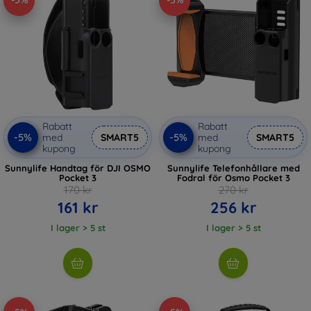
-5%
-5%
Rabatt
Rabatt
-5%
-5%
med
SMART5
med
SMART5
kupong
kupong
Sunnylife Handtag för DJI OSMO
Sunnylife Telefonhållare med
Pocket 3
Fodral för Osmo Pocket 3
170 kr
270 kr
161 kr
256 kr
I lager > 5 st
I lager > 5 st