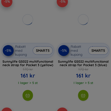
-5%
-5%
Rabatt
Rabatt
-5%
-5%
med
SMART5
med
SMART5
kupong
kupong
Sunnylife GS022 multifunctional
Sunnylife GS022 multifunctional
neck strap for Pocket 3 (yellow)
neck strap for Pocket 3 (blue)
170 kr
170 kr
161 kr
161 kr
I lager > 5 st
I lager > 5 st