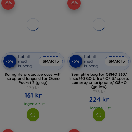
-5%
-5%
Rabatt
Rabatt
-5%
-5%
med
SMART5
med
SMART5
kupong
kupong
Sunnylife protective case with
Sunnylife bag for OSMO 360/
strap and lanyard for Osmo
Insta360 GO Ultra/ OP 3/ sports
Pocket 3 (gray)
camera/ smartphone/ OSMO
(yellow)
170 kr
236 kr
161 kr
224 kr
I lager > 5 st
I lager > 5 st