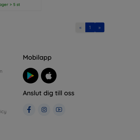
lager > 5 st
«
1
»
n
Mobilapp
n
Anslut dig till oss
icy