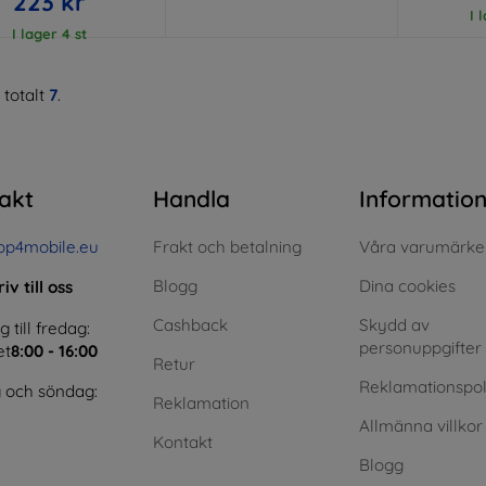
223 kr
I 
I lager 4 st
 totalt
7
.
akt
Handla
Informatio
op4mobile.eu
Frakt och betalning
Våra varumärke
Blogg
Dina cookies
iv till oss
Cashback
Skydd av
till fredag:
personuppgifter
et
8:00 - 16:00
Retur
Reklamationspol
 och söndag:
Reklamation
Allmänna villkor
Kontakt
Blogg