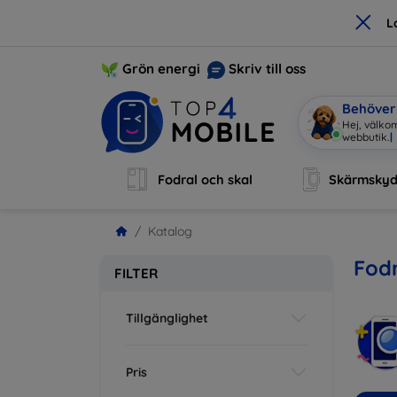
×
L
Grön energi
Skriv till oss
Behöver 
Hej, välko
Fodral och skal
Skärmsky
Katalog
Fodr
FILTER
Tillgänglighet
Pris