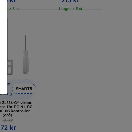
lager > 5 st
I lager > 5 st
abatt
med
SMART5
kupong
e ZJ886-GY vikbar
are för RC-N1, RC-
RC-N3 kontroller
(grå)
181 kr
172 kr