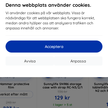
I lager 3 st
Denna webbplats använder cookies.
I lager > 5 st
I 
Vi använder cookies på vår webbplats. Vissa är
-5%
-5%
nödvändiga för att webbplatsen ska fungera korrekt,
medan andra hjälper oss att analysera trafiken och
anpassa innehåll och annonser.
Acceptera
Avvisa
Anpassa
Rabatt
Rabatt
R
%
-5%
-5%
med
EXTRA10
med
SMART5
kupong
kupong
Hammer protective
Sunnylife SN986 storage
Sunnylif
film
case with strap RC-N3/2/1
tablethåll
N2 och 
136 kr
lverkat efter mått
129 kr
248 kr
I lager > 5 st