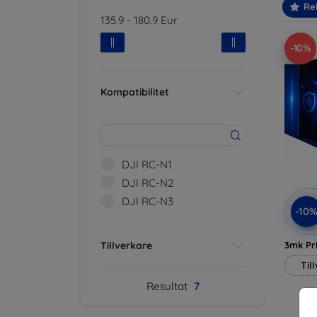
Re
135.9
-
180.9
Eur
-10%
Kompatibilitet
DJI RC-N1
DJI RC-N2
DJI RC-N3
-10
Tillverkare
3mk Pri
Til
Resultat
7