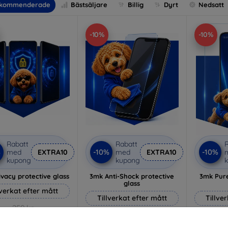
kommenderade
Bästsäljare
Billig
Dyrt
Nedsatt
-10%
-10%
Rabatt
Rabatt
R
%
-10%
-10%
med
EXTRA10
med
EXTRA10
kupong
kupong
vacy protective glass
3mk Anti-Shock protective
3mk Pure
glass
lverkat efter mått
Tillverkat efter mått
Tillve
259 kr
214 kr
233 kr
193 kr