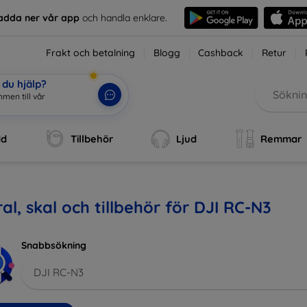
adda ner vår app
och handla enklare.
Frakt och betalning
Blogg
Cashback
Retur
du hjälp?
mmen till vår webbut
|
dd
Tillbehör
Ljud
Remmar
al, skal och tillbehör för DJI RC-N3
Snabbsökning
DJI RC-N3