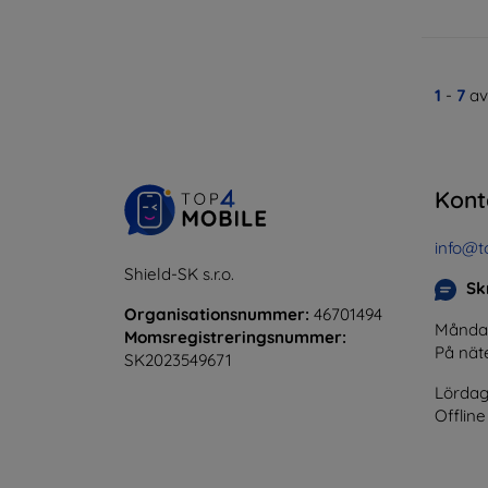
1
-
7
av
Kont
info@t
Shield-SK s.r.o.
Skr
Organisationsnummer:
46701494
Måndag 
Momsregistreringsnummer:
På nät
SK2023549671
Lördag
Offline