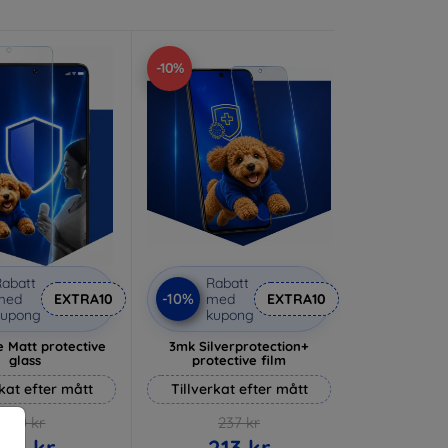
-10%
abatt
Rabatt
-10%
med
EXTRA10
med
EXTRA10
kupong
kupong
 Matt protective
3mk Silverprotection+
glass
protective film
rkat efter mått
Tillverkat efter mått
170 kr
237 kr
153 kr
213 kr