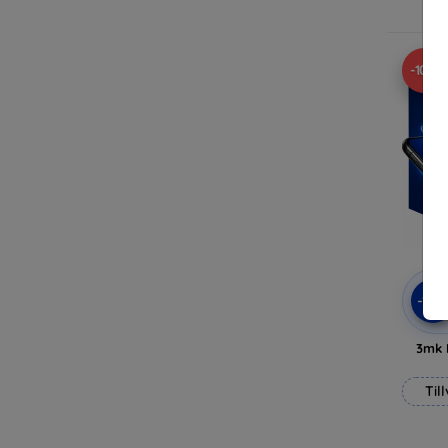
-10%
-10
3mk 
Til