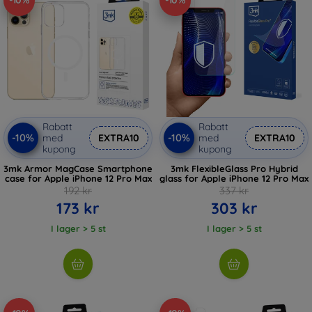
-10%
-10%
Rabatt
Rabatt
-10%
-10%
med
EXTRA10
med
EXTRA10
kupong
kupong
3mk Armor MagCase Smartphone
3mk FlexibleGlass Pro Hybrid
case for Apple iPhone 12 Pro Max
glass for Apple iPhone 12 Pro Max
192 kr
337 kr
173 kr
303 kr
I lager > 5 st
I lager > 5 st