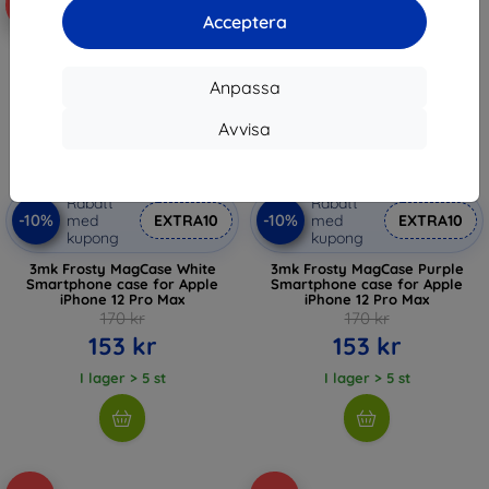
-10%
-10%
Acceptera
Anpassa
Avvisa
Rabatt
Rabatt
-10%
-10%
med
EXTRA10
med
EXTRA10
kupong
kupong
3mk Frosty MagCase White
3mk Frosty MagCase Purple
Smartphone case for Apple
Smartphone case for Apple
iPhone 12 Pro Max
iPhone 12 Pro Max
170 kr
170 kr
153 kr
153 kr
I lager > 5 st
I lager > 5 st