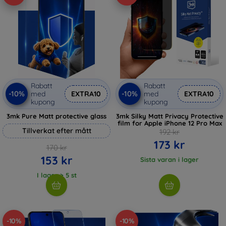
Rabatt
Rabatt
-10%
-10%
med
EXTRA10
med
EXTRA10
kupong
kupong
3mk Pure Matt protective glass
3mk Silky Matt Privacy Protective
film for Apple iPhone 12 Pro Max
Tillverkat efter mått
192 kr
173 kr
170 kr
153 kr
Sista varan i lager
I lager > 5 st
-10%
-10%