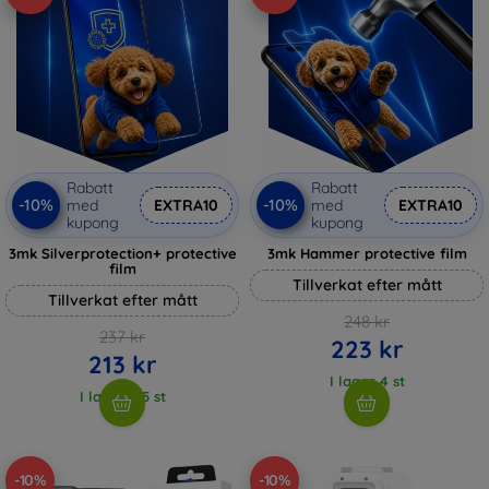
Rabatt
Rabatt
-10%
-10%
med
EXTRA10
med
EXTRA10
kupong
kupong
3mk Silverprotection+ protective
3mk Hammer protective film
film
Tillverkat efter mått
Tillverkat efter mått
248 kr
237 kr
223 kr
213 kr
I lager 4 st
I lager > 5 st
-10%
-10%