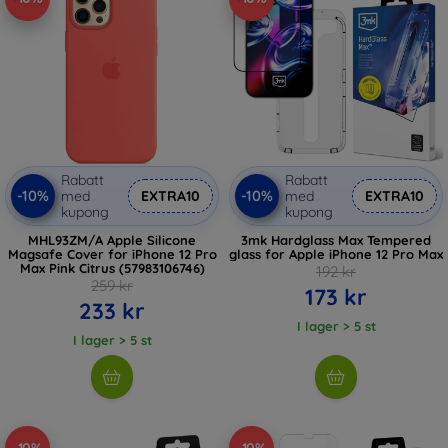
Rabatt
Rabatt
-10%
-10%
med
EXTRA10
med
EXTRA10
kupong
kupong
MHL93ZM/A Apple Silicone
3mk Hardglass Max Tempered
Magsafe Cover for iPhone 12 Pro
glass for Apple iPhone 12 Pro Max
Max Pink Citrus (57983106746)
192 kr
259 kr
173 kr
233 kr
I lager > 5 st
I lager > 5 st