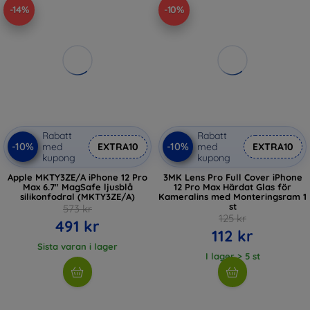
-14%
-10%
Rabatt
Rabatt
-10%
-10%
med
EXTRA10
med
EXTRA10
kupong
kupong
Apple MKTY3ZE/A iPhone 12 Pro
3MK Lens Pro Full Cover iPhone
Max 6.7" MagSafe ljusblå
12 Pro Max Härdat Glas för
silikonfodral (MKTY3ZE/A)
Kameralins med Monteringsram 1
st
573 kr
125 kr
491 kr
112 kr
Sista varan i lager
I lager > 5 st