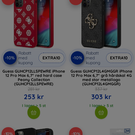
Rabatt
Rabatt
-10%
-10%
med
EXTRA10
med
EXTRA10
kupong
kupong
Guess GUHCP12LLSPEWRE iPhone
Guess GUHCP12L4GMGGR iPhone
12 Pro Max 6,7" red hard case
12 Pro Max 6,7" grå hårdskal 4G
Peony Collection
med stor metallogo
(GUHCP12LLSPEWRE)
(GUHCP12L4GMGGR)
281 kr
337 kr
253 kr
303 kr
I lager > 5 st
I lager > 5 st
-10%
-10%