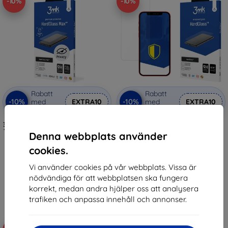
-10%
-10%
Rabatt
Rabatt
-10%
-10%
med
EXTRA10
med
EXTRA10
kupong
kupong
3mk HardGlass Max Privacy Black
3mk HardGlass Tempered glass
Tempered glass for Apple iPhone
for Apple iPhone 12 Pro Max
Denna webbplats använder
12 Pro Max
136 kr
203 kr
cookies.
122 kr
183 kr
Vi använder cookies på vår webbplats. Vissa är
I lager 2 st
I lager > 5 st
nödvändiga för att webbplatsen ska fungera
korrekt, medan andra hjälper oss att analysera
trafiken och anpassa innehåll och annonser.