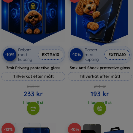
Rabatt
Rabatt
-10%
-10%
med
EXTRA10
med
EXTRA10
kupong
kupong
3mk Privacy protective glass
3mk Anti-Shock protective glass
Tillverkat efter mått
Tillverkat efter mått
259 kr
214 kr
233 kr
193 kr
I lager 3 st
I lager > 5 st
-10%
-10%