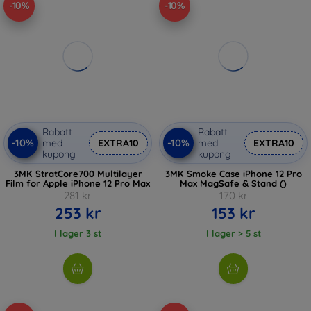
-10%
-10%
Rabatt
Rabatt
-10%
-10%
med
EXTRA10
med
EXTRA10
kupong
kupong
3MK StratCore700 Multilayer
3MK Smoke Case iPhone 12 Pro
Film for Apple iPhone 12 Pro Max
Max MagSafe & Stand ()
281 kr
170 kr
253 kr
153 kr
I lager 3 st
I lager > 5 st