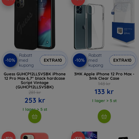
Rabatt
Rabatt
-10%
-10%
med
EXTRA10
med
EXTRA10
kupong
kupong
Guess GUHCP12LLSVSBK iPhone
3MK Apple iPhone 12 Pro Max -
12 Pro Max 6,7" black hardcase
3mk Clear Case
Script Vintage
148 kr
(GUHCP12LLSVSBK)
133 kr
281 kr
253 kr
I lager > 5 st
I lager > 5 st
-10%
-10%