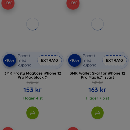
-10%
-10%
Rabatt
Rabatt
-10%
-10%
med
EXTRA10
med
EXTRA10
kupong
kupong
3MK Frosty MagCase iPhone 12
3MK Wallet Skal för iPhone 12
Pro Max black ()
Pro Max 6.7" svart
170 kr
181 kr
153 kr
163 kr
I lager 4 st
I lager > 5 st