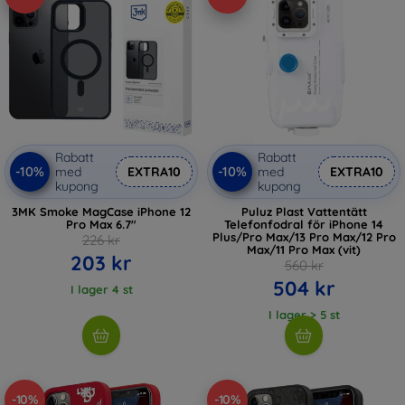
Rabatt
Rabatt
-10%
-10%
med
EXTRA10
med
EXTRA10
kupong
kupong
3MK Smoke MagCase iPhone 12
Puluz Plast Vattentätt
Pro Max 6.7"
Telefonfodral för iPhone 14
Plus/Pro Max/13 Pro Max/12 Pro
226 kr
Max/11 Pro Max (vit)
203 kr
560 kr
504 kr
I lager 4 st
I lager > 5 st
-10%
-10%