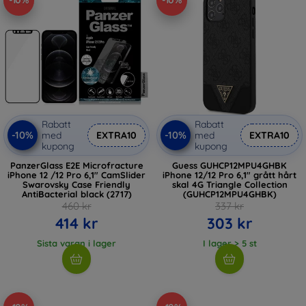
-10%
-10%
Rabatt
Rabatt
-10%
-10%
med
EXTRA10
med
EXTRA10
kupong
kupong
PanzerGlass E2E Microfracture
Guess GUHCP12MPU4GHBK
iPhone 12 /12 Pro 6,1" CamSlider
iPhone 12/12 Pro 6,1" grått hårt
Swarovsky Case Friendly
skal 4G Triangle Collection
AntiBacterial black (2717)
(GUHCP12MPU4GHBK)
460 kr
337 kr
414 kr
303 kr
Sista varan i lager
I lager > 5 st