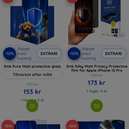
Rabatt
Rabatt
-10%
-10%
med
EXTRA10
med
EXTRA10
kupong
kupong
3mk Pure Matt protective glass
3mk Silky Matt Privacy Protective
film for Apple iPhone 12 Pro
Tillverkat efter mått
192 kr
173 kr
170 kr
153 kr
I lager 4 st
I lager > 5 st
-10%
-10%