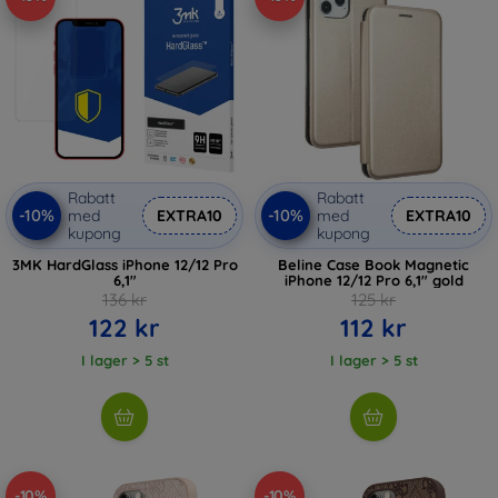
Rabatt
Rabatt
-10%
-10%
med
EXTRA10
med
EXTRA10
kupong
kupong
3MK HardGlass iPhone 12/12 Pro
Beline Case Book Magnetic
6,1"
iPhone 12/12 Pro 6,1" gold
136 kr
125 kr
122 kr
112 kr
I lager > 5 st
I lager > 5 st
-10%
-10%