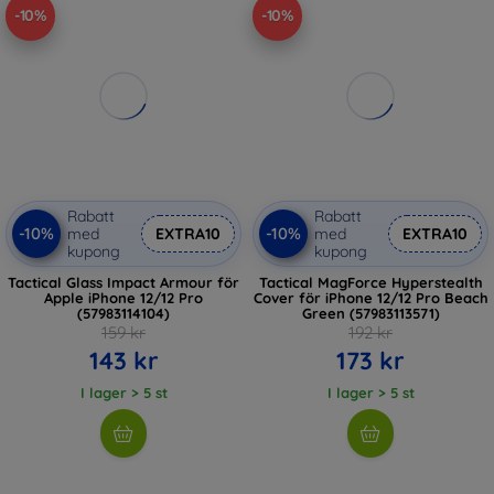
-10%
-10%
Rabatt
Rabatt
-10%
-10%
med
EXTRA10
med
EXTRA10
kupong
kupong
Tactical Glass Impact Armour för
Tactical MagForce Hyperstealth
Apple iPhone 12/12 Pro
Cover för iPhone 12/12 Pro Beach
(57983114104)
Green (57983113571)
159 kr
192 kr
143 kr
173 kr
I lager > 5 st
I lager > 5 st