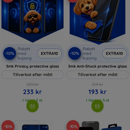
Rabatt
Rabatt
-10%
-10%
med
EXTRA10
med
EXTRA10
kupong
kupong
3mk Privacy protective glass
3mk Anti-Shock protective glass
Tillverkat efter mått
Tillverkat efter mått
259 kr
214 kr
233 kr
193 kr
I lager 3 st
I lager > 5 st
-10%
-10%