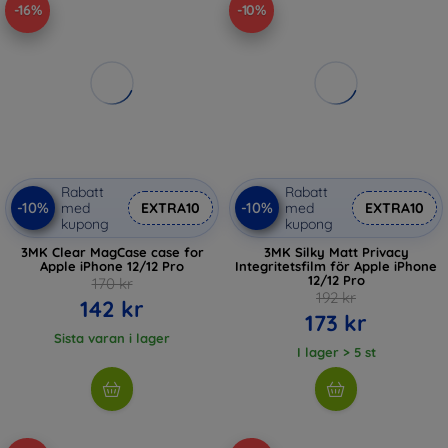
-16%
-10%
Rabatt
Rabatt
-10%
-10%
med
EXTRA10
med
EXTRA10
kupong
kupong
3MK Clear MagCase case for
3MK Silky Matt Privacy
Apple iPhone 12/12 Pro
Integritetsfilm för Apple iPhone
12/12 Pro
170 kr
192 kr
142 kr
173 kr
Sista varan i lager
I lager > 5 st