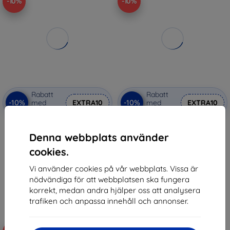
-10%
-10%
Rabatt
Rabatt
-10%
-10%
med
EXTRA10
med
EXTRA10
kupong
kupong
Ferrari FESPEHCP12MBK iPhone
3mk Hardglass Max Tempered
12/12 Pro 6,1" svart hårt skal On
glass for Apple iPhone 12/12 Pro
Denna webbplats använder
Track Perforated
181 kr
(FESPEHCP12MBK)
cookies.
163 kr
270 kr
243 kr
Vi använder cookies på vår webbplats. Vissa är
I lager > 5 st
nödvändiga för att webbplatsen ska fungera
I lager > 5 st
korrekt, medan andra hjälper oss att analysera
trafiken och anpassa innehåll och annonser.