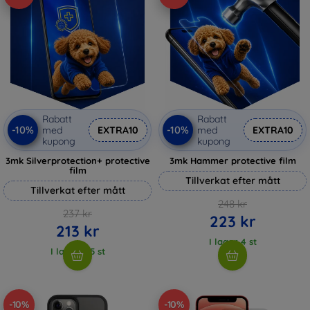
Rabatt
Rabatt
-10%
-10%
med
EXTRA10
med
EXTRA10
kupong
kupong
3mk Silverprotection+ protective
3mk Hammer protective film
film
Tillverkat efter mått
Tillverkat efter mått
248 kr
237 kr
223 kr
213 kr
I lager 4 st
I lager > 5 st
-10%
-10%