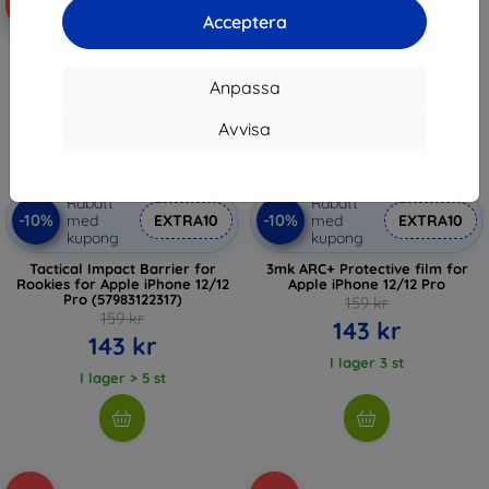
-10%
-10%
Acceptera
Anpassa
Avvisa
Rabatt
Rabatt
-10%
-10%
med
EXTRA10
med
EXTRA10
kupong
kupong
Tactical Impact Barrier for
3mk ARC+ Protective film for
Rookies for Apple iPhone 12/12
Apple iPhone 12/12 Pro
Pro (57983122317)
159 kr
159 kr
143 kr
143 kr
I lager 3 st
I lager > 5 st