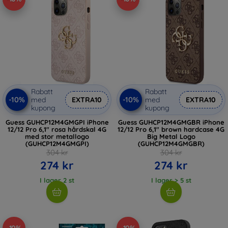
Rabatt
Rabatt
-10%
-10%
med
EXTRA10
med
EXTRA10
kupong
kupong
Guess GUHCP12M4GMGPI iPhone
Guess GUHCP12M4GMGBR iPhone
12/12 Pro 6,1" rosa hårdskal 4G
12/12 Pro 6,1" brown hardcase 4G
med stor metallogo
Big Metal Logo
(GUHCP12M4GMGPI)
(GUHCP12M4GMGBR)
304 kr
304 kr
274 kr
274 kr
I lager 2 st
I lager > 5 st