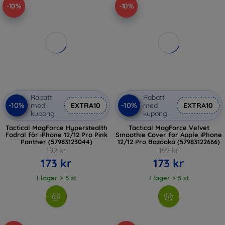
-10%
-10%
Rabatt
Rabatt
-10%
-10%
med
EXTRA10
med
EXTRA10
kupong
kupong
Tactical MagForce Hyperstealth
Tactical MagForce Velvet
Fodral för iPhone 12/12 Pro Pink
Smoothie Cover for Apple iPhone
Panther (57983123044)
12/12 Pro Bazooka (57983122666)
192 kr
192 kr
173 kr
173 kr
I lager > 5 st
I lager > 5 st