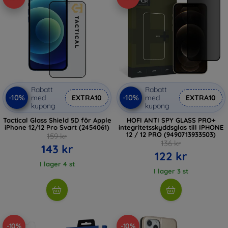
Rabatt
Rabatt
-10%
-10%
med
EXTRA10
med
EXTRA10
kupong
kupong
Tactical Glass Shield 5D för Apple
HOFI ANTI SPY GLASS PRO+
iPhone 12/12 Pro Svart (2454061)
integritetsskyddsglas till IPHONE
12 / 12 PRO (9490713933503)
159 kr
136 kr
143 kr
122 kr
I lager 4 st
I lager 3 st
-10%
-10%