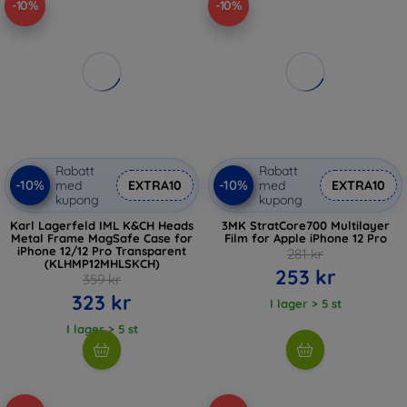
-10%
-10%
Rabatt
Rabatt
-10%
-10%
med
EXTRA10
med
EXTRA10
kupong
kupong
Karl Lagerfeld IML K&CH Heads
3MK StratCore700 Multilayer
Metal Frame MagSafe Case for
Film for Apple iPhone 12 Pro
iPhone 12/12 Pro Transparent
281 kr
(KLHMP12MHLSKCH)
253 kr
359 kr
323 kr
I lager > 5 st
I lager > 5 st