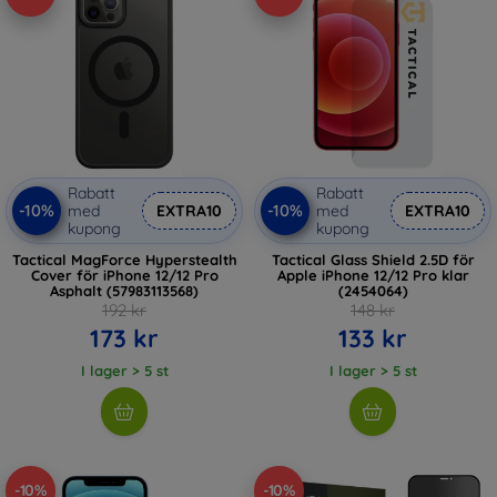
Rabatt
Rabatt
-10%
-10%
med
EXTRA10
med
EXTRA10
kupong
kupong
Tactical MagForce Hyperstealth
Tactical Glass Shield 2.5D för
Cover för iPhone 12/12 Pro
Apple iPhone 12/12 Pro klar
Asphalt (57983113568)
(2454064)
192 kr
148 kr
173 kr
133 kr
I lager > 5 st
I lager > 5 st
-10%
-10%