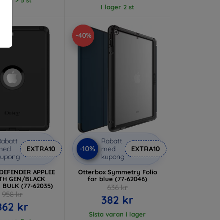
I lager 2 st
-40%
abatt
Rabatt
-10%
med
EXTRA10
med
EXTRA10
kupong
kupong
 DEFENDER APPLEE
Otterbox Symmetry Folio
7TH GEN/BLACK
for blue (77-62046)
BULK (77-62035)
636 kr
958 kr
382 kr
862 kr
Sista varan i lager