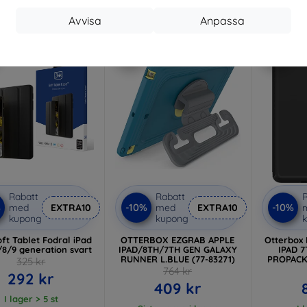
222 kr
I lager > 5 st
Avvisa
Anpassa
I lager 4 st
-46%
-10%
Rabatt
Rabatt
R
%
-10%
-10%
med
EXTRA10
med
EXTRA10
kupong
kupong
ft Tablet Fodral iPad
OTTERBOX EZGRAB APPLE
Otterbox
7/8/9 generation svart
IPAD/8TH/7TH GEN GALAXY
IPAD 
RUNNER L.BLUE (77-83271)
PROPACK 
325 kr
764 kr
292 kr
409 kr
I lager > 5 st