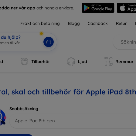
adda ner vår app
och handla enklare.
Frakt och betalning
Blogg
Cashback
Retur
du hjälp?
men till v
|
dd
Tillbehör
Ljud
Remmar
al, skal och tillbehör för Apple iPad 8t
Snabbsökning
Apple iPad 8th gen