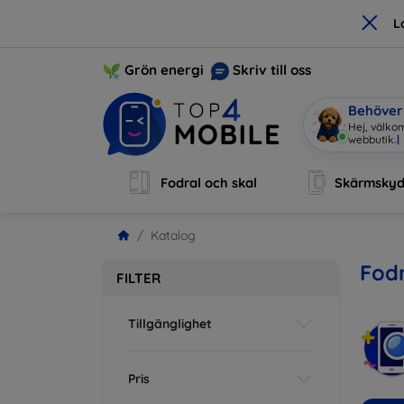
×
L
Grön energi
Skriv till oss
Behöver 
Hej, välkom
Fodral och skal
Skärmsky
Katalog
Fodr
FILTER
Tillgänglighet
Pris