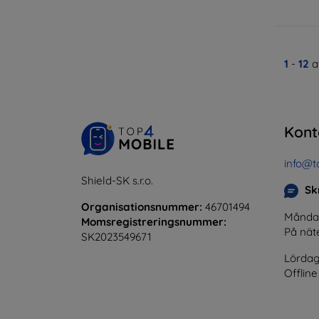
1
-
12
a
Kont
info@t
Shield-SK s.r.o.
Skr
Organisationsnummer:
46701494
Måndag 
Momsregistreringsnummer:
På nät
SK2023549671
Lördag
Offline