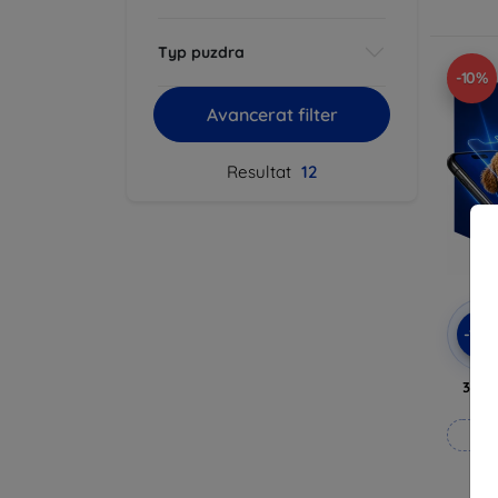
Typ puzdra
-10%
Avancerat filter
Resultat
12
-10
3mk 
Til