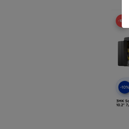
-10%
-10
3MK So
10.2" 