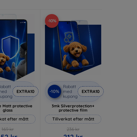
-10%
abatt
Rabatt
-10%
med
EXTRA10
med
EXTRA10
kupong
kupong
 Matt protective
3mk Silverprotection+
glass
protective film
rkat efter mått
Tillverkat efter mått
169 kr
236 kr
152 kr
212 kr