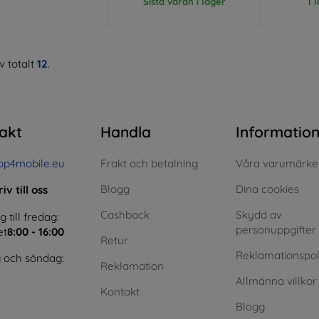
Sista varan i lager
I 
v totalt
12
.
akt
Handla
Informatio
op4mobile.eu
Frakt och betalning
Våra varumärke
Blogg
Dina cookies
iv till oss
Cashback
Skydd av
till fredag:
personuppgifter
et
8:00 - 16:00
Retur
Reklamationspol
 och söndag:
Reklamation
Allmänna villkor
Kontakt
Blogg