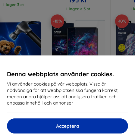
I lager 3 st
I lager > 5 st
I 
-10%
-10%
Denna webbplats använder cookies.
Vi använder cookies på vår webbplats. Vissa är
Rabatt
Rabatt
R
nödvändiga för att webbplatsen ska fungera korrekt,
%
-10%
-10%
med
EXTRA10
med
EXTRA10
kupong
kupong
medan andra hjälper oss att analysera trafiken och
anpassa innehåll och annonser.
Hammer protective
3mk Hardy Paper Effect
3mk Har
film
Protective film for Apple
glass fo
iPad 8 (A12) /9 gen (A13)
lverkat efter mått
10,2"
236 kr
Acceptera
247 kr
212 kr
I 