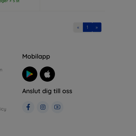
lager > 5 st
«
1
»
n
Mobilapp
n
Anslut dig till oss
icy