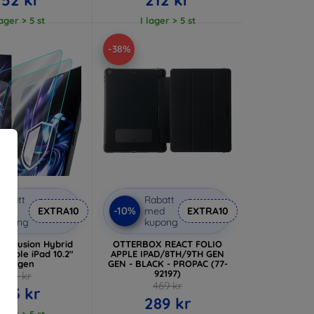
lager > 5 st
I lager > 5 st
-38%
abatt
Rabatt
-10%
med
EXTRA10
med
EXTRA10
kupong
kupong
dy Fusion Hybrid
OTTERBOX REACT FOLIO
r Apple iPad 10.2"
APPLE IPAD/8TH/9TH GEN
8/9 gen
GEN - BLACK - PROPAC (77-
92197)
314 kr
469 kr
283 kr
289 kr
lager > 5 st