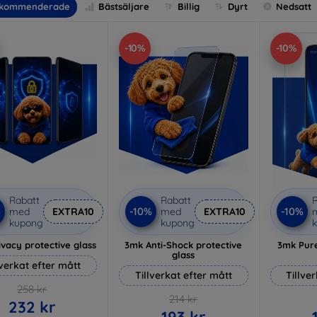
kommenderade
Bästsäljare
Billig
Dyrt
Nedsatt
-10%
-10%
Rabatt
Rabatt
R
%
-10%
-10%
med
EXTRA10
med
EXTRA10
kupong
kupong
vacy protective glass
3mk Anti-Shock protective
3mk Pure
glass
lverkat efter mått
Tillverkat efter mått
Tillve
258 kr
214 kr
232 kr
193 kr