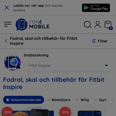
×
Ladda ner vår app
och handla
enklare.
0
Fodral, skal och tillbehör för Fitbit
Filter
Inspire
Snabbsökning
Fitbit Inspire
Fodral, skal och tillbehör för Fitbit
Inspire
Rekommenderade
Bästsäljare
Billig
Dyrt
-10%
-10%