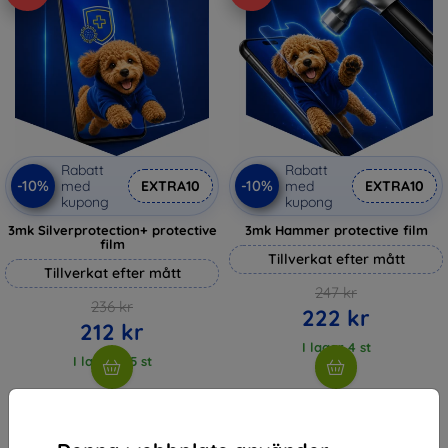
Rabatt
Rabatt
-10%
-10%
med
EXTRA10
med
EXTRA10
kupong
kupong
3mk Silverprotection+ protective
3mk Hammer protective film
film
Tillverkat efter mått
Tillverkat efter mått
247 kr
236 kr
222 kr
212 kr
I lager 4 st
I lager > 5 st