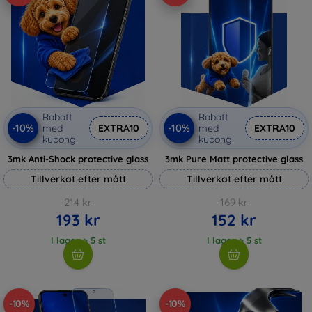
Rabatt
Rabatt
-10%
-10%
med
EXTRA10
med
EXTRA10
kupong
kupong
3mk Anti-Shock protective glass
3mk Pure Matt protective glass
Tillverkat efter mått
Tillverkat efter mått
214 kr
169 kr
193 kr
152 kr
I lager > 5 st
I lager > 5 st
-10%
-10%