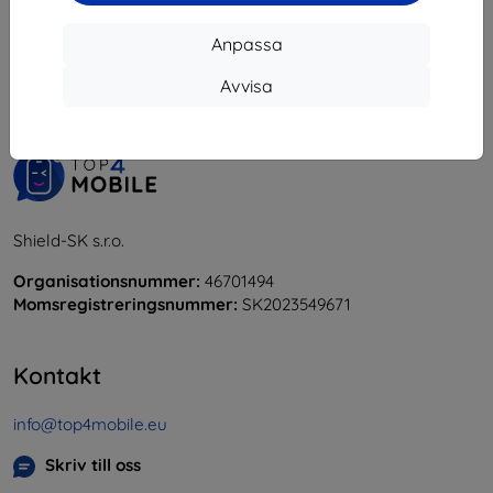
1
-
5
av totalt
5
.
Anpassa
«
1
»
Avvisa
Shield-SK s.r.o.
Organisationsnummer:
46701494
Momsregistreringsnummer:
SK2023549671
Kontakt
info@top4mobile.eu
Skriv till oss