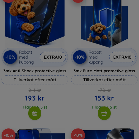
Rabatt
Rabatt
-10%
-10%
med
EXTRA10
med
EXTRA10
kupong
kupong
3mk Anti-Shock protective glass
3mk Pure Matt protective glass
Tillverkat efter mått
Tillverkat efter mått
214 kr
170 kr
193 kr
153 kr
I lager > 5 st
I lager > 5 st
-10%
-10%