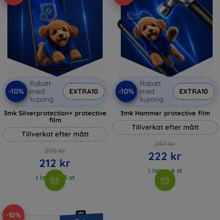
Rabatt
Rabatt
-10%
-10%
med
EXTRA10
med
EXTRA10
kupong
kupong
3mk Silverprotection+ protective
3mk Hammer protective film
film
Tillverkat efter mått
Tillverkat efter mått
247 kr
236 kr
222 kr
212 kr
I lager 4 st
I lager > 5 st
-10%