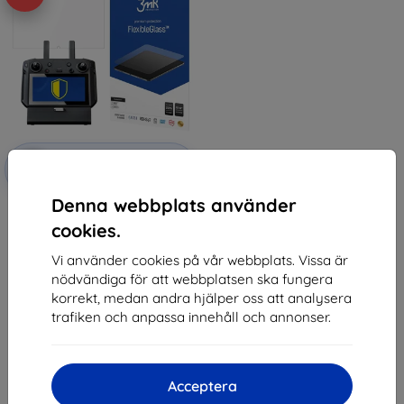
Rabatt
-10%
med
EXTRA10
kupong
Denna webbplats använder
3mk FlexibleGlass Hybrid glass
for DJI Smart Controller
cookies.
147 kr
132 kr
Vi använder cookies på vår webbplats. Vissa är
nödvändiga för att webbplatsen ska fungera
I lager > 5 st
korrekt, medan andra hjälper oss att analysera
trafiken och anpassa innehåll och annonser.
Acceptera