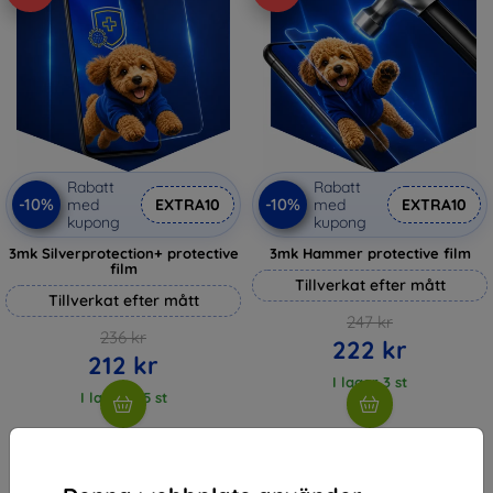
Rabatt
Rabatt
-10%
-10%
med
EXTRA10
med
EXTRA10
kupong
kupong
3mk Silverprotection+ protective
3mk Hammer protective film
film
Tillverkat efter mått
Tillverkat efter mått
247 kr
236 kr
222 kr
212 kr
I lager 3 st
I lager > 5 st