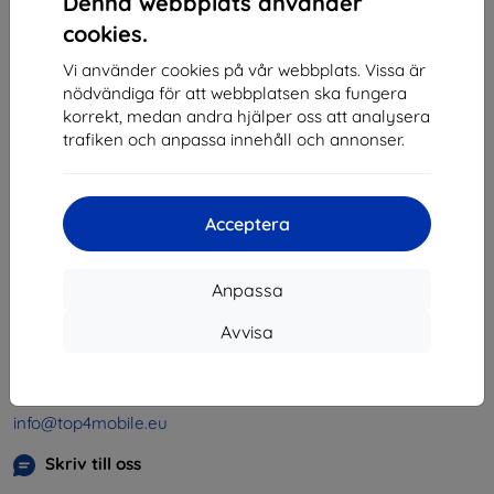
Denna webbplats använder
1
-
4
av totalt
4
.
cookies.
«
1
»
Vi använder cookies på vår webbplats. Vissa är
nödvändiga för att webbplatsen ska fungera
korrekt, medan andra hjälper oss att analysera
trafiken och anpassa innehåll och annonser.
Acceptera
Shield-SK s.r.o.
Organisationsnummer:
46701494
Anpassa
Momsregistreringsnummer:
SK2023549671
Avvisa
Kontakt
info@top4mobile.eu
Skriv till oss