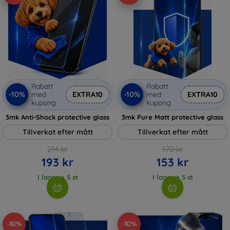
Rabatt
Rabatt
-10%
-10%
med
EXTRA10
med
EXTRA10
kupong
kupong
3mk Anti-Shock protective glass
3mk Pure Matt protective glass
Tillverkat efter mått
Tillverkat efter mått
214 kr
170 kr
193 kr
153 kr
I lager > 5 st
I lager > 5 st
-10%
-10%