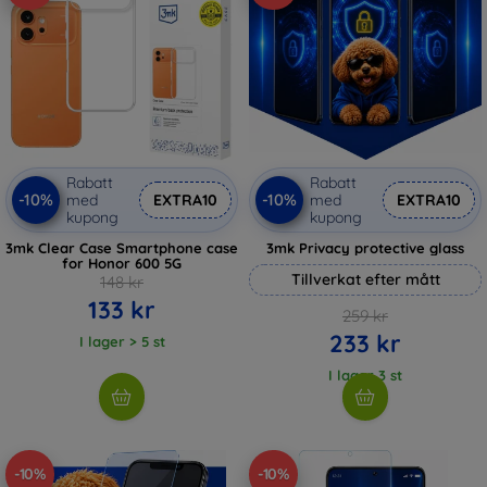
Rabatt
Rabatt
-10%
-10%
med
EXTRA10
med
EXTRA10
kupong
kupong
3mk Clear Case Smartphone case
3mk Privacy protective glass
for Honor 600 5G
Tillverkat efter mått
148 kr
133 kr
259 kr
233 kr
I lager > 5 st
I lager 3 st
-10%
-10%