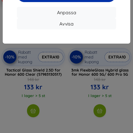
Anpassa
Avvisa
Rabatt
Rabatt
-10%
-10%
med
EXTRA10
med
EXTRA10
kupong
kupong
Tactical Glass Shield 2.5D for
3mk FlexibleGlass Hybrid glass
Honor 600 Clear (57983130517)
for Honor 600 5G/ 600 Pro 5G
148 kr
148 kr
133 kr
133 kr
I lager > 5 st
I lager > 5 st