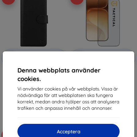
Rabatt
Rabatt
-10%
-10%
med
EXTRA10
med
EXTRA10
kupong
kupong
Denna webbplats använder
Tactical Field Notes for Honor
Tactical Glass Shield 5D for
600 Black (57983130541)
Honor 600 Black (57983130519)
cookies.
159 kr
159 kr
143 kr
143 kr
Vi använder cookies på vår webbplats. Vissa är
nödvändiga för att webbplatsen ska fungera
I lager > 5 st
I lager > 5 st
korrekt, medan andra hjälper oss att analysera
trafiken och anpassa innehåll och annonser.
Acceptera
-10%
-10%