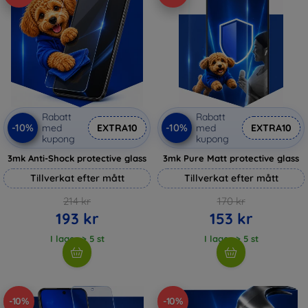
Rabatt
Rabatt
-10%
-10%
med
EXTRA10
med
EXTRA10
kupong
kupong
3mk Anti-Shock protective glass
3mk Pure Matt protective glass
Tillverkat efter mått
Tillverkat efter mått
214 kr
170 kr
193 kr
153 kr
I lager > 5 st
I lager > 5 st
-10%
-10%