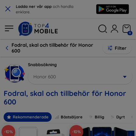
×
Ladda ner vår app
och handla
enklare.
0
Fodral, skal och tillbehör för Honor
Filter
600
Snabbsökning
Honor 600
Fodral, skal och tillbehör för Honor
600
Rekommenderade
Bästsäljare
Billig
Dyrt
-10%
-10%