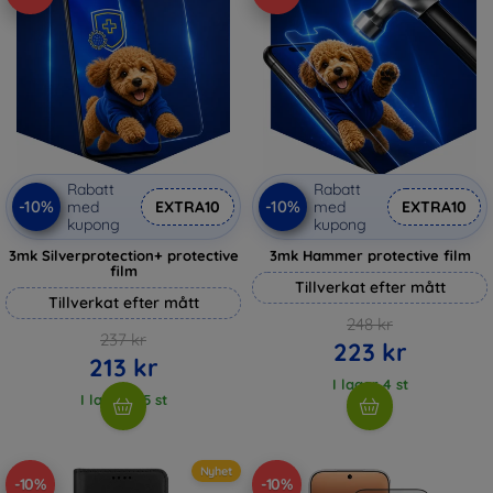
Rabatt
Rabatt
-10%
-10%
med
EXTRA10
med
EXTRA10
kupong
kupong
3mk Silverprotection+ protective
3mk Hammer protective film
film
Tillverkat efter mått
Tillverkat efter mått
248 kr
237 kr
223 kr
213 kr
I lager 4 st
I lager > 5 st
Nyhet
-10%
-10%