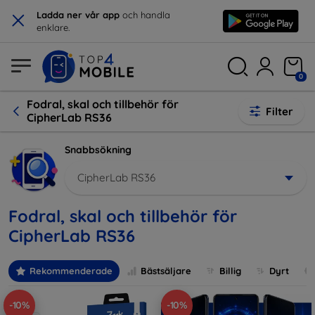
×
Ladda ner vår app
och handla
enklare.
0
Fodral, skal och tillbehör för
Filter
CipherLab RS36
Snabbsökning
CipherLab RS36
Fodral, skal och tillbehör för
CipherLab RS36
Rekommenderade
Bästsäljare
Billig
Dyrt
-10%
-10%