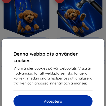
Rabatt
Rabatt
-10%
-10%
med
EXTRA10
med
EXTRA10
kupong
kupong
Denna webbplats använder
3mk Silverprotection+ protective
3mk Hammer protective film
film
cookies.
Tillverkat efter mått
Tillverkat efter mått
Vi använder cookies på vår webbplats. Vissa är
247 kr
236 kr
nödvändiga för att webbplatsen ska fungera
222 kr
212 kr
korrekt, medan andra hjälper oss att analysera
I lager 4 st
trafiken och anpassa innehåll och annonser.
I lager > 5 st
Acceptera