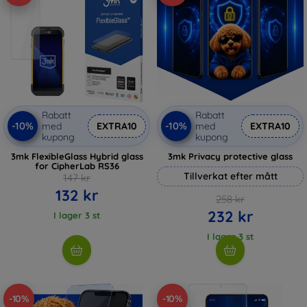
Rabatt
Rabatt
-10%
-10%
med
EXTRA10
med
EXTRA10
kupong
kupong
3mk FlexibleGlass Hybrid glass
3mk Privacy protective glass
for CipherLab RS36
Tillverkat efter mått
147 kr
132 kr
258 kr
232 kr
I lager 3 st
I lager 3 st
-10%
-10%