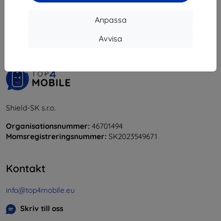
1
-
6
av totalt
6
.
Anpassa
«
1
»
Avvisa
Shield-SK s.r.o.
Organisationsnummer:
46701494
Momsregistreringsnummer:
SK2023549671
Kontakt
info@top4mobile.eu
Skriv till oss