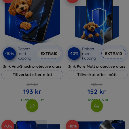
Rabatt
Rabatt
-10%
-10%
med
EXTRA10
med
EXTRA10
kupong
kupong
3mk Anti-Shock protective glass
3mk Pure Matt protective glass
Tillverkat efter mått
Tillverkat efter mått
214 kr
169 kr
193 kr
152 kr
I lager > 5 st
I lager > 5 st
-10%
-10%