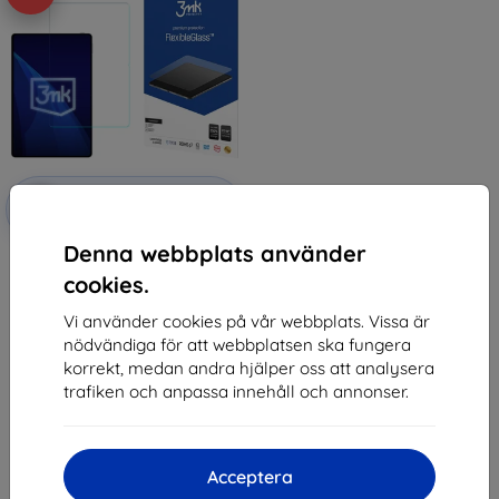
Rabatt
-10%
med
EXTRA10
kupong
Denna webbplats använder
3mk FlexibleGlass Hybrid glass
for Honor MagicPad 4
cookies.
225 kr
202 kr
Vi använder cookies på vår webbplats. Vissa är
nödvändiga för att webbplatsen ska fungera
I lager > 5 st
korrekt, medan andra hjälper oss att analysera
trafiken och anpassa innehåll och annonser.
Acceptera