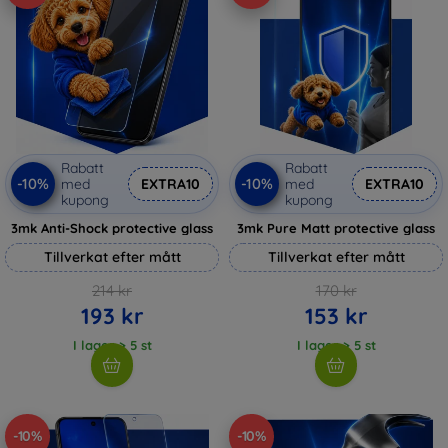
Rabatt
Rabatt
-10%
-10%
med
EXTRA10
med
EXTRA10
kupong
kupong
3mk Anti-Shock protective glass
3mk Pure Matt protective glass
Tillverkat efter mått
Tillverkat efter mått
214 kr
170 kr
193 kr
153 kr
I lager > 5 st
I lager > 5 st
-10%
-10%