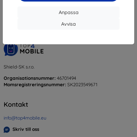
1
-
5
av totalt
5
.
Anpassa
«
1
»
Avvisa
Shield-SK s.r.o.
Organisationsnummer:
46701494
Momsregistreringsnummer:
SK2023549671
Kontakt
info@top4mobile.eu
Skriv till oss