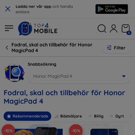
×
Ladda ner vår app
och handla
enklare.
0
Fodral, skal och tillbehör för Honor
Filter
MagicPad 4
Snabbsökning
Honor MagicPad 4
Fodral, skal och tillbehör för Honor
MagicPad 4
Rekommenderade
Bästsäljare
Billig
Dyrt
-10%
-10%