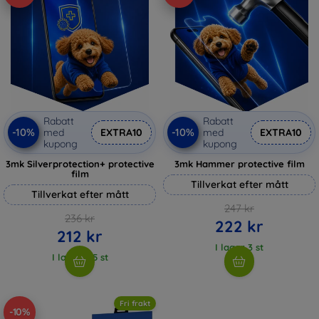
Rabatt
Rabatt
-10%
-10%
med
EXTRA10
med
EXTRA10
kupong
kupong
3mk Silverprotection+ protective
3mk Hammer protective film
film
Tillverkat efter mått
Tillverkat efter mått
247 kr
236 kr
222 kr
212 kr
I lager 3 st
I lager > 5 st
Fri frakt
-10%