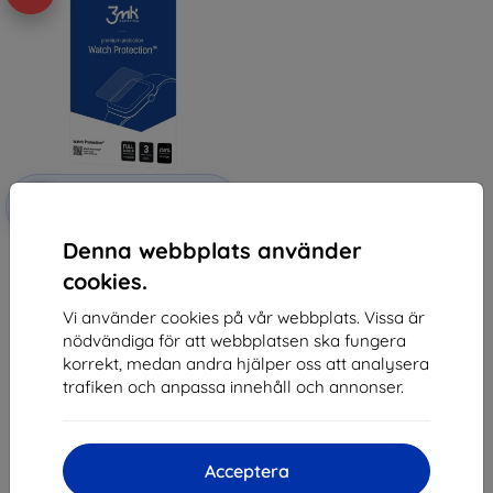
Rabatt
-10%
med
EXTRA10
kupong
Denna webbplats använder
3mk Watch Protection ARC
Protective film for Garett
cookies.
Signature Edge
147 kr
Vi använder cookies på vår webbplats. Vissa är
132 kr
nödvändiga för att webbplatsen ska fungera
korrekt, medan andra hjälper oss att analysera
I lager > 5 st
trafiken och anpassa innehåll och annonser.
Acceptera