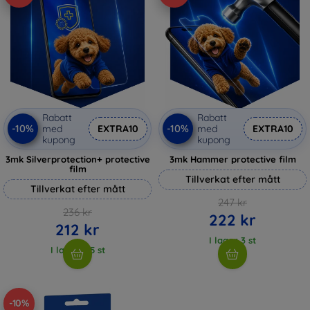
Rabatt
Rabatt
-10%
-10%
med
EXTRA10
med
EXTRA10
kupong
kupong
3mk Silverprotection+ protective
3mk Hammer protective film
film
Tillverkat efter mått
Tillverkat efter mått
247 kr
236 kr
222 kr
212 kr
I lager 3 st
I lager > 5 st
-10%