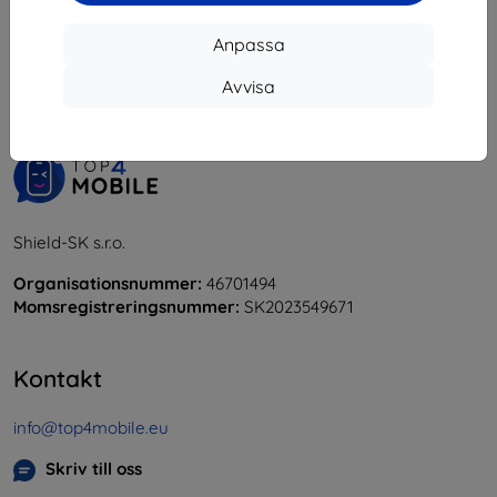
1
-
5
av totalt
5
.
Anpassa
«
1
»
Avvisa
Shield-SK s.r.o.
Organisationsnummer:
46701494
Momsregistreringsnummer:
SK2023549671
Kontakt
info@top4mobile.eu
Skriv till oss