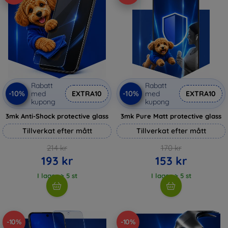
Rabatt
Rabatt
-10%
-10%
med
EXTRA10
med
EXTRA10
kupong
kupong
3mk Anti-Shock protective glass
3mk Pure Matt protective glass
Tillverkat efter mått
Tillverkat efter mått
214 kr
170 kr
193 kr
153 kr
I lager > 5 st
I lager > 5 st
-10%
-10%