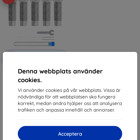
Rabatt
-5%
med
EXTRA3D
kupong
Denna webbplats använder
ELEGOO Neptune 4 Plus / 4 Max
Hardened Steel Nozzle Set (0.4
cookies.
mm x3, 0.6 mm x1, 0.8 mm x1)
325 kr
Vi använder cookies på vår webbplats. Vissa är
309 kr
nödvändiga för att webbplatsen ska fungera
korrekt, medan andra hjälper oss att analysera
I lager > 5 st
trafiken och anpassa innehåll och annonser.
Acceptera