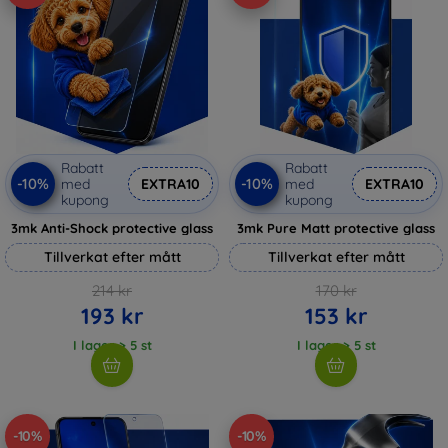
Rabatt
Rabatt
-10%
-10%
med
EXTRA10
med
EXTRA10
kupong
kupong
3mk Anti-Shock protective glass
3mk Pure Matt protective glass
Tillverkat efter mått
Tillverkat efter mått
214 kr
170 kr
193 kr
153 kr
I lager > 5 st
I lager > 5 st
-10%
-10%