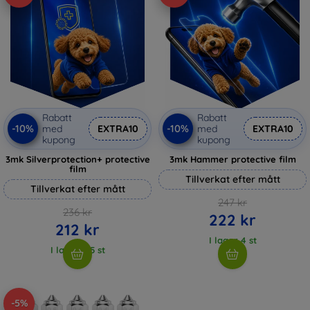
Rabatt
Rabatt
-10%
-10%
med
EXTRA10
med
EXTRA10
kupong
kupong
3mk Silverprotection+ protective
3mk Hammer protective film
film
Tillverkat efter mått
Tillverkat efter mått
247 kr
236 kr
222 kr
212 kr
I lager 4 st
I lager > 5 st
-5%