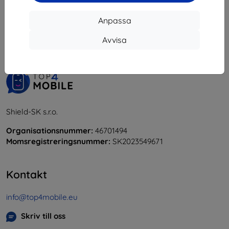
1
-
5
av totalt
5
.
Anpassa
«
1
»
Avvisa
Shield-SK s.r.o.
Organisationsnummer:
46701494
Momsregistreringsnummer:
SK2023549671
Kontakt
info@top4mobile.eu
Skriv till oss