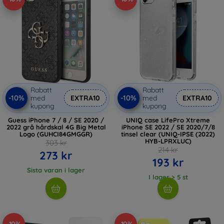
Rabatt
Rabatt
-10%
-10%
med
EXTRA10
med
EXTRA10
kupong
kupong
Guess iPhone 7 / 8 / SE 2020 /
UNIQ case LifePro Xtreme
2022 grå hårdskal 4G Big Metal
iPhone SE 2022 / SE 2020/7/8
Logo (GUHCI84GMGGR)
tinsel clear (UNIQ-IPSE (2022)
HYB-LPRXLUC)
303 kr
214 kr
273 kr
193 kr
Sista varan i lager
I lager > 5 st