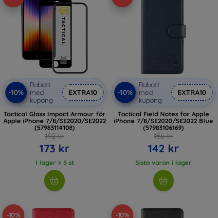
Rabatt
Rabatt
-10%
-10%
med
EXTRA10
med
EXTRA10
kupong
kupong
Tactical Glass Impact Armour för
Tactical Field Notes for Apple
Apple iPhone 7/8/SE2020/SE2022
iPhone 7/8/SE2020/SE2022 Blue
(57983114108)
(57983106169)
192 kr
158 kr
173 kr
142 kr
I lager > 5 st
Sista varan i lager
-10%
-10%