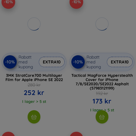
-10%
-10%
Rabatt
Rabatt
-10%
-10%
med
EXTRA10
med
EXTRA10
kupong
kupong
3MK StratCore700 Multilayer
Tactical MagForce Hyperstealth
Film for Apple iPhone SE 2022
Cover for iPhone
7/8/SE2020/SE2022 Asphalt
280 kr
(57983121199)
252 kr
192 kr
173 kr
I lager > 5 st
I lager > 5 st