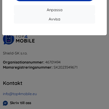
1
-
5
av totalt
5
.
Anpassa
«
1
»
Avvisa
Shield-SK s.r.o.
Organisationsnummer:
46701494
Momsregistreringsnummer:
SK2023549671
Kontakt
info@top4mobile.eu
Skriv till oss