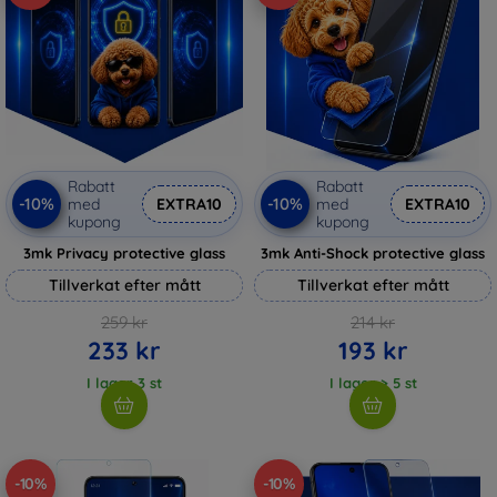
Rabatt
Rabatt
-10%
-10%
med
EXTRA10
med
EXTRA10
kupong
kupong
3mk Privacy protective glass
3mk Anti-Shock protective glass
Tillverkat efter mått
Tillverkat efter mått
259 kr
214 kr
233 kr
193 kr
I lager 3 st
I lager > 5 st
-10%
-10%