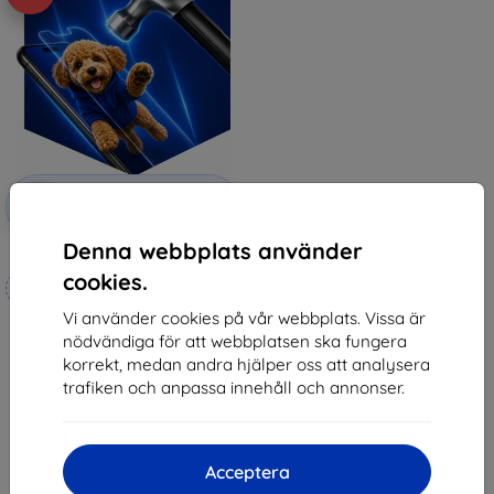
Rabatt
-10%
med
EXTRA10
kupong
Denna webbplats använder
3mk Hammer protective film
cookies.
Tillverkat efter mått
Vi använder cookies på vår webbplats. Vissa är
248 kr
nödvändiga för att webbplatsen ska fungera
223 kr
korrekt, medan andra hjälper oss att analysera
I lager 4 st
trafiken och anpassa innehåll och annonser.
Acceptera