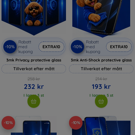
Rabatt
Rabatt
-10%
-10%
med
EXTRA10
med
EXTRA10
kupong
kupong
3mk Privacy protective glass
3mk Anti-Shock protective glass
Tillverkat efter mått
Tillverkat efter mått
258 kr
214 kr
232 kr
193 kr
I lager 3 st
I lager > 5 st
-10%
-10%