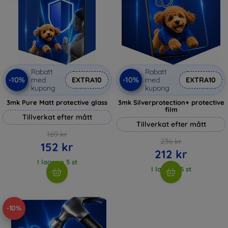
Rabatt
Rabatt
-10%
-10%
med
EXTRA10
med
EXTRA10
kupong
kupong
3mk Pure Matt protective glass
3mk Silverprotection+ protective
film
Tillverkat efter mått
Tillverkat efter mått
169 kr
236 kr
152 kr
212 kr
I lager > 5 st
I lager > 5 st
-10%