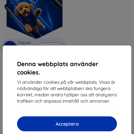
Rabatt
-10%
med
EXTRA10
kupong
3mk Hammer protective film
Denna webbplats använder
Tillverkat efter mått
cookies.
247 kr
Vi använder cookies på vår webbplats. Vissa är
222 kr
nödvändiga för att webbplatsen ska fungera
korrekt, medan andra hjälper oss att analysera
I lager 4 st
trafiken och anpassa innehåll och annonser.
Acceptera
1
-
5
av totalt
5
.