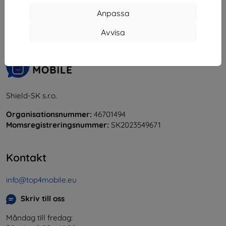
Anpassa
«
1
»
Avvisa
Shield-SK s.r.o.
Organisationsnummer:
46701494
Momsregistreringsnummer:
SK2023549671
Kontakt
info@top4mobile.eu
Skriv till oss
Måndag till fredag: