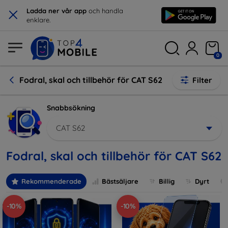
×
Ladda ner vår app
och handla
enklare.
0
Fodral, skal och tillbehör för CAT S62
Filter
Snabbsökning
CAT S62
Fodral, skal och tillbehör för CAT S62
Rekommenderade
Bästsäljare
Billig
Dyrt
-10%
-10%