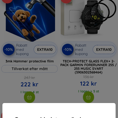
Rabatt
Rabatt
-10%
-10%
med
EXTRA10
med
EXTRA10
kupong
kupong
3mk Hammer protective film
TECH-PROTECT GLASS FLEX+ 2-
PACK GARMIN FORERUNNER 255 /
Tillverkat efter mått
255 MUSIC SVART
(5906302368464)
136 kr
247 kr
122 kr
222 kr
I lager > 5 st
I lager 4 st
-10%