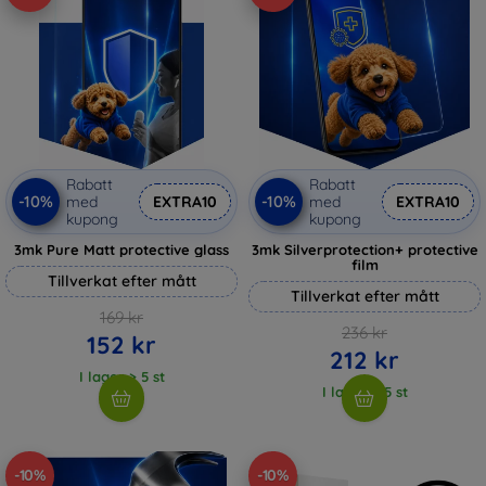
Rabatt
Rabatt
-10%
-10%
med
EXTRA10
med
EXTRA10
kupong
kupong
3mk Pure Matt protective glass
3mk Silverprotection+ protective
film
Tillverkat efter mått
Tillverkat efter mått
169 kr
236 kr
152 kr
212 kr
I lager > 5 st
I lager > 5 st
-10%
-10%