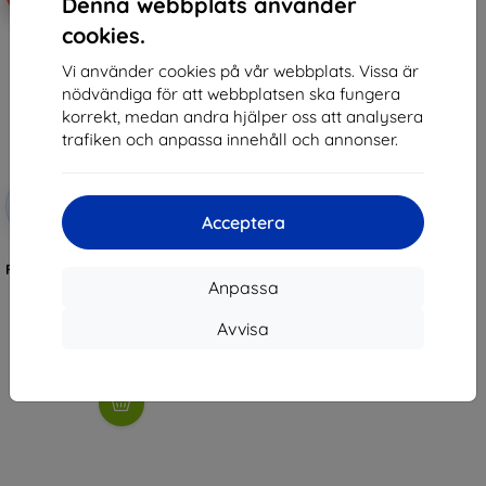
Denna webbplats använder
cookies.
Vi använder cookies på vår webbplats. Vissa är
nödvändiga för att webbplatsen ska fungera
korrekt, medan andra hjälper oss att analysera
trafiken och anpassa innehåll och annonser.
Rabatt
-10%
med
EXTRA10
Acceptera
kupong
3MK FlexibleGlass Garmin
Forerunner 255 Watch Hybridglas
Anpassa
147 kr
132 kr
Avvisa
I lager > 5 st