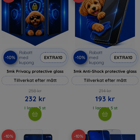
Rabatt
Rabatt
-10%
-10%
med
EXTRA10
med
EXTRA10
kupong
kupong
3mk Privacy protective glass
3mk Anti-Shock protective glass
Tillverkat efter mått
Tillverkat efter mått
258 kr
214 kr
232 kr
193 kr
I lager 3 st
I lager > 5 st
-10%
-10%