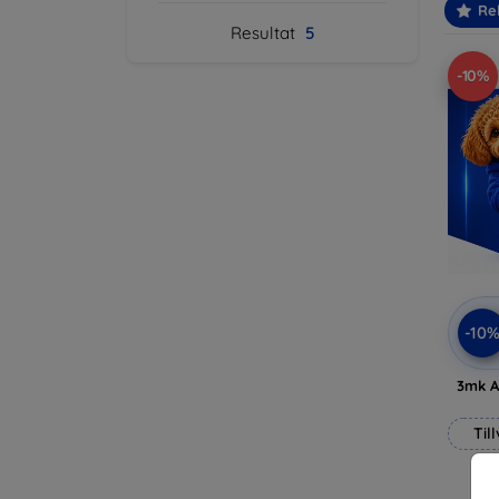
Re
Resultat
5
-10%
-10
3mk A
Til