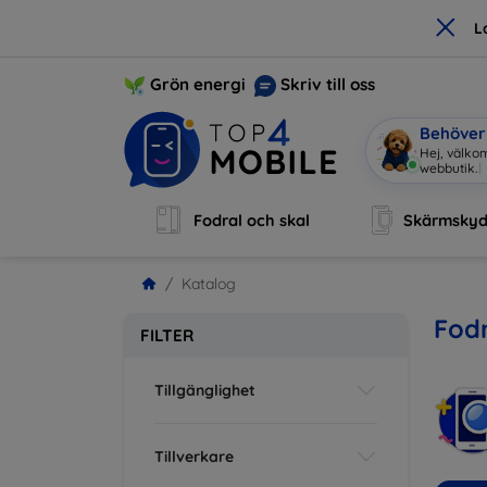
×
L
Grön energi
Skriv till oss
Behöver 
Hej, välk
Fodral och skal
Skärmsky
Katalog
Fodr
FILTER
Tillgänglighet
Tillverkare