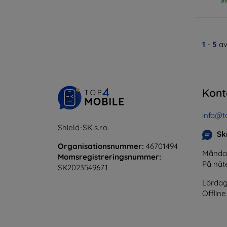
1
-
5
av
Kont
info@t
Shield-SK s.r.o.
Skr
Organisationsnummer:
46701494
Måndag 
Momsregistreringsnummer:
På nät
SK2023549671
Lördag
Offline