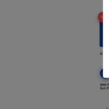
-35%
-10
3MK F
Sun P
Si