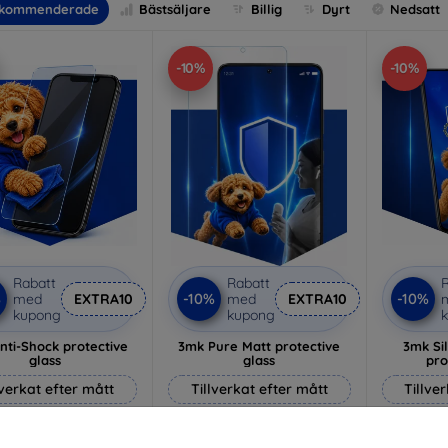
kommenderade
Bästsäljare
Billig
Dyrt
Nedsatt
-10%
-10%
Rabatt
Rabatt
R
%
-10%
-10%
med
EXTRA10
med
EXTRA10
kupong
kupong
nti-Shock protective
3mk Pure Matt protective
3mk Si
glass
glass
pro
lverkat efter mått
Tillverkat efter mått
Tillve
214 kr
170 kr
193 kr
153 kr