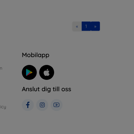
«
1
»
n
Mobilapp
n
Anslut dig till oss
icy