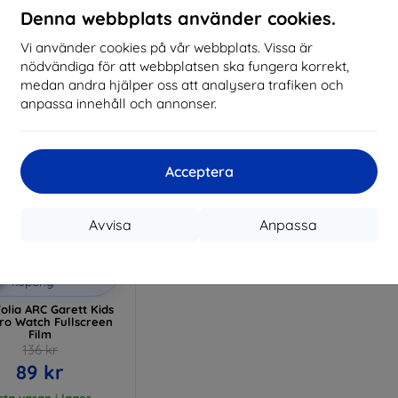
Denna webbplats använder cookies.
I lager > 5 st
I lager > 5 st
I 
Vi använder cookies på vår webbplats. Vissa är
nödvändiga för att webbplatsen ska fungera korrekt,
medan andra hjälper oss att analysera trafiken och
anpassa innehåll och annonser.
Acceptera
Avvisa
Anpassa
Rabatt
%
med
EXTRA10
kupong
olia ARC Garett Kids
ro Watch Fullscreen
Film
136 kr
89 kr
sta varan i lager