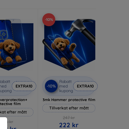
-10%
abatt
Rabatt
-10%
med
EXTRA10
med
EXTRA10
kupong
kupong
lverprotection+
3mk Hammer protective film
tective film
Tillverkat efter mått
rkat efter mått
247 kr
236 kr
222 kr
212 kr