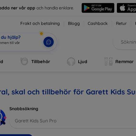
adda ner vår app
och handla enklare.
Frakt och betalning
Blogg
Cashback
Retur
du hjälp?
ommen
|
dd
Tillbehör
Ljud
Remmar
al, skal och tillbehör för Garett Kids S
Snabbsökning
Garett Kids Sun Pro