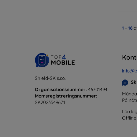
1
-
16
av
Kont
info@t
Shield-SK s.r.o.
Skr
Organisationsnummer:
46701494
Måndag 
Momsregistreringsnummer:
På nät
SK2023549671
Lördag
Offline