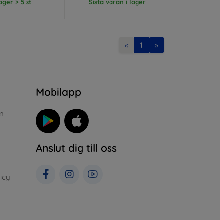
lager > 5 st
Sista varan i lager
«
1
»
n
Mobilapp
n
Anslut dig till oss
icy