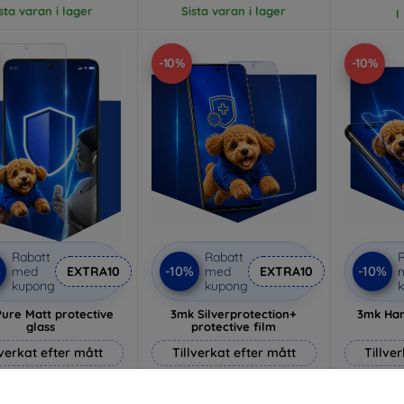
sta varan i lager
Sista varan i lager
I
-10%
-10%
Rabatt
Rabatt
R
%
-10%
-10%
med
EXTRA10
med
EXTRA10
kupong
kupong
ure Matt protective
3mk Silverprotection+
3mk Ham
glass
protective film
lverkat efter mått
Tillverkat efter mått
Tillve
169 kr
236 kr