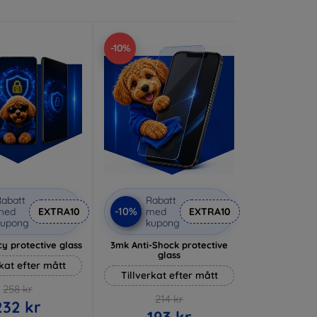
-10%
abatt
Rabatt
-10%
med
EXTRA10
med
EXTRA10
kupong
kupong
y protective glass
3mk Anti-Shock protective
glass
rkat efter mått
Tillverkat efter mått
258 kr
214 kr
232 kr
193 kr