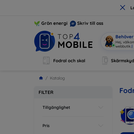
×
L
Grön energi
Skriv till oss
Behöver 
Hej, välko
|
Fodral och skal
Skärmsky
Katalog
Fodr
FILTER
Tillgänglighet
Pris