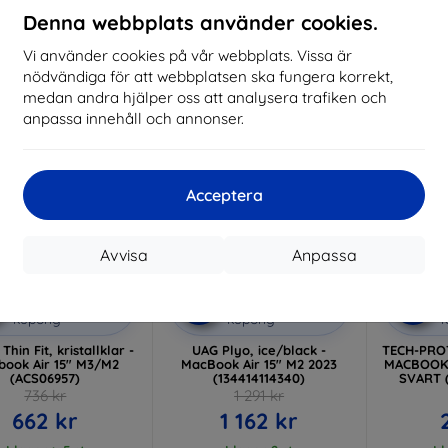
152 kr
212 kr
Denna webbplats använder cookies.
I lager > 5 st
I lager > 5 st
I
Vi använder cookies på vår webbplats. Vissa är
-10%
-10%
nödvändiga för att webbplatsen ska fungera korrekt,
medan andra hjälper oss att analysera trafiken och
anpassa innehåll och annonser.
Acceptera
Avvisa
Anpassa
Rabatt
Rabatt
R
%
-10%
-10%
med
EXTRA10
med
EXTRA10
kupong
kupong
Thin Fit, kristallklar -
UAG Plyo, ice/black -
TECH-PRO
ook Air 15" M3/M2
MacBook Air 15" M2 2023
MACBOOK 
(ACS06957)
(134414114340)
SVART 
736 kr
1 291 kr
662 kr
1 162 kr