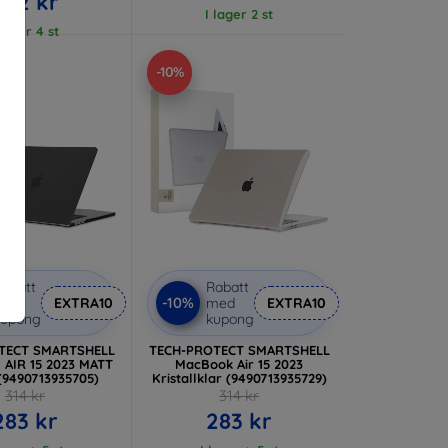
222 kr
I lager 2 st
 lager 4 st
-10%
abatt
Rabatt
-10%
med
EXTRA10
med
EXTRA10
kupong
kupong
TECT SMARTSHELL
TECH-PROTECT SMARTSHELL
AIR 15 2023 MATT
MacBook Air 15 2023
(9490713935705)
Kristallklar (9490713935729)
314 kr
314 kr
283 kr
283 kr