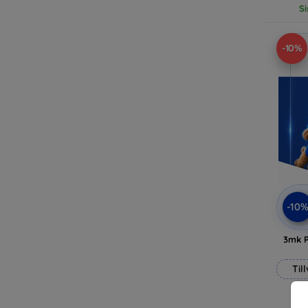
Si
-10%
-10
3mk P
Til