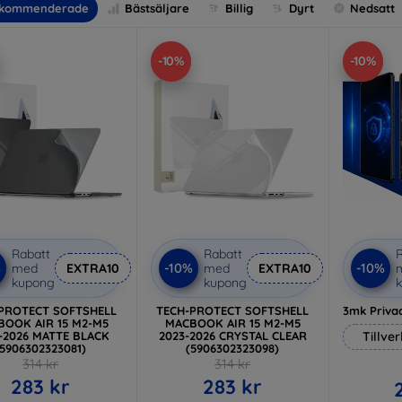
kommenderade
Bästsäljare
Billig
Dyrt
Nedsatt
-10%
-10%
Rabatt
Rabatt
R
%
-10%
-10%
med
EXTRA10
med
EXTRA10
kupong
kupong
PROTECT SOFTSHELL
TECH-PROTECT SOFTSHELL
3mk Privac
BOOK AIR 15 M2-M5
MACBOOK AIR 15 M2-M5
-2026 MATTE BLACK
2023-2026 CRYSTAL CLEAR
Tillve
(5906302323081)
(5906302323098)
314 kr
314 kr
283 kr
283 kr