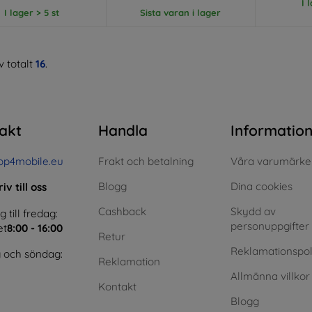
I 
I lager > 5 st
Sista varan i lager
 totalt
16
.
akt
Handla
Informatio
op4mobile.eu
Frakt och betalning
Våra varumärke
Blogg
Dina cookies
iv till oss
Cashback
Skydd av
till fredag:
personuppgifter
et
8:00 - 16:00
Retur
Reklamationspol
 och söndag:
Reklamation
Allmänna villkor
Kontakt
Blogg