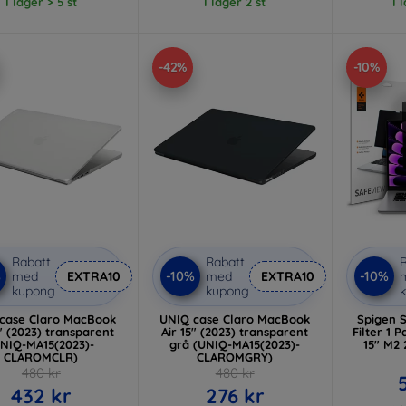
I lager > 5 st
I lager 2 st
I 
-42%
-10%
Rabatt
Rabatt
R
%
-10%
-10%
med
EXTRA10
med
EXTRA10
kupong
kupong
case Claro MacBook
UNIQ case Claro MacBook
Spigen 
5" (2023) transparent
Air 15" (2023) transparent
Filter 1 
UNIQ-MA15(2023)-
grå (UNIQ-MA15(2023)-
15" M2 
CLAROMCLR)
CLAROMGRY)
480 kr
480 kr
432 kr
276 kr