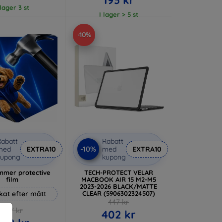
 lager 3 st
I lager > 5 st
-10%
abatt
Rabatt
-10%
med
EXTRA10
med
EXTRA10
kupong
kupong
mer protective
TECH-PROTECT VELAR
film
MACBOOK AIR 15 M2-M5
2023-2026 BLACK/MATTE
rkat efter mått
CLEAR (5906302324507)
447 kr
247 kr
402 kr