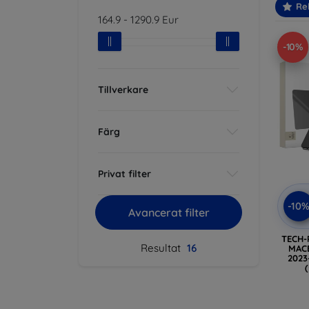
Re
164.9
-
1290.9
Eur
-10%
Tillverkare
Färg
Privat filter
-10
Avancerat filter
TECH-
Resultat
16
MAC
2023