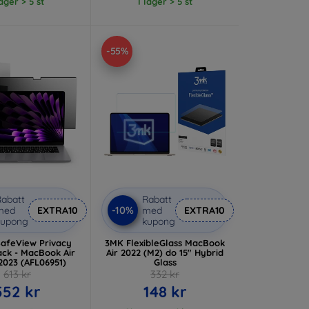
lager > 5 st
I lager > 5 st
-55%
abatt
Rabatt
-10%
med
EXTRA10
med
EXTRA10
kupong
kupong
SafeView Privacy
3MK FlexibleGlass MacBook
Pack - MacBook Air
Air 2022 (M2) do 15" Hybrid
2023 (AFL06951)
Glass
613 kr
332 kr
552 kr
148 kr