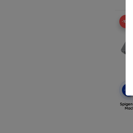
-10%
-10
Spigen 
Macb