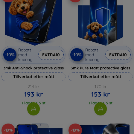
Rabatt
Rabatt
-10%
-10%
med
EXTRA10
med
EXTRA10
kupong
kupong
3mk Anti-Shock protective glass
3mk Pure Matt protective glass
Tillverkat efter mått
Tillverkat efter mått
214 kr
170 kr
193 kr
153 kr
I lager > 5 st
I lager > 5 st
-10%
-10%