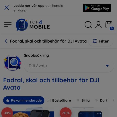
×
Ladda ner vår app
och handla
enklare.
0
Fodral, skal och tillbehör för DJI Avata
Filter
Snabbsökning
DJI Avata
Fodral, skal och tillbehör för DJI
Avata
Rekommenderade
Bästsäljare
Billig
Dyrt
-10%
-10%