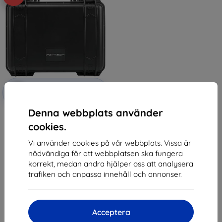
Rabatt
-10%
med
EXTRA10
kupong
Denna webbplats använder
PGYTECH DJI AVATA
Säkerhetsbärväska
cookies.
1 370 kr
689 kr
Vi använder cookies på vår webbplats. Vissa är
nödvändiga för att webbplatsen ska fungera
Sista varan i lager
korrekt, medan andra hjälper oss att analysera
trafiken och anpassa innehåll och annonser.
Acceptera