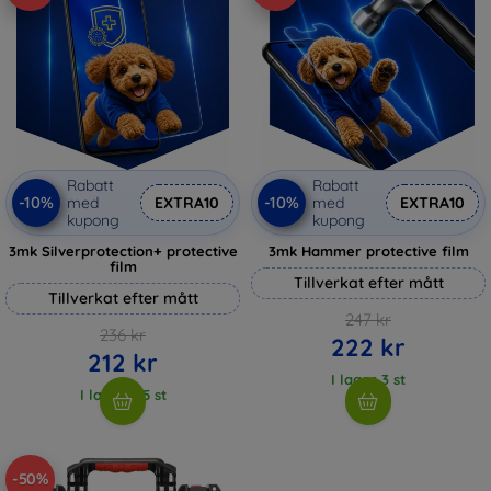
Rabatt
Rabatt
-10%
-10%
med
EXTRA10
med
EXTRA10
kupong
kupong
3mk Silverprotection+ protective
3mk Hammer protective film
film
Tillverkat efter mått
Tillverkat efter mått
247 kr
236 kr
222 kr
212 kr
I lager 3 st
I lager > 5 st
-50%