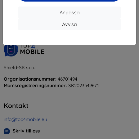
1
-
5
av totalt
5
.
Anpassa
«
1
»
Avvisa
Shield-SK s.r.o.
Organisationsnummer:
46701494
Momsregistreringsnummer:
SK2023549671
Kontakt
info@top4mobile.eu
Skriv till oss