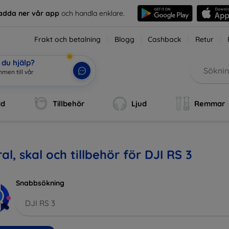
adda ner vår app
och handla enklare.
Frakt och betalning
Blogg
Cashback
Retur
du hjälp?
mmen till vår webb
|
dd
Tillbehör
Ljud
Remmar
al, skal och tillbehör för DJI RS 3
Snabbsökning
DJI RS 3