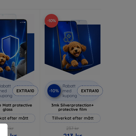
-10%
abatt
Rabatt
-10%
med
EXTRA10
med
EXTRA10
kupong
kupong
 Matt protective
3mk Silverprotection+
glass
protective film
rkat efter mått
Tillverkat efter mått
170 kr
237 kr
153 kr
213 kr