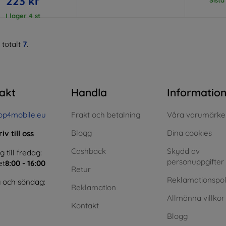
223 kr
I lager 4 st
 totalt
7
.
akt
Handla
Informatio
op4mobile.eu
Frakt och betalning
Våra varumärke
Blogg
Dina cookies
iv till oss
Cashback
Skydd av
till fredag:
personuppgifter
et
8:00 - 16:00
Retur
Reklamationspol
 och söndag:
Reklamation
Allmänna villkor
Kontakt
Blogg