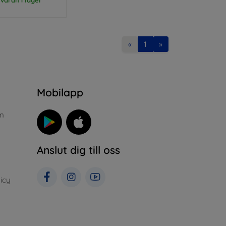
«
1
»
n
Mobilapp
n
Anslut dig till oss
icy