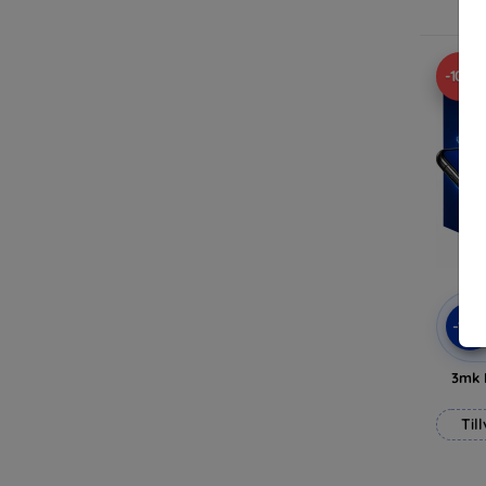
-10%
-10
3mk 
Til