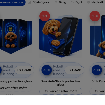
kommenderade
Bästsäljare
Billig
Dyrt
Nedsatt
-10%
-10%
Rabatt
Rabatt
R
%
-10%
-10%
med
EXTRA10
med
EXTRA10
kupong
kupong
vacy protective glass
3mk Anti-Shock protective
3mk Pure
glass
lverkat efter mått
Tillverkat efter mått
Tillve
259 kr
214 kr
233 kr
193 kr