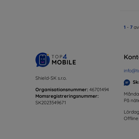
1
-
7
av
Kont
info@t
Shield-SK s.r.o.
Skr
Organisationsnummer:
46701494
Måndag 
Momsregistreringsnummer:
På nät
SK2023549671
Lördag
Offline