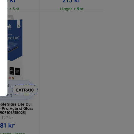
lager > 5 st
I lager > 5 st
abatt
med
EXTRA10
kupong
bleGlass Lite DJI
 Pro Hybrid Glass
5903108515023)
127 kr
81 kr
 varan i lager