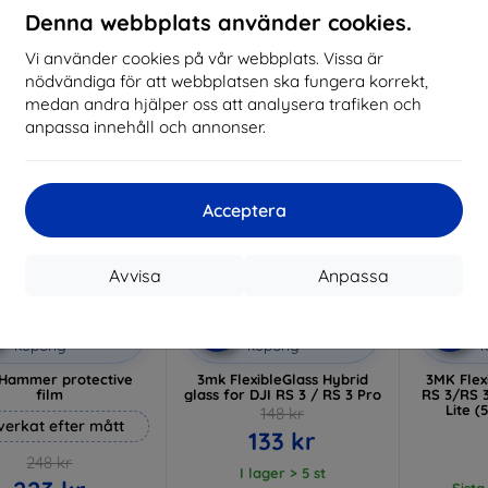
I lager 3 st
Denna webbplats använder cookies.
I lager > 5 st
I 
Vi använder cookies på vår webbplats. Vissa är
-10%
-36%
nödvändiga för att webbplatsen ska fungera korrekt,
medan andra hjälper oss att analysera trafiken och
anpassa innehåll och annonser.
Acceptera
Avvisa
Anpassa
Rabatt
Rabatt
R
%
-10%
-10%
med
EXTRA10
med
EXTRA10
kupong
kupong
Hammer protective
3mk FlexibleGlass Hybrid
3MK Flexi
film
glass for DJI RS 3 / RS 3 Pro
RS 3/RS 3
Lite (
148 kr
lverkat efter mått
133 kr
248 kr
I lager > 5 st
Sista