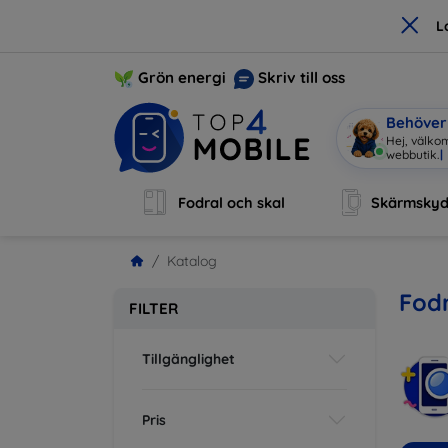
×
L
Grön energi
Skriv till oss
Behöver 
Hej, välko
Fodral och skal
Skärmsky
Katalog
Fodr
FILTER
Tillgänglighet
Pris