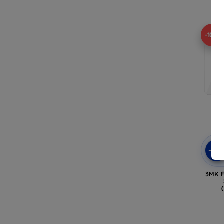
-10%
-10
3MK F