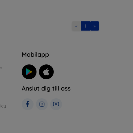
«
1
»
n
Mobilapp
n
Anslut dig till oss
icy