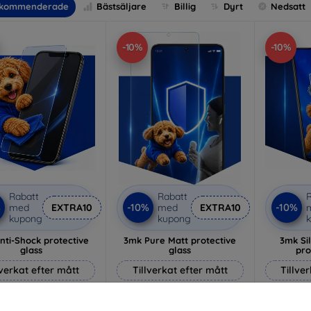
kommenderade
Bästsäljare
Billig
Dyrt
Nedsatt
-10%
-10%
Rabatt
Rabatt
R
%
-10%
-10%
med
EXTRA10
med
EXTRA10
kupong
kupong
nti-Shock protective
3mk Pure Matt protective
3mk Si
glass
glass
pro
lverkat efter mått
Tillverkat efter mått
Tillve
214 kr
170 kr
193 kr
153 kr