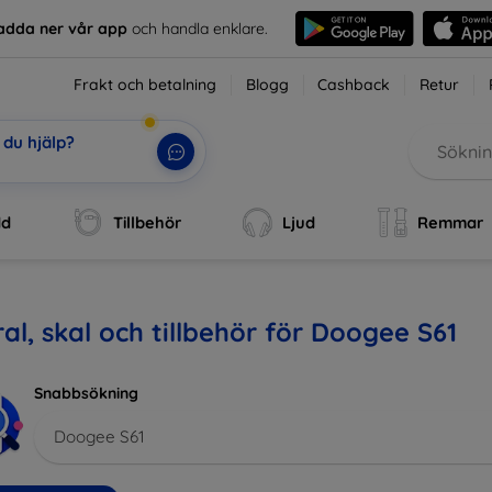
adda ner vår app
och handla enklare.
Frakt och betalning
Blogg
Cashback
Retur
du hjälp?
dd
Tillbehör
Ljud
Remmar
al, skal och tillbehör för Doogee S61
Snabbsökning
Doogee S61