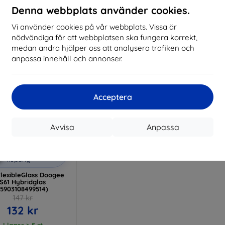
Denna webbplats använder cookies.
I lager > 5 st
I lager > 5 st
I 
Vi använder cookies på vår webbplats. Vissa är
nödvändiga för att webbplatsen ska fungera korrekt,
medan andra hjälper oss att analysera trafiken och
anpassa innehåll och annonser.
Acceptera
Avvisa
Anpassa
Rabatt
%
med
EXTRA10
kupong
lexibleGlass Doogee
S61 Hybridglas
(5903108499514)
147 kr
132 kr
I lager > 5 st