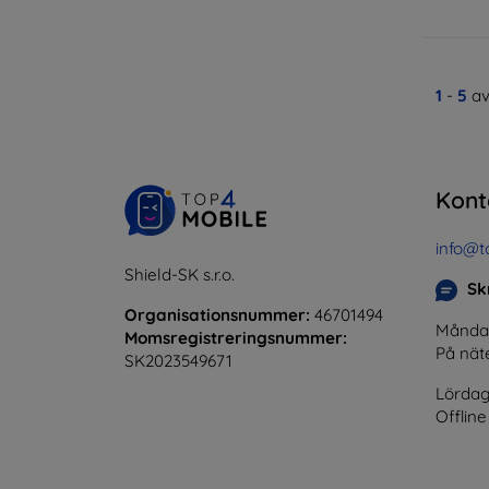
1
-
5
av
Kont
info@t
Shield-SK s.r.o.
Skr
Organisationsnummer:
46701494
Måndag 
Momsregistreringsnummer:
På nät
SK2023549671
Lördag
Offline