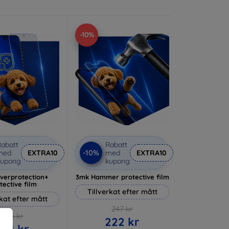
-10%
abatt
Rabatt
-10%
med
EXTRA10
med
EXTRA10
kupong
kupong
lverprotection+
3mk Hammer protective film
tective film
Tillverkat efter mått
rkat efter mått
247 kr
236 kr
222 kr
212 kr