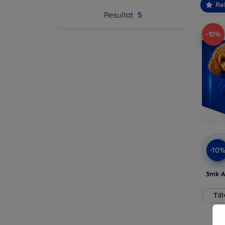
Re
Resultat
5
-10%
-10
3mk A
Til