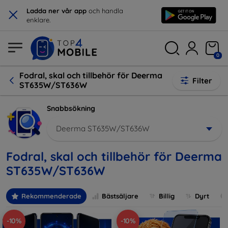
×
Ladda ner vår app
och handla
enklare.
0
Fodral, skal och tillbehör för Deerma
Filter
ST635W/ST636W
Snabbsökning
Deerma ST635W/ST636W
Fodral, skal och tillbehör för Deerma
ST635W/ST636W
Rekommenderade
Bästsäljare
Billig
Dyrt
-10%
-10%