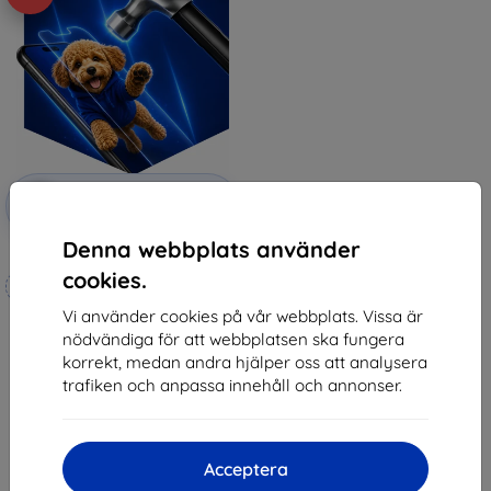
Rabatt
-10%
med
EXTRA10
kupong
Denna webbplats använder
3mk Hammer protective film
cookies.
Tillverkat efter mått
Vi använder cookies på vår webbplats. Vissa är
247 kr
nödvändiga för att webbplatsen ska fungera
222 kr
korrekt, medan andra hjälper oss att analysera
I lager 4 st
trafiken och anpassa innehåll och annonser.
Acceptera