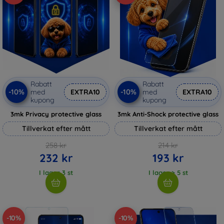
Rabatt
Rabatt
-10%
-10%
med
EXTRA10
med
EXTRA10
kupong
kupong
3mk Privacy protective glass
3mk Anti-Shock protective glass
Tillverkat efter mått
Tillverkat efter mått
258 kr
214 kr
232 kr
193 kr
I lager 3 st
I lager > 5 st
-10%
-10%