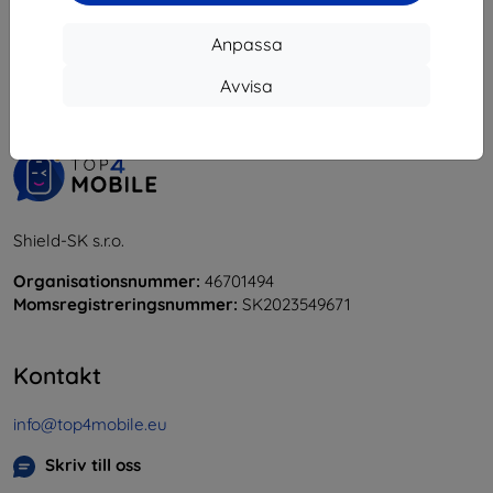
1
-
5
av totalt
5
.
Anpassa
«
1
»
Avvisa
Shield-SK s.r.o.
Organisationsnummer:
46701494
Momsregistreringsnummer:
SK2023549671
Kontakt
info@top4mobile.eu
Skriv till oss