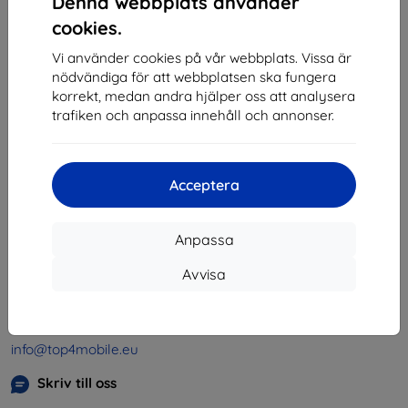
Denna webbplats använder
1
-
4
av totalt
4
.
cookies.
«
1
»
Vi använder cookies på vår webbplats. Vissa är
nödvändiga för att webbplatsen ska fungera
korrekt, medan andra hjälper oss att analysera
trafiken och anpassa innehåll och annonser.
Acceptera
Shield-SK s.r.o.
Organisationsnummer:
46701494
Anpassa
Momsregistreringsnummer:
SK2023549671
Avvisa
Kontakt
info@top4mobile.eu
Skriv till oss