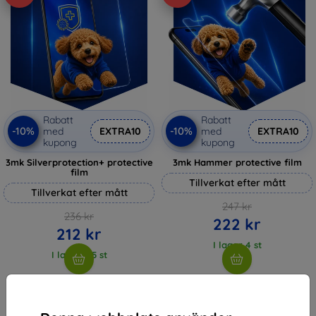
Rabatt
Rabatt
-10%
-10%
med
EXTRA10
med
EXTRA10
kupong
kupong
3mk Silverprotection+ protective
3mk Hammer protective film
film
Tillverkat efter mått
Tillverkat efter mått
247 kr
236 kr
222 kr
212 kr
I lager 4 st
I lager > 5 st