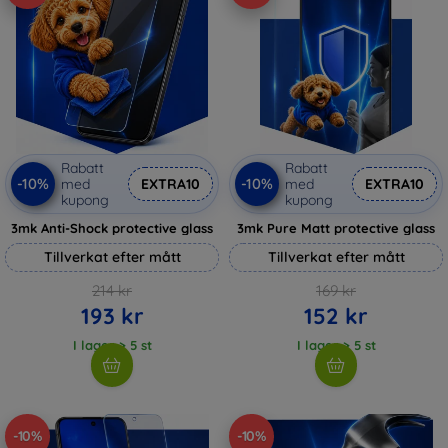
Rabatt
Rabatt
-10%
-10%
med
EXTRA10
med
EXTRA10
kupong
kupong
3mk Anti-Shock protective glass
3mk Pure Matt protective glass
Tillverkat efter mått
Tillverkat efter mått
214 kr
169 kr
193 kr
152 kr
I lager > 5 st
I lager > 5 st
-10%
-10%