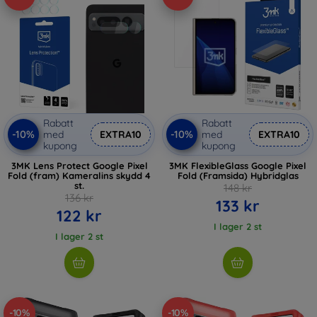
Rabatt
Rabatt
-10%
-10%
med
EXTRA10
med
EXTRA10
kupong
kupong
3MK Lens Protect Google Pixel
3MK FlexibleGlass Google Pixel
Fold (fram) Kameralins skydd 4
Fold (Framsida) Hybridglas
st.
148 kr
136 kr
133 kr
122 kr
I lager 2 st
I lager 2 st
-10%
-10%