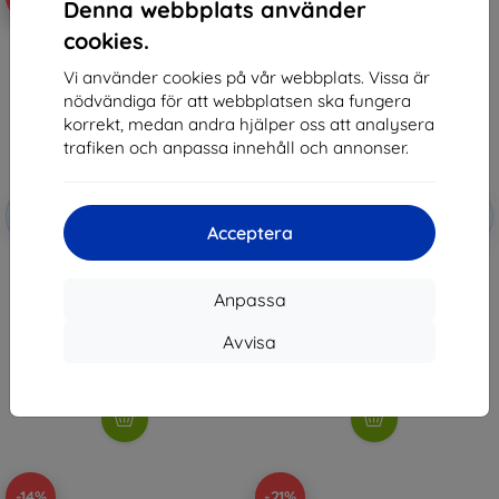
Denna webbplats använder
cookies.
Vi använder cookies på vår webbplats. Vissa är
nödvändiga för att webbplatsen ska fungera
korrekt, medan andra hjälper oss att analysera
trafiken och anpassa innehåll och annonser.
Rabatt
Rabatt
-10%
-10%
med
EXTRA10
med
EXTRA10
Acceptera
kupong
kupong
Ghostek Covert 6, Google Pixel
Ghostek Atomic Slim 4, Google
Fold, klar (GHOCAS3400)
Pixel Fold, röd (GHOCAS3411)
Anpassa
504 kr
1 075 kr
413 kr
422 kr
Avvisa
I lager > 5 st
I lager > 5 st
-14%
-21%