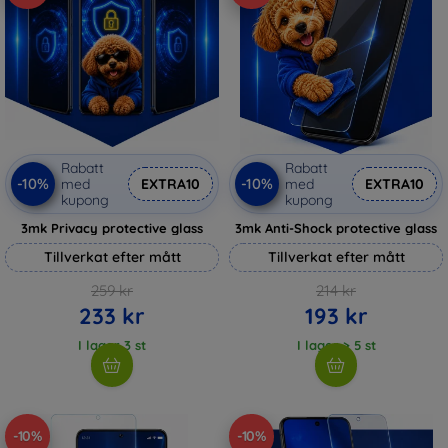
Rabatt
Rabatt
-10%
-10%
med
EXTRA10
med
EXTRA10
kupong
kupong
3mk Privacy protective glass
3mk Anti-Shock protective glass
Tillverkat efter mått
Tillverkat efter mått
259 kr
214 kr
233 kr
193 kr
I lager 3 st
I lager > 5 st
-10%
-10%