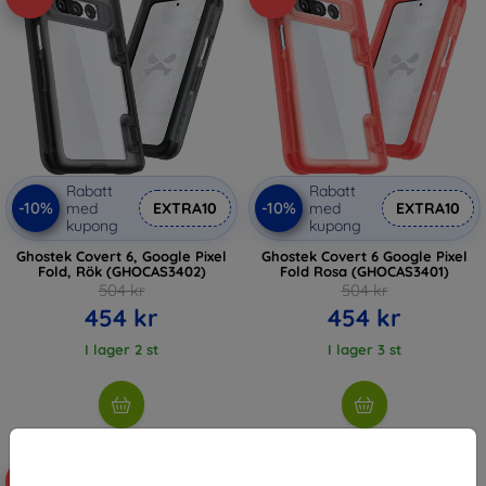
Rabatt
Rabatt
-10%
-10%
med
EXTRA10
med
EXTRA10
kupong
kupong
Ghostek Covert 6, Google Pixel
Ghostek Covert 6 Google Pixel
Fold, Rök (GHOCAS3402)
Fold Rosa (GHOCAS3401)
504 kr
504 kr
454 kr
454 kr
I lager 2 st
I lager 3 st
-18%
-61%