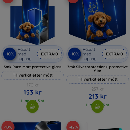
Rabatt
Rabatt
-10%
-10%
med
EXTRA10
med
EXTRA10
kupong
kupong
3mk Pure Matt protective glass
3mk Silverprotection+ protective
film
Tillverkat efter mått
Tillverkat efter mått
170 kr
237 kr
153 kr
213 kr
I lager > 5 st
I lager > 5 st
-10%
-42%