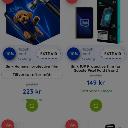
Rabatt
Rabatt
-10%
-10%
med
EXTRA10
med
EXTRA10
kupong
kupong
3mk Hammer protective film
3mk 1UP Protective film for
Google Pixel Fold (front)
Tillverkat efter mått
259 kr
149 kr
248 kr
223 kr
Sista varan i lager
I lager 4 st
-10%
-10%