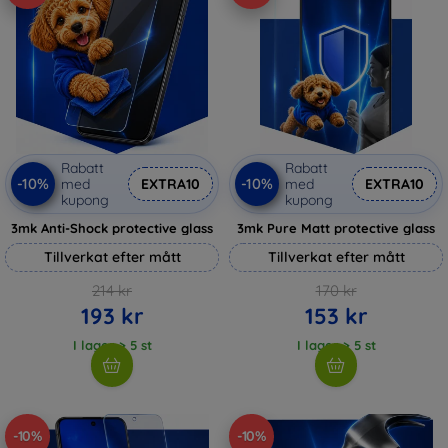
Rabatt
Rabatt
-10%
-10%
med
EXTRA10
med
EXTRA10
kupong
kupong
3mk Anti-Shock protective glass
3mk Pure Matt protective glass
Tillverkat efter mått
Tillverkat efter mått
214 kr
170 kr
193 kr
153 kr
I lager > 5 st
I lager > 5 st
-10%
-10%