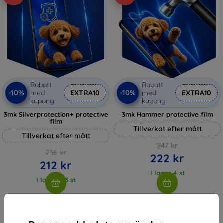
Rabatt
Rabatt
-10%
-10%
med
EXTRA10
med
EXTRA10
kupong
kupong
3mk Silverprotection+ protective
3mk Hammer protective film
film
Tillverkat efter mått
Tillverkat efter mått
247 kr
236 kr
222 kr
212 kr
I lager 4 st
I lager > 5 st