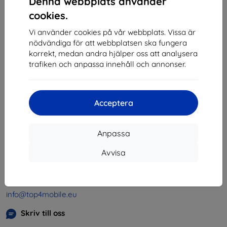
Denna webbplats använder
1
-
4
av totalt
4
.
cookies.
«
1
»
Vi använder cookies på vår webbplats. Vissa är
nödvändiga för att webbplatsen ska fungera
korrekt, medan andra hjälper oss att analysera
trafiken och anpassa innehåll och annonser.
Acceptera
Shield-SK s.r.o.
Organisationsnummer:
46701494
Anpassa
Momsregistreringsnummer:
SK2023549671
Avvisa
Kontakt
info@top4mobile.eu
Skriv till oss