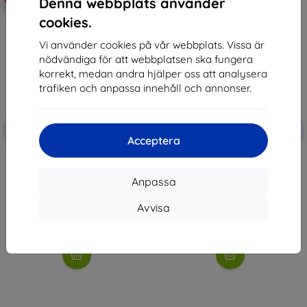
Denna webbplats använder
cookies.
Vi använder cookies på vår webbplats. Vissa är
nödvändiga för att webbplatsen ska fungera
korrekt, medan andra hjälper oss att analysera
trafiken och anpassa innehåll och annonser.
Rabatt
Rabatt
-10%
-10%
med
EXTRA10
med
EXTRA10
Acceptera
kupong
kupong
3MK Lens Protect Honor Play 8T
3MK FlexibleGlass Honor Play 8T
Kameralins skydd 4 st.
Hybrid Glass
Anpassa
116 kr
162 kr
75 kr
94 kr
Avvisa
Sista varan i lager
Sista varan i lager