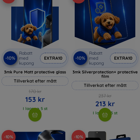
Rabatt
Rabatt
-10%
-10%
med
EXTRA10
med
EXTRA10
kupong
kupong
3mk Pure Matt protective glass
3mk Silverprotection+ protective
film
Tillverkat efter mått
Tillverkat efter mått
170 kr
237 kr
153 kr
213 kr
I lager > 5 st
I lager > 5 st
-10%
-10%