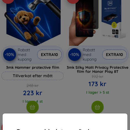
Rabatt
Rabatt
-10%
-10%
med
EXTRA10
med
EXTRA10
kupong
kupong
3mk Hammer protective film
3mk Silky Matt Privacy Protective
film for Honor Play 8T
Tillverkat efter mått
192 kr
173 kr
248 kr
223 kr
I lager > 5 st
I lager 4 st
-36%
-42%