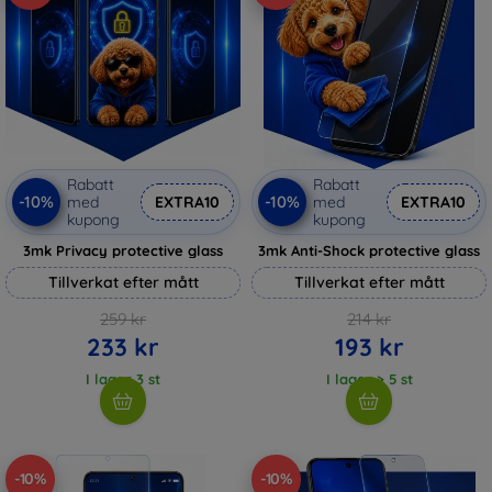
Rabatt
Rabatt
-10%
-10%
med
EXTRA10
med
EXTRA10
kupong
kupong
3mk Privacy protective glass
3mk Anti-Shock protective glass
Tillverkat efter mått
Tillverkat efter mått
259 kr
214 kr
233 kr
193 kr
I lager 3 st
I lager > 5 st
-10%
-10%