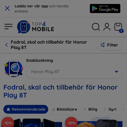
×
Ladda ner vår app
och handla
enklare.
0
Fodral, skal och tillbehör för Honor
Filter
Play 8T
Snabbsökning
Honor Play 8T
Fodral, skal och tillbehör för Honor
Play 8T
Rekommenderade
Bästsäljare
Billig
Dyrt
-10%
-10%