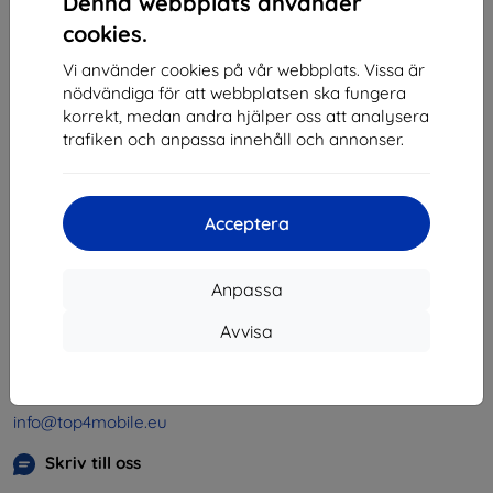
Denna webbplats använder
1
-
4
av totalt
4
.
cookies.
«
1
»
Vi använder cookies på vår webbplats. Vissa är
nödvändiga för att webbplatsen ska fungera
korrekt, medan andra hjälper oss att analysera
trafiken och anpassa innehåll och annonser.
Acceptera
Shield-SK s.r.o.
Organisationsnummer:
46701494
Anpassa
Momsregistreringsnummer:
SK2023549671
Avvisa
Kontakt
info@top4mobile.eu
Skriv till oss