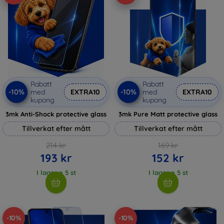
Rabatt
Rabatt
-10%
-10%
med
EXTRA10
med
EXTRA10
kupong
kupong
3mk Anti-Shock protective glass
3mk Pure Matt protective glass
Tillverkat efter mått
Tillverkat efter mått
214 kr
169 kr
193 kr
152 kr
I lager > 5 st
I lager > 5 st
-10%
-10%