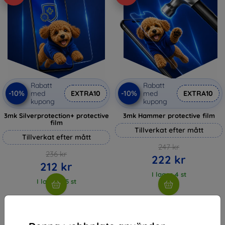
Rabatt
Rabatt
-10%
-10%
med
EXTRA10
med
EXTRA10
kupong
kupong
3mk Silverprotection+ protective
3mk Hammer protective film
film
Tillverkat efter mått
Tillverkat efter mått
247 kr
236 kr
222 kr
212 kr
I lager 4 st
I lager > 5 st