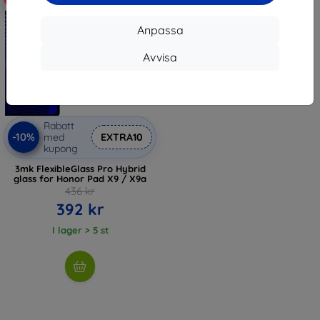
Anpassa
Avvisa
Rabatt
-10%
med
EXTRA10
kupong
3mk FlexibleGlass Pro Hybrid
glass for Honor Pad X9 / X9a
436 kr
392 kr
I lager > 5 st