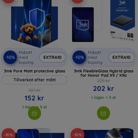
Rabatt
Rabatt
-10%
-10%
med
EXTRA10
med
EXTRA10
kupong
kupong
3mk Pure Matt protective glass
3mk FlexibleGlass Hybrid glass
for Honor Pad X9 / X9a
Tillverkat efter mått
225 kr
202 kr
169 kr
152 kr
I lager > 5 st
I lager > 5 st
-10%
-10%