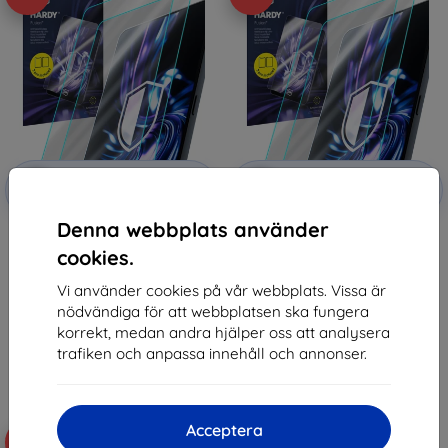
Rabatt
Rabatt
-10%
-10%
med
EXTRA10
med
EXTRA10
kupong
kupong
Denna webbplats använder
3mk Hardy Fusion Hybrid glass
3mk Hardy Fusion Hybrid glass
for Honor Pad X9
for Honor Pad X9 / X9a
cookies.
314 kr
314 kr
283 kr
283 kr
Vi använder cookies på vår webbplats. Vissa är
nödvändiga för att webbplatsen ska fungera
I lager > 5 st
I lager > 5 st
korrekt, medan andra hjälper oss att analysera
trafiken och anpassa innehåll och annonser.
Acceptera
-10%