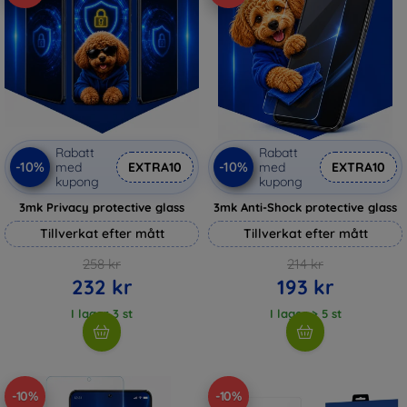
Rabatt
Rabatt
-10%
-10%
med
EXTRA10
med
EXTRA10
kupong
kupong
3mk Privacy protective glass
3mk Anti-Shock protective glass
Tillverkat efter mått
Tillverkat efter mått
258 kr
214 kr
232 kr
193 kr
I lager 3 st
I lager > 5 st
-10%
-10%