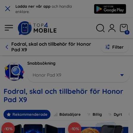
×
Ladda ner vår app
och handla
enklare.
0
Fodral, skal och tillbehör för Honor
Filter
Pad X9
Snabbsökning
Honor Pad X9
Fodral, skal och tillbehör för Honor
Pad X9
Rekommenderade
Bästsäljare
Billig
Dyrt
-10%
-10%