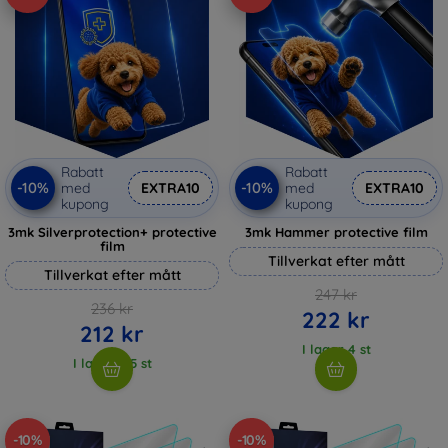
Rabatt
Rabatt
-10%
-10%
med
EXTRA10
med
EXTRA10
kupong
kupong
3mk Silverprotection+ protective
3mk Hammer protective film
film
Tillverkat efter mått
Tillverkat efter mått
247 kr
236 kr
222 kr
212 kr
I lager 4 st
I lager > 5 st
-10%
-10%