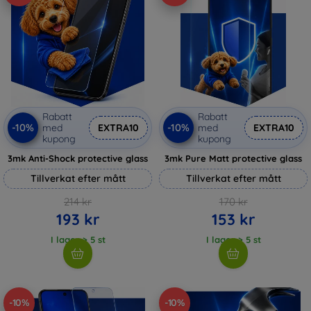
Rabatt
Rabatt
-10%
-10%
med
EXTRA10
med
EXTRA10
kupong
kupong
3mk Anti-Shock protective glass
3mk Pure Matt protective glass
Tillverkat efter mått
Tillverkat efter mått
214 kr
170 kr
193 kr
153 kr
I lager > 5 st
I lager > 5 st
-10%
-10%