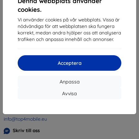
Denna webbplats använder
1
-
4
av totalt
4
.
cookies.
«
1
»
Vi använder cookies på vår webbplats. Vissa är
nödvändiga för att webbplatsen ska fungera
korrekt, medan andra hjälper oss att analysera
trafiken och anpassa innehåll och annonser.
Acceptera
Shield-SK s.r.o.
Organisationsnummer:
46701494
Anpassa
Momsregistreringsnummer:
SK2023549671
Avvisa
Kontakt
info@top4mobile.eu
Skriv till oss