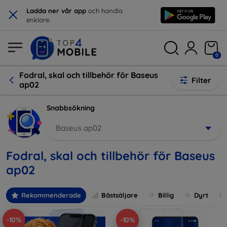
×
Ladda ner vår app
och handla
enklare.
0
Fodral, skal och tillbehör för Baseus
Filter
ap02
Snabbsökning
Baseus ap02
Fodral, skal och tillbehör för Baseus
ap02
Rekommenderade
Bästsäljare
Billig
Dyrt
-10%
-10%