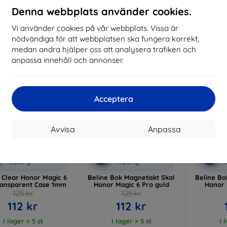
Denna webbplats använder cookies.
Vi använder cookies på vår webbplats. Vissa är
-10%
-10%
nödvändiga för att webbplatsen ska fungera korrekt,
medan andra hjälper oss att analysera trafiken och
anpassa innehåll och annonser.
Acceptera
Avvisa
Anpassa
Rabatt
Rabatt
R
%
-10%
-10%
med
EXTRA10
med
EXTRA10
kupong
kupong
 Clear Honor Magic 6
Beline Bok Magnetiskt Skal
Beline Bo
ransparent Case 1mm
Honor Magic 6 Pro guld
Honor 
125 kr
125 kr
112 kr
112 kr
I lager > 5 st
I lager > 5 st
I 