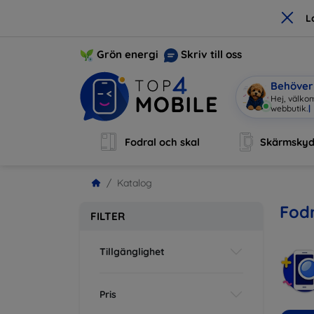
×
L
Grön energi
Skriv till oss
Behöver 
Hej, välko
|
Fodral och skal
Skärmsky
Katalog
Fodr
FILTER
Tillgänglighet
Pris