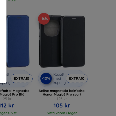
-16%
abatt
Rabatt
-10%
med
EXTRA10
med
EXTRA10
kupong
kupong
kfodral Magnetisk
Beline magnetiskt bokfodral
Magic6 Pro Blå
Honor Magic6 Pro svart
125 kr
125 kr
112 kr
105 kr
lager > 5 st
Sista varan i lager