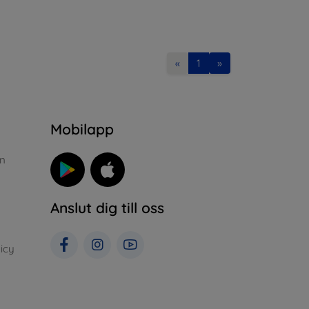
«
1
»
n
Mobilapp
n
Anslut dig till oss
icy