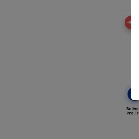
-10%
-10
Beline
Pro T