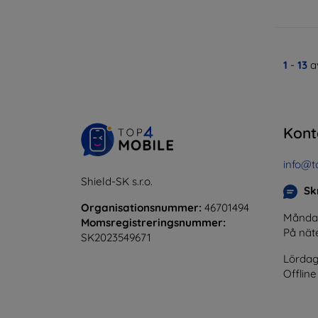
1
-
13
av
Kont
info@t
Shield-SK s.r.o.
Skr
Organisationsnummer:
46701494
Måndag 
Momsregistreringsnummer:
På nät
SK2023549671
Lördag
Offline