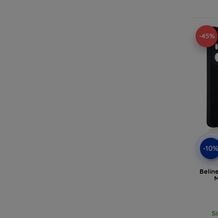
-45%
-10
Belin
M
Si