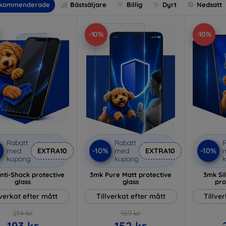
kommenderade
Bästsäljare
Billig
Dyrt
Nedsatt
-10%
-10%
Rabatt
Rabatt
R
%
-10%
-10%
med
EXTRA10
med
EXTRA10
kupong
kupong
nti-Shock protective
3mk Pure Matt protective
3mk Si
glass
glass
pro
lverkat efter mått
Tillverkat efter mått
Tillve
214 kr
169 kr
193 kr
152 kr