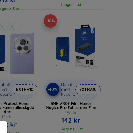
I lager 4 st
lager > 5 st
-10%
abatt
Rabatt
-10%
med
EXTRA10
med
EXTRA10
kupong
kupong
s Protect Honor
3MK ARC+ Film Honor
o kameralinsskydd
Magic6 Pro Fullscreen Film
4 st
158 kr
136 kr
142 kr
122 kr
I lager > 5 st
lager > 5 st