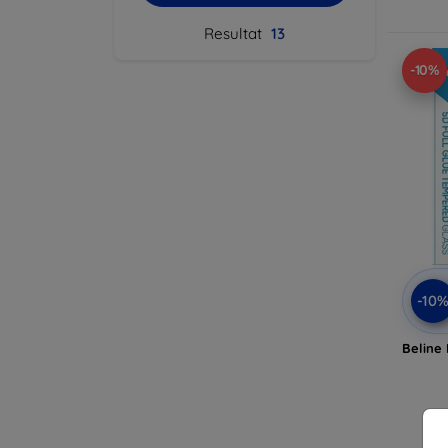
Resultat
13
-10%
-10
Beline