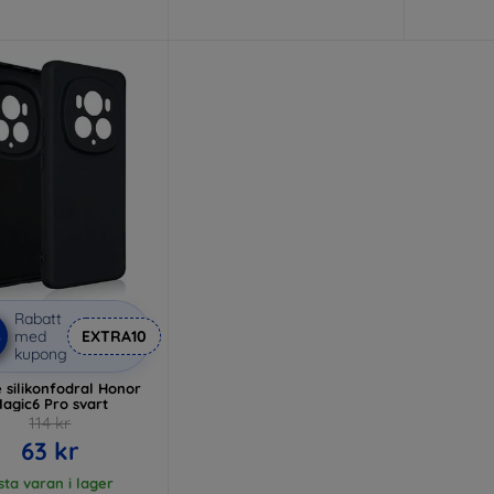
Rabatt
%
med
EXTRA10
kupong
e silikonfodral Honor
agic6 Pro svart
114 kr
63 kr
sta varan i lager