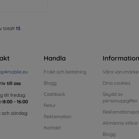
 totalt
13
.
akt
Handla
Informatio
op4mobile.eu
Frakt och betalning
Våra varumärke
Blogg
Dina cookies
iv till oss
Cashback
Skydd av
till fredag:
personuppgifter
et
8:00 - 16:00
Retur
Reklamationspol
 och söndag:
Reklamation
Allmänna villkor
Kontakt
Blogg