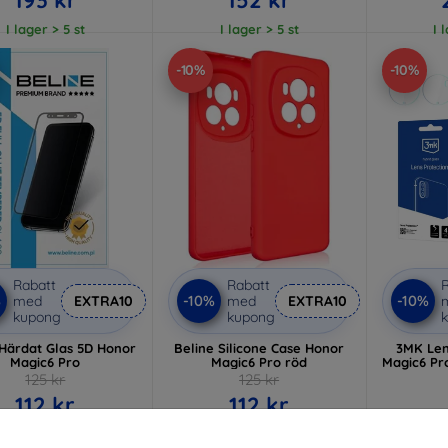
I lager > 5 st
I lager > 5 st
I 
-10%
-10%
Rabatt
Rabatt
R
%
-10%
-10%
med
EXTRA10
med
EXTRA10
kupong
kupong
 Härdat Glas 5D Honor
Beline Silicone Case Honor
3MK Len
Magic6 Pro
Magic6 Pro röd
Magic6 Pr
125 kr
125 kr
112 kr
112 kr
I lager > 5 st
I lager > 5 st
I 