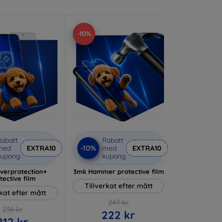
-10%
abatt
Rabatt
-10%
med
EXTRA10
med
EXTRA10
kupong
kupong
lverprotection+
3mk Hammer protective film
tective film
Tillverkat efter mått
rkat efter mått
247 kr
236 kr
222 kr
212 kr