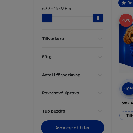
Re
69.9
-
157.9
Eur
-10%
Tillverkare
Färg
Antal i förpackning
-10
Povrchová úprava
3mk A
Typ puzdra
Til
Avancerat filter