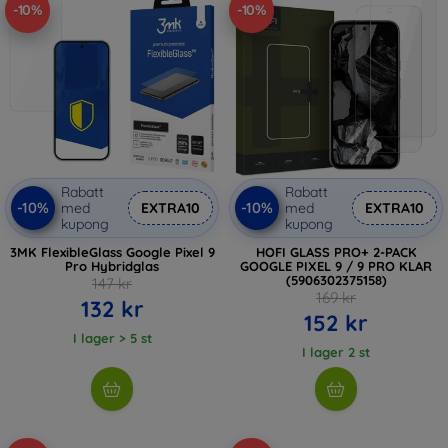
-10%
-10%
Rabatt
Rabatt
-10%
-10%
med
EXTRA10
med
EXTRA10
kupong
kupong
3MK FlexibleGlass Google Pixel 9
HOFI GLASS PRO+ 2-PACK
Pro Hybridglas
GOOGLE PIXEL 9 / 9 PRO KLAR
(5906302375158)
147 kr
169 kr
132 kr
152 kr
I lager > 5 st
I lager 2 st