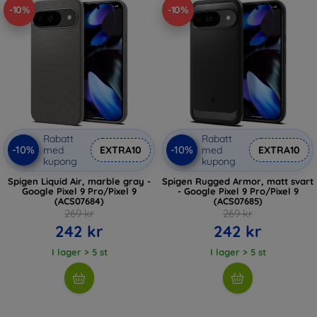
-10%
-10%
Rabatt
Rabatt
-10%
-10%
med
EXTRA10
med
EXTRA10
kupong
kupong
Spigen Liquid Air, marble gray -
Spigen Rugged Armor, matt svart
Google Pixel 9 Pro/Pixel 9
- Google Pixel 9 Pro/Pixel 9
(ACS07684)
(ACS07685)
269 kr
269 kr
242 kr
242 kr
I lager > 5 st
I lager > 5 st