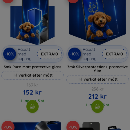
Rabatt
Rabatt
-10%
-10%
med
EXTRA10
med
EXTRA10
kupong
kupong
3mk Pure Matt protective glass
3mk Silverprotection+ protective
film
Tillverkat efter mått
Tillverkat efter mått
169 kr
236 kr
152 kr
212 kr
I lager > 5 st
I lager > 5 st
-10%
-10%