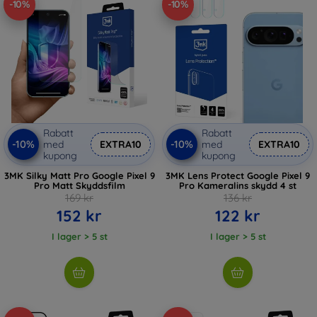
-10%
-10%
Rabatt
Rabatt
-10%
-10%
med
EXTRA10
med
EXTRA10
kupong
kupong
3MK Silky Matt Pro Google Pixel 9
3MK Lens Protect Google Pixel 9
Pro Matt Skyddsfilm
Pro Kameralins skydd 4 st
169 kr
136 kr
152 kr
122 kr
I lager > 5 st
I lager > 5 st