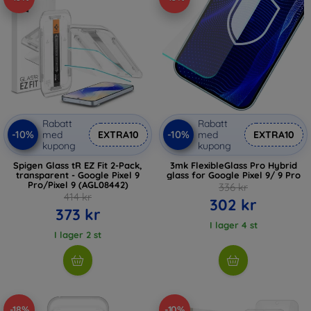
Rabatt
Rabatt
-10%
-10%
med
EXTRA10
med
EXTRA10
kupong
kupong
Spigen Glass tR EZ Fit 2-Pack,
3mk FlexibleGlass Pro Hybrid
transparent - Google Pixel 9
glass for Google Pixel 9/ 9 Pro
Pro/Pixel 9 (AGL08442)
336 kr
414 kr
302 kr
373 kr
I lager 4 st
I lager 2 st
-18%
-10%