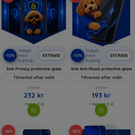
Rabatt
Rabatt
-10%
-10%
med
EXTRA10
med
EXTRA10
kupong
kupong
3mk Privacy protective glass
3mk Anti-Shock protective glass
Tillverkat efter mått
Tillverkat efter mått
258 kr
214 kr
232 kr
193 kr
I lager 3 st
I lager > 5 st
-10%
-10%