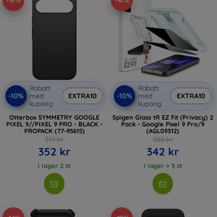
-10%
-10%
Rabatt
Rabatt
-10%
-10%
med
EXTRA10
med
EXTRA10
kupong
kupong
Otterbox SYMMETRY GOOGLE
Spigen Glass tR EZ Fit (Privacy) 2
PIXEL 9//PIXEL 9 PRO - BLACK -
Pack - Google Pixel 9 Pro/9
PROPACK (77-95615)
(AGL09312)
391 kr
380 kr
352 kr
342 kr
I lager 2 st
I lager > 5 st