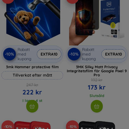
Rabatt
Rabatt
-10%
-10%
med
EXTRA10
med
EXTRA10
kupong
kupong
3mk Hammer protective film
3MK Silky Matt Privacy
Integritetsfilm för Google Pixel 9
Tillverkat efter mått
Pro
192 kr
247 kr
173 kr
222 kr
Slutsåld
I lager 4 st
-10%
-10%