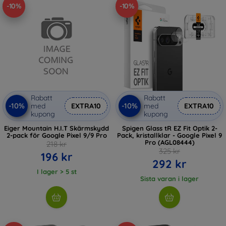
-10%
-10%
Rabatt
Rabatt
-10%
-10%
med
EXTRA10
med
EXTRA10
kupong
kupong
Eiger Mountain H.I.T Skärmskydd
Spigen Glass tR EZ Fit Optik 2-
2-pack för Google Pixel 9/9 Pro
Pack, kristallklar - Google Pixel 9
Pro (AGL08444)
218 kr
325 kr
196 kr
292 kr
I lager > 5 st
Sista varan i lager