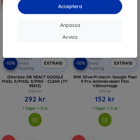
-10%
-10%
Acceptera
Anpassa
Avvisa
Rabatt
Rabatt
-10%
-10%
med
EXTRA10
med
EXTRA10
kupong
kupong
Otterbox OB REACT GOOGLE
3MK SilverProtect+ Google Pixel
PIXEL 9/PIXEL 9/PRO - CLEAR (77-
9 Pro Antimikrobiell Film
95612)
Våtmontage
325 kr
169 kr
292 kr
152 kr
I lager > 5 st
I lager > 5 st