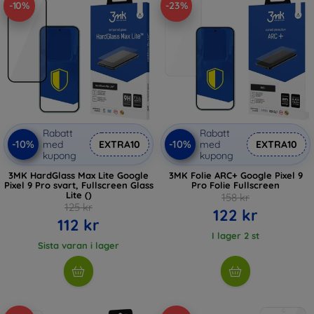
-10%
-23%
Rabatt
Rabatt
-10%
-10%
med
EXTRA10
med
EXTRA10
kupong
kupong
3MK HardGlass Max Lite Google
3MK Folie ARC+ Google Pixel 9
Pixel 9 Pro svart, Fullscreen Glass
Pro Folie Fullscreen
Lite ()
158 kr
125 kr
122 kr
112 kr
I lager 2 st
Sista varan i lager