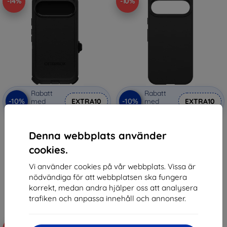
-14%
-10%
Rabatt
Rabatt
-10%
-10%
med
EXTRA10
med
EXTRA10
kupong
kupong
Otterbox OB DEFENDER GOOGLE
Otterbox OB REACT GOOGLE
PIXEL/9/PIXEL 9 PRO - BLACK
PIXEL 9/PIXEL 9/PRO - BLACK
Denna webbplats använder
(77-95590)
(77-95609)
491 kr
325 kr
cookies.
422 kr
292 kr
Vi använder cookies på vår webbplats. Vissa är
Sista varan i lager
I lager > 5 st
nödvändiga för att webbplatsen ska fungera
korrekt, medan andra hjälper oss att analysera
trafiken och anpassa innehåll och annonser.