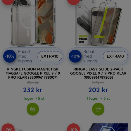
Rabatt
Rabatt
-10%
-10%
med
EXTRA10
med
EXTRA10
kupong
kupong
RINGKE FUSION MAGNETISK
RINGKE EASY SLIDE 2-PACK
MAGSAFE GOOGLE PIXEL 9 / 9
GOOGLE PIXEL 9 / 9 PRO KLAR
PRO KLAR (8809961789007)
(8809961789205)
258 kr
225 kr
232 kr
202 kr
I lager > 5 st
I lager > 5 st
-10%
-10%