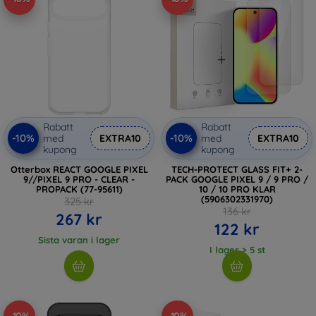
Rabatt
Rabatt
-10%
-10%
med
EXTRA10
med
EXTRA10
kupong
kupong
Otterbox REACT GOOGLE PIXEL
TECH-PROTECT GLASS FIT+ 2-
9//PIXEL 9 PRO - CLEAR -
PACK GOOGLE PIXEL 9 / 9 PRO /
PROPACK (77-95611)
10 / 10 PRO KLAR
(5906302331970)
325 kr
136 kr
267 kr
122 kr
Sista varan i lager
I lager > 5 st