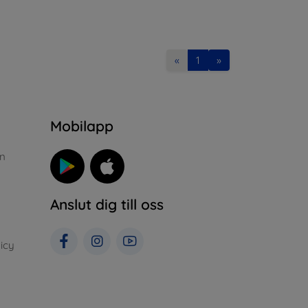
«
1
»
n
Mobilapp
n
Anslut dig till oss
icy