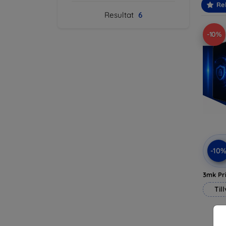
Re
Resultat
6
-10%
-10
3mk Pri
Til