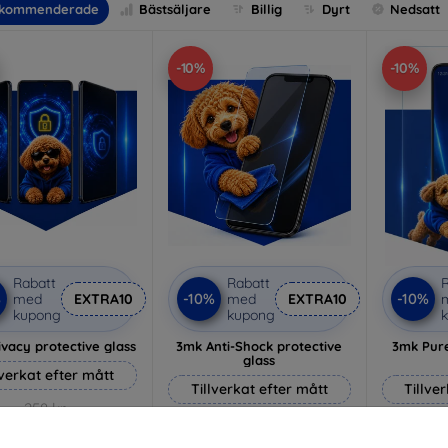
kommenderade
Bästsäljare
Billig
Dyrt
Nedsatt
-10%
-10%
Rabatt
Rabatt
R
%
-10%
-10%
med
EXTRA10
med
EXTRA10
kupong
kupong
vacy protective glass
3mk Anti-Shock protective
3mk Pure
glass
lverkat efter mått
Tillverkat efter mått
Tillve
258 kr
214 kr
232 kr
193 kr