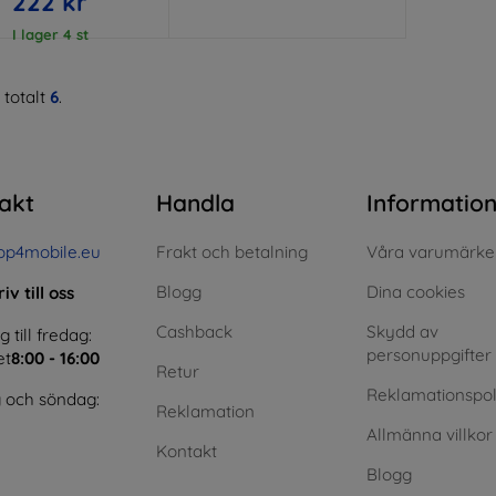
222 kr
I lager 4 st
 totalt
6
.
akt
Handla
Informatio
op4mobile.eu
Frakt och betalning
Våra varumärke
Blogg
Dina cookies
iv till oss
Cashback
Skydd av
till fredag:
personuppgifter
et
8:00 - 16:00
Retur
Reklamationspol
 och söndag:
Reklamation
Allmänna villkor
Kontakt
Blogg