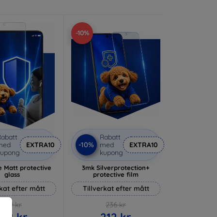
-10%
abatt
Rabatt
-10%
med
EXTRA10
med
EXTRA10
kupong
kupong
 Matt protective
3mk Silverprotection+
glass
protective film
rkat efter mått
Tillverkat efter mått
169 kr
236 kr
152 kr
212 kr