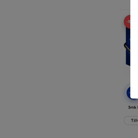
-10%
-10
3mk 
Til