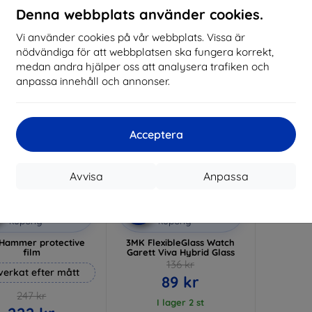
I lager 3 st
Denna webbplats använder cookies.
I lager > 5 st
I 
Vi använder cookies på vår webbplats. Vissa är
-35%
nödvändiga för att webbplatsen ska fungera korrekt,
medan andra hjälper oss att analysera trafiken och
anpassa innehåll och annonser.
Acceptera
Avvisa
Anpassa
Rabatt
Rabatt
%
-10%
med
EXTRA10
med
EXTRA10
kupong
kupong
Hammer protective
3MK FlexibleGlass Watch
film
Garett Viva Hybrid Glass
136 kr
lverkat efter mått
89 kr
247 kr
I lager 2 st