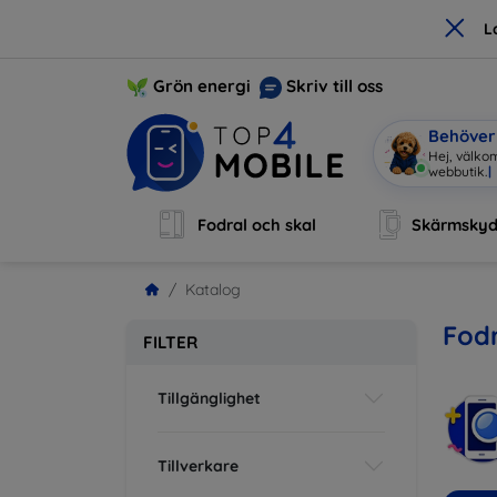
×
L
Grön energi
Skriv till oss
Behöver 
Hej, välkom
webbutik
|
Fodral och skal
Skärmsky
Katalog
Fodr
FILTER
Tillgänglighet
Tillverkare