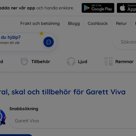
adda ner vår app
och handla enklare.
Frakt och betalning
Blogg
Cashback
Retur
du hjälp?
men till vår
dd
Tillbehör
Ljud
Remmar
al, skal och tillbehör för Garett Viva
Snabbsökning
Garett Viva