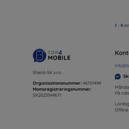
1
-
6
av
Kont
info@t
Shield-SK s.r.o.
Skr
Organisationsnummer:
46701494
Måndag 
Momsregistreringsnummer:
På nät
SK2023549671
Lördag
Offline