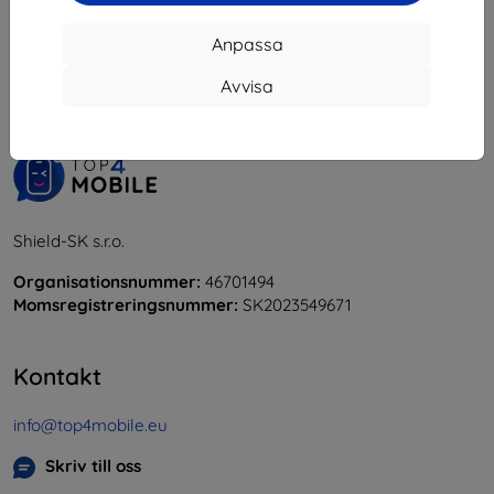
1
-
5
av totalt
5
.
Anpassa
«
1
»
Avvisa
Shield-SK s.r.o.
Organisationsnummer:
46701494
Momsregistreringsnummer:
SK2023549671
Kontakt
info@top4mobile.eu
Skriv till oss