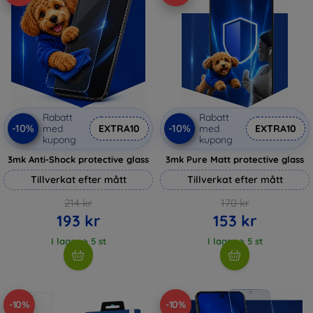
Rabatt
Rabatt
-10%
-10%
med
EXTRA10
med
EXTRA10
kupong
kupong
3mk Anti-Shock protective glass
3mk Pure Matt protective glass
Tillverkat efter mått
Tillverkat efter mått
214 kr
170 kr
193 kr
153 kr
I lager > 5 st
I lager > 5 st
-10%
-10%