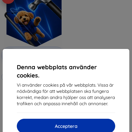
Rabatt
-10%
med
EXTRA10
kupong
Denna webbplats använder
3mk Hammer protective film
cookies.
Tillverkat efter mått
Vi använder cookies på vår webbplats. Vissa är
247 kr
nödvändiga för att webbplatsen ska fungera
222 kr
korrekt, medan andra hjälper oss att analysera
I lager 3 st
trafiken och anpassa innehåll och annonser.
Acceptera