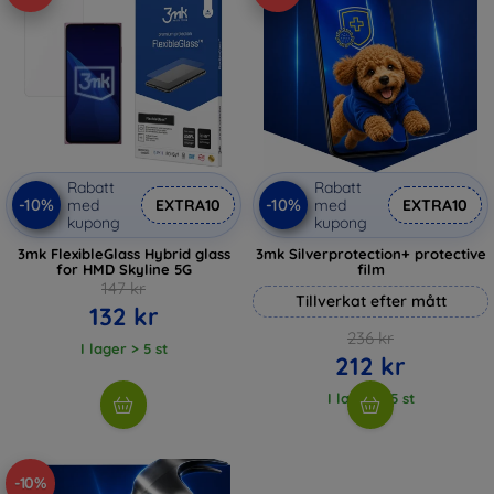
Rabatt
Rabatt
-10%
-10%
med
EXTRA10
med
EXTRA10
kupong
kupong
3mk FlexibleGlass Hybrid glass
3mk Silverprotection+ protective
for HMD Skyline 5G
film
147 kr
Tillverkat efter mått
132 kr
236 kr
I lager > 5 st
212 kr
I lager > 5 st
-10%