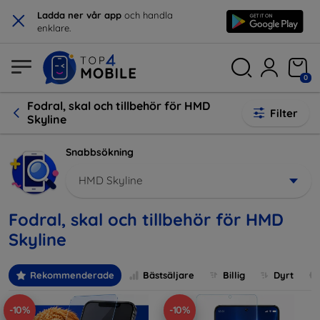
×
Ladda ner vår app
och handla
enklare.
0
Fodral, skal och tillbehör för HMD
Filter
Skyline
Snabbsökning
HMD Skyline
Fodral, skal och tillbehör för HMD
Skyline
Rekommenderade
Bästsäljare
Billig
Dyrt
-10%
-10%