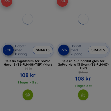
-5%
-5%
Rabatt
Rabatt
-5%
-5%
med
SMART5
med
SMART5
kupong
kupong
Telesin skyddsfilm för GoPro
Telesin 3-i-1 härdat glas för
Hero 13 (S6-FLM-08-TGP) (klar)
GoPro Hero 13 Svart (S6-FLM-07-
TGP)
114 kr
114 kr
108 kr
108 kr
I lager > 5 st
I lager 2 st