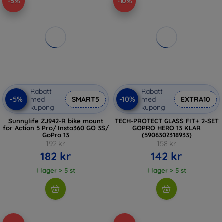
-5%
-10%
Rabatt
Rabatt
-5%
-10%
med
SMART5
med
EXTRA10
kupong
kupong
Sunnylife ZJ942-R bike mount
TECH-PROTECT GLASS FIT+ 2-SET
for Action 5 Pro/ Insta360 GO 3S/
GOPRO HERO 13 KLAR
GoPro 13
(5906302318933)
192 kr
158 kr
182 kr
142 kr
I lager > 5 st
I lager > 5 st