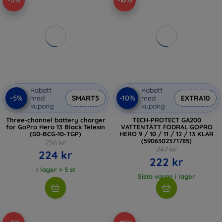
-5%
-10%
Rabatt
Rabatt
-5%
-10%
med
SMART5
med
EXTRA10
kupong
kupong
Three-channel battery charger
TECH-PROTECT GA200
for GoPro Hero 13 Black Telesin
VATTENTÄTT FODRAL GOPRO
(S0-BCG-10-TGP)
HERO 9 / 10 / 11 / 12 / 13 KLAR
(5906302371785)
236 kr
247 kr
224 kr
222 kr
I lager > 5 st
Sista varan i lager