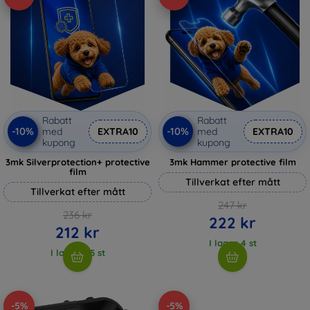
Rabatt
Rabatt
-10%
-10%
med
EXTRA10
med
EXTRA10
kupong
kupong
3mk Silverprotection+ protective
3mk Hammer protective film
film
Tillverkat efter mått
Tillverkat efter mått
247 kr
236 kr
222 kr
212 kr
I lager 4 st
I lager > 5 st
-5%
-5%