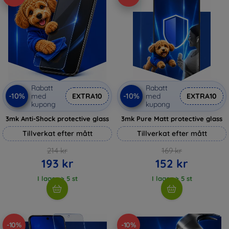
Rabatt
Rabatt
-10%
-10%
med
EXTRA10
med
EXTRA10
kupong
kupong
3mk Anti-Shock protective glass
3mk Pure Matt protective glass
Tillverkat efter mått
Tillverkat efter mått
214 kr
169 kr
193 kr
152 kr
I lager > 5 st
I lager > 5 st
-10%
-10%