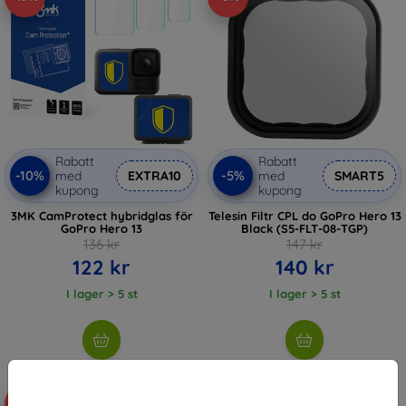
Rabatt
Rabatt
-10%
-5%
med
EXTRA10
med
SMART5
kupong
kupong
3MK CamProtect hybridglas för
Telesin Filtr CPL do GoPro Hero 13
GoPro Hero 13
Black (S5-FLT-08-TGP)
136 kr
147 kr
122 kr
140 kr
I lager > 5 st
I lager > 5 st
-5%
-5%