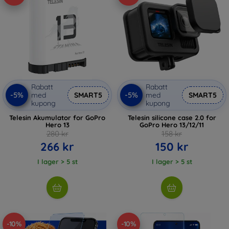
Rabatt
Rabatt
-5%
-5%
med
SMART5
med
SMART5
kupong
kupong
Telesin Akumulator for GoPro
Telesin silicone case 2.0 for
Hero 13
GoPro Hero 13/12/11
280 kr
158 kr
266 kr
150 kr
I lager > 5 st
I lager > 5 st
-10%
-10%