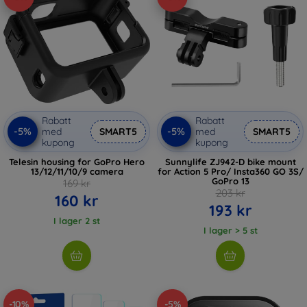
Rabatt
Rabatt
-5%
-5%
med
SMART5
med
SMART5
kupong
kupong
Telesin housing for GoPro Hero
Sunnylife ZJ942-D bike mount
13/12/11/10/9 camera
for Action 5 Pro/ Insta360 GO 3S/
GoPro 13
169 kr
203 kr
160 kr
193 kr
I lager 2 st
I lager > 5 st
-10%
-5%