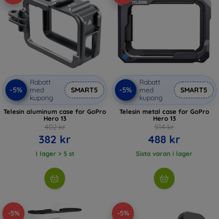
Rabatt
Rabatt
-5%
-5%
med
SMART5
med
SMART5
kupong
kupong
Telesin aluminum case for GoPro
Telesin metal case for GoPro
Hero 13
Hero 13
402 kr
514 kr
382 kr
488 kr
I lager > 5 st
Sista varan i lager
-5%
-5%