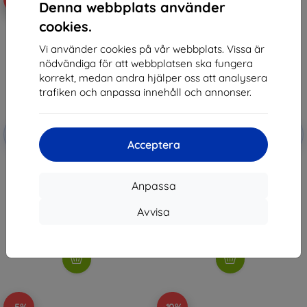
Denna webbplats använder
cookies.
Vi använder cookies på vår webbplats. Vissa är
nödvändiga för att webbplatsen ska fungera
korrekt, medan andra hjälper oss att analysera
trafiken och anpassa innehåll och annonser.
Rabatt
Rabatt
-5%
-5%
med
SMART5
med
SMART5
Acceptera
kupong
kupong
Telesin Laddare för 3 batterier
Telesin Tre-Batteriladdare för
till GoPro HERO 13 (S0-BCG-12-
GoPro Hero 13 Svart (S0-BCG-11-
TGP)
TGP)
Anpassa
169 kr
325 kr
160 kr
309 kr
Avvisa
I lager > 5 st
I lager > 5 st