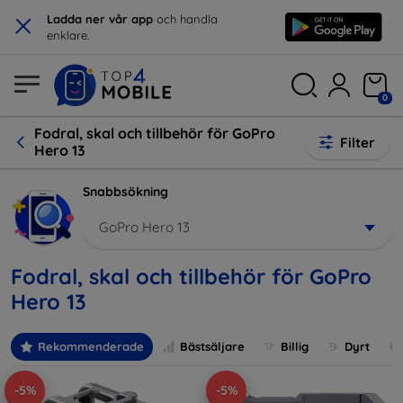
×
Ladda ner vår app
och handla
enklare.
0
Fodral, skal och tillbehör för GoPro
Filter
Hero 13
Snabbsökning
GoPro Hero 13
Fodral, skal och tillbehör för GoPro
Hero 13
Rekommenderade
Bästsäljare
Billig
Dyrt
-5%
-5%