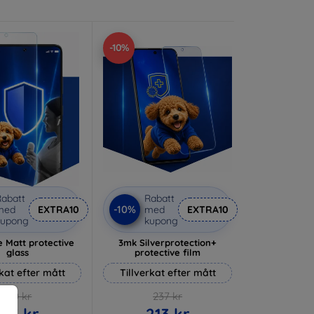
-10%
abatt
Rabatt
-10%
med
EXTRA10
med
EXTRA10
kupong
kupong
 Matt protective
3mk Silverprotection+
glass
protective film
rkat efter mått
Tillverkat efter mått
170 kr
237 kr
153 kr
213 kr