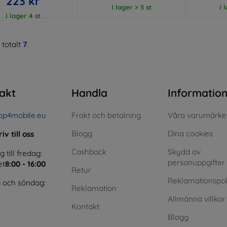
223 kr
I lager > 5 st
I 
I lager 4 st
 totalt
7
.
akt
Handla
Informatio
op4mobile.eu
Frakt och betalning
Våra varumärke
Blogg
Dina cookies
iv till oss
Cashback
Skydd av
till fredag:
personuppgifter
et
8:00 - 16:00
Retur
Reklamationspol
 och söndag:
Reklamation
Allmänna villkor
Kontakt
Blogg