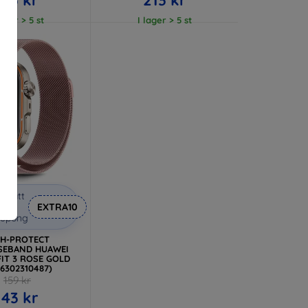
lager > 5 st
I lager > 5 st
abatt
med
EXTRA10
kupong
CH-PROTECT
SEBAND HUAWEI
IT 3 ROSE GOLD
06302310487)
159 kr
143 kr