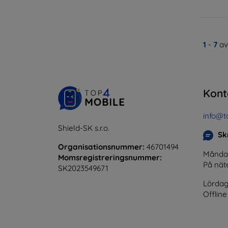
1
-
7
av
Kont
info@t
Shield-SK s.r.o.
Skr
Organisationsnummer:
46701494
Måndag 
Momsregistreringsnummer:
På nät
SK2023549671
Lördag
Offline