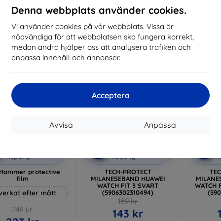
I lager 3 st
Denna webbplats använder cookies.
I lager > 5 st
I 
Vi använder cookies på vår webbplats. Vissa är
-10%
-10%
nödvändiga för att webbplatsen ska fungera korrekt,
medan andra hjälper oss att analysera trafiken och
anpassa innehåll och annonser.
Acceptera
Avvisa
Anpassa
Rabatt
Rabatt
R
%
-10%
-10%
med
EXTRA10
med
EXTRA10
kupong
kupong
Hammer protective
TECH-PROTECT
TE
film
MILANESEBAND HUAWEI
MILANE
WATCH FIT 3 SVART
WATCH F
lverkat efter mått
(5906302310494)
(59
159 kr
248 kr
143 kr