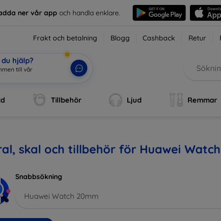
adda ner vår app
och handla enklare.
Frakt och betalning
Blogg
Cashback
Retur
du hjälp?
mmen till vår w
|
dd
Tillbehör
Ljud
Remmar
al, skal och tillbehör för Huawei Wat
Snabbsökning
Huawei Watch 20mm