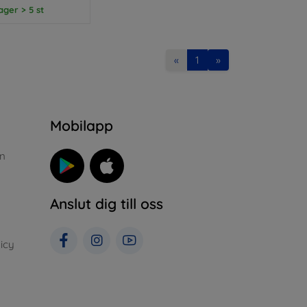
lager > 5 st
«
1
»
n
Mobilapp
n
Anslut dig till oss
icy