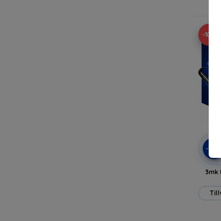
-10%
-10
3mk 
Til