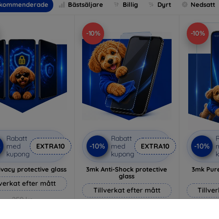
kommenderade
Bästsäljare
Billig
Dyrt
Nedsatt
-10%
-10%
Rabatt
Rabatt
R
%
-10%
-10%
med
EXTRA10
med
EXTRA10
kupong
kupong
vacy protective glass
3mk Anti-Shock protective
3mk Pure
glass
lverkat efter mått
Tillverkat efter mått
Tillve
259 kr
214 kr
233 kr
193 kr