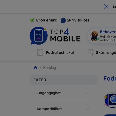
×
L
Grön energi
Skriv till oss
Behöver 
Hej, välko
Fodral och skal
Skärmsky
Katalog
Fodr
FILTER
Tillgänglighet
Kompatibilitet