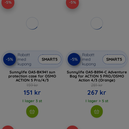
-5%
-5%
Rabatt
Rabatt
-5%
-5%
med
SMART5
med
SMART5
kupong
kupong
Sunnylife OA5-BK941 sun
Sunnylife OA5-B894-C Adventure
protection case for OSMO
Bag for ACTION 5 PRO/OSMO
ACTION 5 Pro/4/3
Action 4/3 (Orange)
159 kr
281 kr
151 kr
267 kr
I lager 3 st
I lager > 5 st