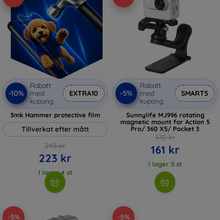
Rabatt
Rabatt
-10%
-5%
med
EXTRA10
med
SMART5
kupong
kupong
3mk Hammer protective film
Sunnylife MJ996 rotating
magnetic mount for Action 5
Tillverkat efter mått
Pro/ 360 X5/ Pocket 3
170 kr
248 kr
161 kr
223 kr
I lager 5 st
I lager 4 st
-5%
-5%