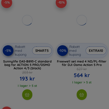
-5%
-10%
Rabatt
Rabatt
-5%
-10%
med
SMART5
med
EXTRA10
kupong
kupong
Sunnylife OA5-B893-C standard
Freewell set med 4 ND/PL-filter
bag for ACTION 5 PRO/OSMO
för DJI Osmo Action 5 Pro
Action 4/3 (black)
627 kr
203 kr
564 kr
193 kr
I lager > 5 st
I lager > 5 st