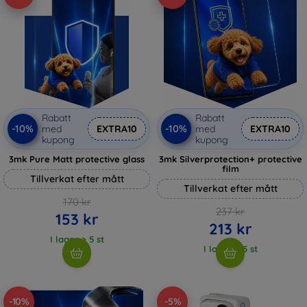
Rabatt
Rabatt
-10%
-10%
med
EXTRA10
med
EXTRA10
kupong
kupong
3mk Pure Matt protective glass
3mk Silverprotection+ protective
film
Tillverkat efter mått
Tillverkat efter mått
170 kr
237 kr
153 kr
213 kr
I lager > 5 st
I lager > 5 st
-10%
-5%