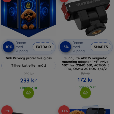
Rabatt
Rabatt
-10%
-5%
med
EXTRA10
med
SMART5
kupong
kupong
3mk Privacy protective glass
Sunnylife AD035 magnetic
mounting adapter 1/4" swivel
Tillverkat efter mått
180° for OSMO 360, ACTION 5
PRO, OSMO ACTION 4/3/2
181 kr
259 kr
172 kr
233 kr
I lager > 5 st
I lager 3 st
-5%
-10%