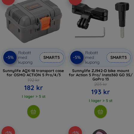
Rabatt
Rabatt
-5%
-5%
med
SMART5
med
SMART5
kupong
kupong
Sunnylife AQX-18 transport case
Sunnylife ZJ942-D bike mount
for OSMO ACTION 5 Pro/4/3
for Action 5 Pro/ Insta360 GO 3S/
GoPro 13
192 kr
203 kr
182 kr
193 kr
I lager > 5 st
I lager > 5 st
-5%
-5%