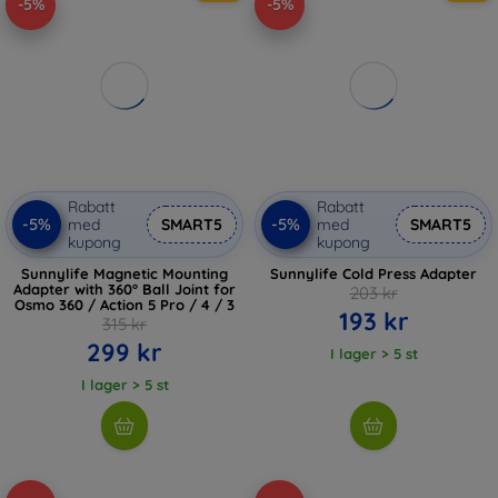
-5%
-5%
Rabatt
Rabatt
-5%
-5%
med
SMART5
med
SMART5
kupong
kupong
Sunnylife Magnetic Mounting
Sunnylife Cold Press Adapter
Adapter with 360° Ball Joint for
203 kr
Osmo 360 / Action 5 Pro / 4 / 3
193 kr
315 kr
299 kr
I lager > 5 st
I lager > 5 st