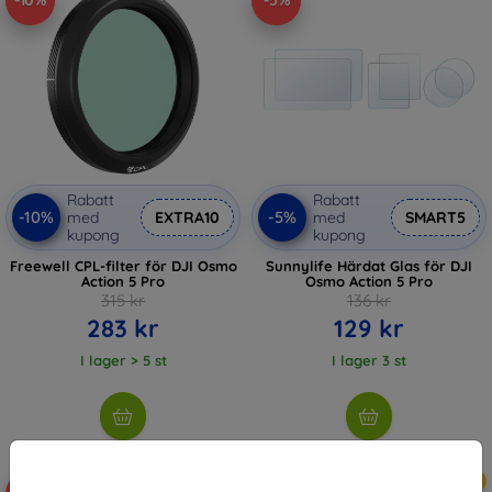
-10%
-5%
Rabatt
Rabatt
-10%
-5%
med
EXTRA10
med
SMART5
kupong
kupong
Freewell CPL-filter för DJI Osmo
Sunnylife Härdat Glas för DJI
Action 5 Pro
Osmo Action 5 Pro
315 kr
136 kr
283 kr
129 kr
I lager > 5 st
I lager 3 st
Nyhet