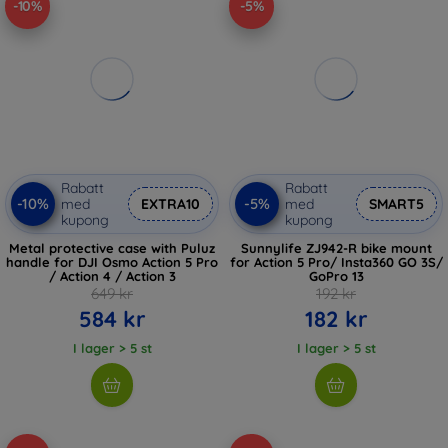
-10%
-5%
Rabatt
Rabatt
-10%
-5%
med
EXTRA10
med
SMART5
kupong
kupong
Metal protective case with Puluz
Sunnylife ZJ942-R bike mount
handle for DJI Osmo Action 5 Pro
for Action 5 Pro/ Insta360 GO 3S/
/ Action 4 / Action 3
GoPro 13
649 kr
192 kr
584 kr
182 kr
I lager > 5 st
I lager > 5 st