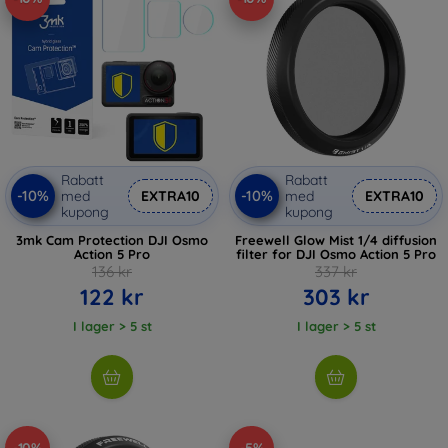
Rabatt
Rabatt
-10%
-10%
med
EXTRA10
med
EXTRA10
kupong
kupong
3mk Cam Protection DJI Osmo
Freewell Glow Mist 1/4 diffusion
Action 5 Pro
filter for DJI Osmo Action 5 Pro
136 kr
337 kr
122 kr
303 kr
I lager > 5 st
I lager > 5 st