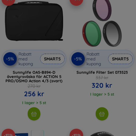
Rabatt
Rabatt
-5%
-5%
med
SMART5
med
SMART5
kupong
kupong
Sunnylife OA5-B894-D
Sunnylife Filter Set 073523
äventyrsväska för ACTION 5
337 kr
PRO/OSMO Action 4/3 (svart)
320 kr
270 kr
256 kr
I lager > 5 st
I lager > 5 st
-10%
-10%