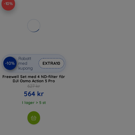
-10%
Rabatt
-10%
med
EXTRA10
kupong
Freewell Set med 4 ND-filter för
DJI Osmo Action 5 Pro
627 kr
564 kr
I lager > 5 st