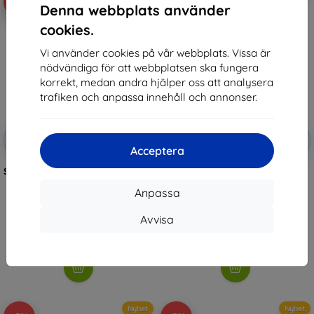
-5%
-5%
Denna webbplats använder
cookies.
Vi använder cookies på vår webbplats. Vissa är
nödvändiga för att webbplatsen ska fungera
korrekt, medan andra hjälper oss att analysera
trafiken och anpassa innehåll och annonser.
Rabatt
Rabatt
-5%
-5%
med
SMART5
med
SMART5
Acceptera
kupong
kupong
SUNNYLIFE magnetisk snabbfäste
Sunnylife Mount for OSMO
för DJI Osmo Action 2 / 3 / 4 / 5
Action 5 Pro/4/3
PRO
Anpassa
259 kr
170 kr
246 kr
161 kr
Avvisa
I lager > 5 st
I lager > 5 st
Nyhet
Nyhet