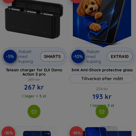
Rabatt
Rabatt
-5%
-10%
med
SMART5
med
EXTRA10
kupong
kupong
Telesin charger for DJI Osmo
3mk Anti-Shock protective glass
Action 5 pro
Tillverkat efter mått
281 kr
267 kr
214 kr
193 kr
I lager > 5 st
I lager > 5 st
-10%
-10%